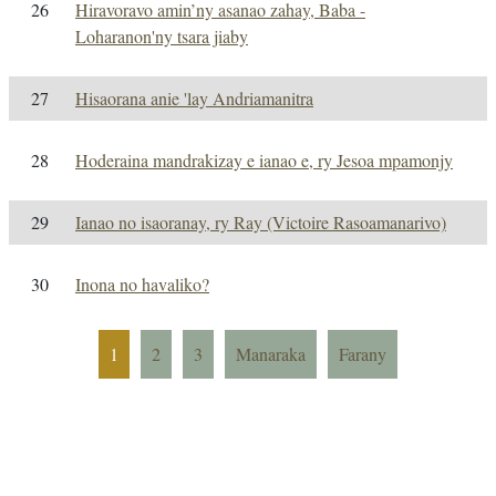
26
Hiravoravo amin’ny asanao zahay, Baba -
Loharanon'ny tsara jiaby
27
Hisaorana anie 'lay Andriamanitra
28
Hoderaina mandrakizay e ianao e, ry Jesoa mpamonjy
29
Ianao no isaoranay, ry Ray (Victoire Rasoamanarivo)
30
Inona no havaliko?
1
2
3
Manaraka
Farany