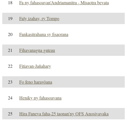
18
Fa ny fahasoavan’Andriamanitra - Misaotra bevata
19
Faly izahay, ry Tompo
20
Fankasitrahana sy fisaorana
21
Fihavanagna gateau
22
Fitiavan-Jañahary
23
Fo feno haravôana
24
Heniky ny fahasoavana
25
Hira Faneva faha-25 taonan'ny OFS Anosivavaka