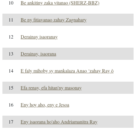
10
Be ankitiny zaka vitanao (SHERZ-BBZ)
11
Be ny fitiavanao zahay Zagnahary
12
Derainay isaoranay
13
Derainay, isaorana
14
E faly mihoby sy mankalaza Anao ‘zahay Ray ô
15
Efa renay, efa hitan'ny masonay
16
Eny hoy aho, eny e Jesoa
17
Eny isaorana ho'aho Andriamanitra Ray