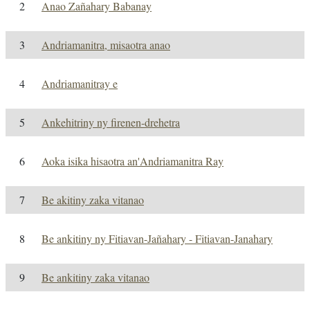
2
Anao Zañahary Babanay
3
Andriamanitra, misaotra anao
4
Andriamanitray e
5
Ankehitriny ny firenen-drehetra
6
Aoka isika hisaotra an'Andriamanitra Ray
7
Be akitiny zaka vitanao
8
Be ankitiny ny Fitiavan-Jañahary - Fitiavan-Janahary
9
Be ankitiny zaka vitanao