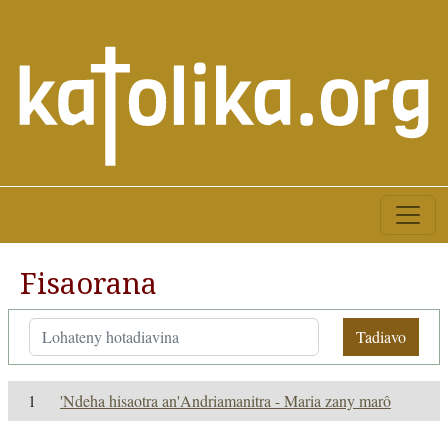
Fisaorana
Tadiavo
1
'Ndeha hisaotra an'Andriamanitra - Maria zany marô