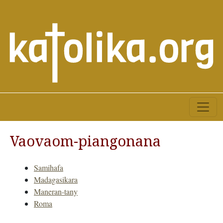
Vaovaom-piangonana
Samihafa
Madagasikara
Maneran-tany
Roma