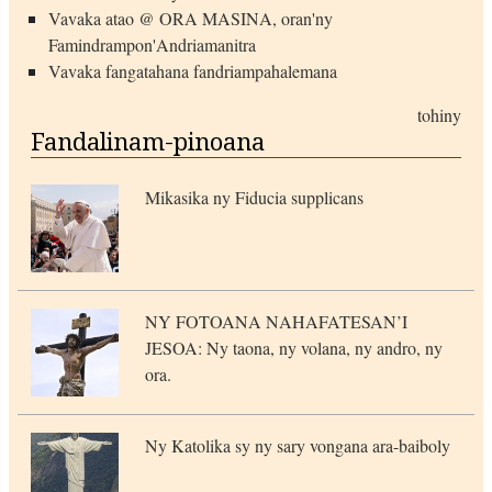
Vavaka atao @ ORA MASINA, oran'ny
Famindrampon'Andriamanitra
Vavaka fangatahana fandriampahalemana
tohiny
Fandalinam-pinoana
Mikasika ny Fiducia supplicans
NY FOTOANA NAHAFATESAN’I
JESOA: Ny taona, ny volana, ny andro, ny
ora.
Ny Katolika sy ny sary vongana ara-baiboly