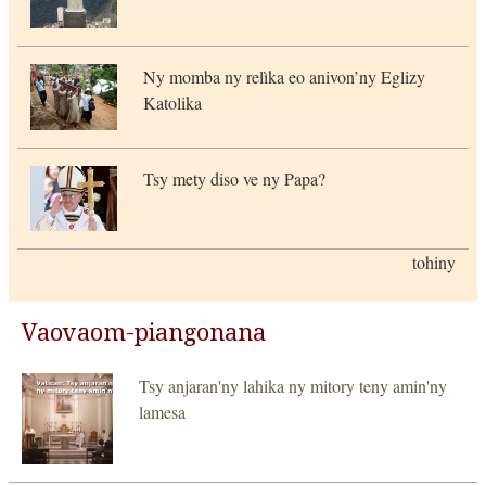
Ny momba ny relìka eo anivon’ny Eglizy
Katolika
Tsy mety diso ve ny Papa?
tohiny
Vaovaom-piangonana
Tsy anjaran'ny lahika ny mitory teny amin'ny
lamesa