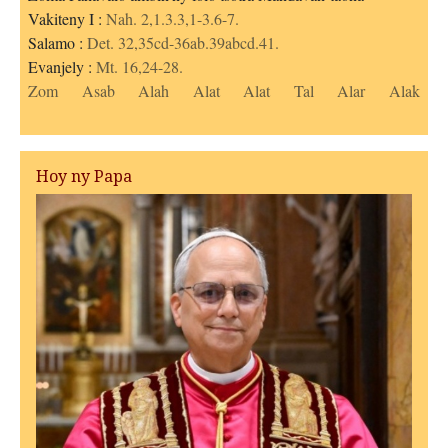
Vakiteny I :
Nah. 2,1.3.3,1-3.6-7.
Salamo :
Det. 32,35cd-36ab.39abcd.41.
Evanjely :
Mt. 16,24-28.
Zom
Asab
Alah
Alat
Alat
Tal
Alar
Alak
Hoy ny Papa