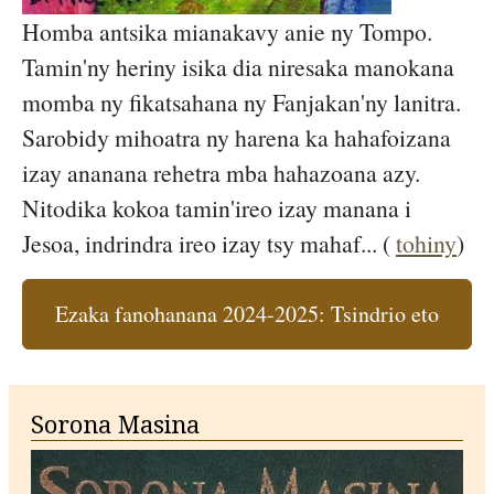
Homba antsika mianakavy anie ny Tompo.
Tamin'ny heriny isika dia niresaka manokana
momba ny fikatsahana ny Fanjakan'ny lanitra.
Sarobidy mihoatra ny harena ka hahafoizana
izay ananana rehetra mba hahazoana azy.
Nitodika kokoa tamin'ireo izay manana i
Jesoa, indrindra ireo izay tsy mahaf... (
tohiny
)
Ezaka fanohanana 2024-2025: Tsindrio eto
Sorona Masina