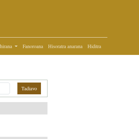
ihirana
Fanoroana
Hisoratra anarana
Hiditra
Tadiavo