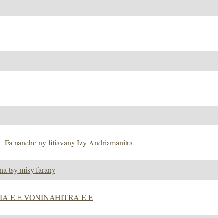
 - Fa naneho ny fitiavany Izy Andriamanitra
na tsy misy farany
a - OIA E E VONINAHITRA E E