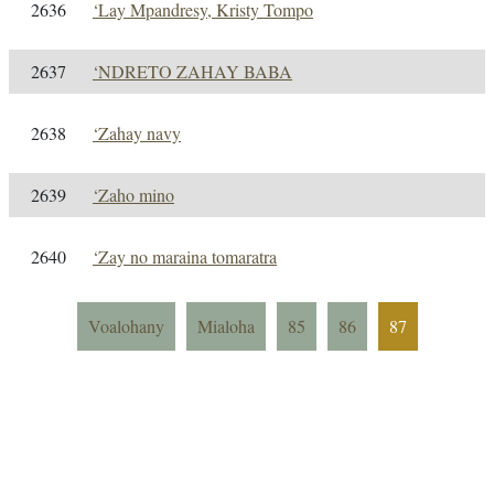
2636
‘Lay Mpandresy, Kristy Tompo
2637
‘NDRETO ZAHAY BABA
2638
‘Zahay navy
2639
‘Zaho mino
2640
‘Zay no maraina tomaratra
Voalohany
Mialoha
85
86
87