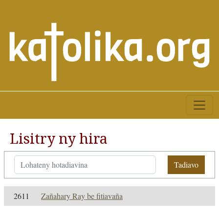
Lisitry ny hira
Tadiavo
2611
Zañahary Ray be fitiavaña