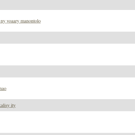
y ny voaary manontolo
anao
alisy ity