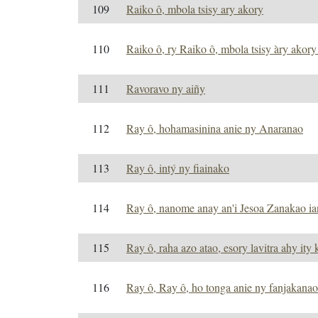
109
Raiko ô, mbola tsisy ary akory
110
Raiko ô, ry Raiko ô, mbola tsisy àry akor
111
Ravoravo ny aiñy
112
Ray ô, hohamasinina anie ny Anaranao
113
Ray ô, intý ny fiainako
114
Ray ô, nanome anay an'i Jesoa Zanakao i
115
Ray ô, raha azo atao, esory lavitra ahy ity k
116
Ray ô, Ray ô, ho tonga anie ny fanjakanao