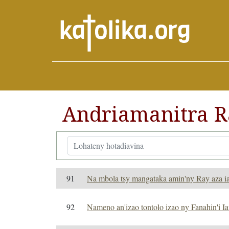
Andriamanitra R
91
Na mbola tsy mangataka amin'ny Ray aza i
92
Nameno an'izao tontolo izao ny Fanahin'i I