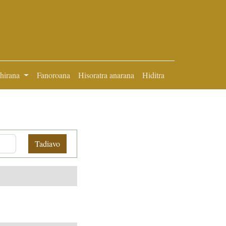
ihirana
Fanoroana
Hisoratra anarana
Hiditra
Tadiavo