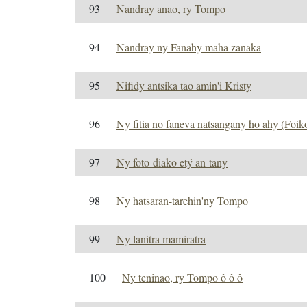
93
Nandray anao, ry Tompo
94
Nandray ny Fanahy maha zanaka
95
Nifidy antsika tao amin'i Kristy
96
Ny fitia no faneva natsangany ho ahy (Foi
97
Ny foto-diako etý an-tany
98
Ny hatsaran-tarehin'ny Tompo
99
Ny lanitra mamiratra
100
Ny teninao, ry Tompo ô ô ô