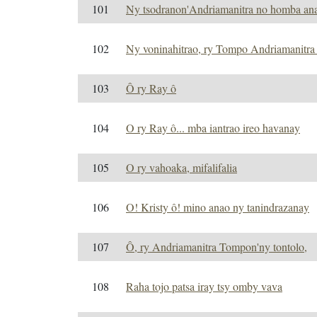
101
Ny tsodranon'Andriamanitra no homba an
102
Ny voninahitrao, ry Tompo Andriamanitra
103
Ô ry Ray ô
104
O ry Ray ô... mba iantrao ireo havanay
105
O ry vahoaka, mifalifalia
106
O! Kristy ô! mino anao ny tanindrazanay
107
Ô, ry Andriamanitra Tompon'ny tontolo,
108
Raha tojo patsa iray tsy omby vava