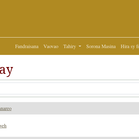
Fandraisana
Vaovao
Tahiry
Sorona Masina
Hira sy f
ay
anareo
aveh