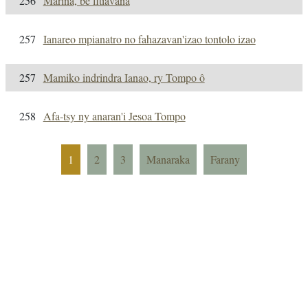
256
Marina, be fitiavana
257
Ianareo mpianatro no fahazavan'izao tontolo izao
257
Mamiko indrindra Ianao, ry Tompo ô
258
Afa-tsy ny anaran'i Jesoa Tompo
1
2
3
Manaraka
Farany