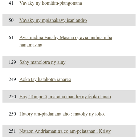
41
Vavaky ny komitim-piangonana
50
Vavaky ny mpianakavy isan’andro
61
Avia midina Fanahy Masina ô, avia midina mba
hanamasina
129
Sahy manolotra ny ainy
249
Aoka tsy hatahotra ianareo
250
Eny, Tompo ô, maraina mandre ny feoko Ianao
250
Hatory am-piadanana aho : matoky ny foko.
251
Nataon'Andriamanitra eo am-pelatanan'i Kristy