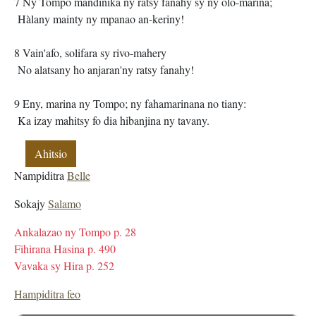
7 Ny Tompo mandinika ny ratsy fanahy sy ny olo-marina;
Hàlany mainty ny mpanao an-keriny!
8 Vain'afo, solifara sy rivo-mahery
No alatsany ho anjaran'ny ratsy fanahy!
9 Eny, marina ny Tompo; ny fahamarinana no tiany:
Ka izay mahitsy fo dia hibanjina ny tavany.
Ahitsio
Nampiditra
Belle
Sokajy
Salamo
Ankalazao ny Tompo p. 28
Fihirana Hasina p. 490
Vavaka sy Hira p. 252
Hampiditra feo