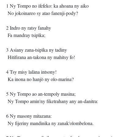
1 Ny Tompo no ifefeko: ka ahoana ny aiko
No jokoinareo sy atao fanenji-pody?
2 Indro ny ratsy fanahy
Fa mandray tsipìka;
3 Asiany zana-tsipìka ny tadiny
Hitifirana an-takona ny mahitsy fo!
4 Tsy misy lalàna intsony!
Ka inona no hanjò ny olo-marina?
5 Ny Tompo ao an-tempoly masina;
Ny Tompo amin'ny fiketrahany any an-danitra:
6 Ny masony mitazana:
Ny fijeriny mandinika ny zanak'olombelona.