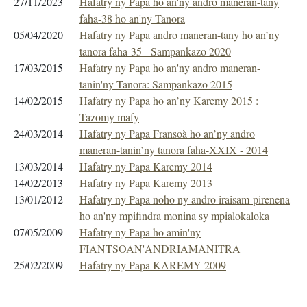
27/11/2023
Hafatry ny Papa ho an'ny andro maneran-tany
faha-38 ho an'ny Tanora
05/04/2020
Hafatry ny Papa andro maneran-tany ho an’ny
tanora faha-35 - Sampankazo 2020
17/03/2015
Hafatry ny Papa ho an'ny andro maneran-
tanin'ny Tanora: Sampankazo 2015
14/02/2015
Hafatry ny Papa ho an’ny Karemy 2015 :
Tazomy mafy
24/03/2014
Hafatry ny Papa Fransoà ho an’ny andro
maneran-tanin’ny tanora faha-XXIX - 2014
13/03/2014
Hafatry ny Papa Karemy 2014
14/02/2013
Hafatry ny Papa Karemy 2013
13/01/2012
Hafatry ny Papa noho ny andro iraisam-pirenena
ho an'ny mpifindra monina sy mpialokaloka
07/05/2009
Hafatry ny Papa ho amin'ny
FIANTSOAN'ANDRIAMANITRA
25/02/2009
Hafatry ny Papa KAREMY 2009