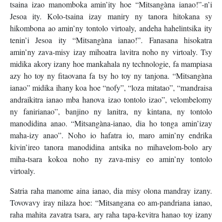
tsaina izao manomboka amin’ity hoe “Mitsangàna ianao!”-n’i
Jesoa ity. Kolo-tsaina izay maniry ny tanora hitokana sy
hikombona ao amin’ny tontolo virtoaly, andeha hahelintsika ity
tenin’i Jesoa ity “Mitsangàna ianao!”. Fanasana hisokatra
amin’ny zava-misy izay mihoatra lavitra noho ny virtoaly. Tsy
midika akory izany hoe mankahala ny technologie, fa mampiasa
azy ho toy ny fitaovana fa tsy ho toy ny tanjona. “Mitsangàna
ianao” midika ihany koa hoe “nofy”, “loza mitatao”, “mandraisa
andraikitra ianao mba hanova izao tontolo izao”, velombelomy
ny fanirianao”, banjino ny lanitra, ny kintana, ny tontolo
manodidina anao. “Mitsangàna-ianao, dia ho tonga amin’izay
maha-izy anao”. Noho io hafatra io, maro amin’ny endrika
kivin’ireo tanora manodidina antsika no mihavelom-bolo ary
miha-tsara kokoa noho ny zava-misy eo amin’ny tontolo
virtoaly.
Satria raha manome aina ianao, dia misy olona mandray izany.
Tovovavy iray nilaza hoe: “Mitsangana eo am-pandriana ianao,
raha mahita zavatra tsara, ary raha tapa-kevitra hanao toy izany