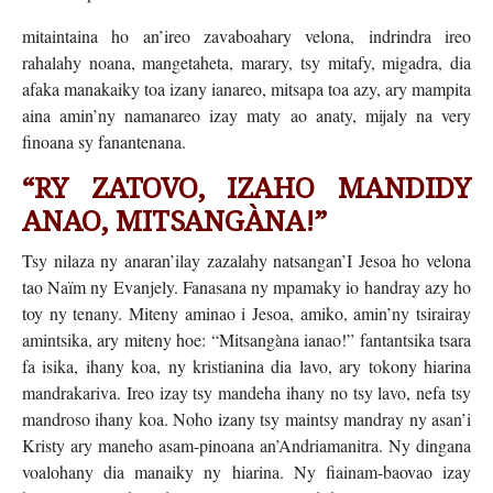
mitaintaina ho an’ireo zavaboahary velona, indrindra ireo
rahalahy noana, mangetaheta, marary, tsy mitafy, migadra, dia
afaka manakaiky toa izany ianareo, mitsapa toa azy, ary mampita
aina amin’ny namanareo izay maty ao anaty, mijaly na very
finoana sy fanantenana.
“RY ZATOVO, IZAHO MANDIDY
ANAO, MITSANGÀNA!”
Tsy nilaza ny anaran’ilay zazalahy natsangan’I Jesoa ho velona
tao Naïm ny Evanjely. Fanasana ny mpamaky io handray azy ho
toy ny tenany. Miteny aminao i Jesoa, amiko, amin’ny tsirairay
amintsika, ary miteny hoe: “Mitsangàna ianao!” fantantsika tsara
fa isika, ihany koa, ny kristianina dia lavo, ary tokony hiarina
mandrakariva. Ireo izay tsy mandeha ihany no tsy lavo, nefa tsy
mandroso ihany koa. Noho izany tsy maintsy mandray ny asan’i
Kristy ary maneho asam-pinoana an’Andriamanitra. Ny dingana
voalohany dia manaiky ny hiarina. Ny fiainam-baovao izay