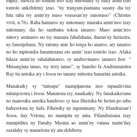
mijaly; meteza ho tohinin’ireo izay mitomany sy maty amin’izao
tontolo ankehitriny izao. “ny trangam-piainana sasany dia tsy
hita raha tsy amin’ny maso voasasan’ny ranomaso” (Christus
vivit, n.76). Raha hainareo ny mitomany miaraka amin’ireo izay
mitomany, dia ho sambatra tokoa ianareo. Maro amin’ireo
mitovy aminareo no tsy manana fahafahana, iharan’ny herisetra,
ny fanenjehana. Ny ratrany anie ho tonga ho anareo, ary ianareo
no ho mpitondra fanantenana eto amin’ izao tontolo izao. Afaka
hilaza amin’ny rahalahinareo, sy anabavinareo ianareo hoe: “
Mitsangàna ianao, tsy irery ianao”, sy haneho fa Andriamanitra
Ray tia antsika ary i Jesoa no tanany mitsotra hanarina antsika.
Manakaiky sy “mitsapa” mampijanona ireo mpandevina
mitanjozotra i Jesoa. Manatona izy, mankaiky. Ny fanakaikezana
no manosika antsika handroso sy lasa fihetsika be herim-po mba
hahavelona ny hafa. Fihetsiky ny mpaminany. Ny fifandraisan’i
Jesoa, ilay Velona, no mampita ny aina. Fifandraisana izay
mampiditra ny Fanahy Masina ao amin’ny vatana matin’ilay
zazalahy sy mamelona ny ain-dehibeny.