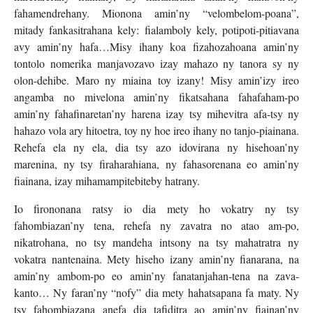
fahamendrehany. Mionona amin’ny “velombelom-poana”,
mitady fankasitrahana kely: fialamboly kely, potipoti-pitiavana
avy amin’ny hafa…Misy ihany koa fizahozahoana amin’ny
tontolo nomerika manjavozavo izay mahazo ny tanora sy ny
olon-dehibe. Maro ny miaina toy izany! Misy amin’izy ireo
angamba no mivelona amin’ny fikatsahana fahafaham-po
amin’ny fahafinaretan’ny harena izay tsy mihevitra afa-tsy ny
hahazo vola ary hitoetra, toy ny hoe ireo ihany no tanjo-piainana.
Rehefa ela ny ela, dia tsy azo idovirana ny hisehoan’ny
marenina, ny tsy firaharahiana, ny fahasorenana eo amin’ny
fiainana, izay mihamampitebiteby hatrany.
Io firononana ratsy io dia mety ho vokatry ny tsy
fahombiazan’ny tena, rehefa ny zavatra no atao am-po,
nikatrohana, no tsy mandeha intsony na tsy mahatratra ny
vokatra nantenaina. Mety hiseho izany amin’ny fianarana, na
amin’ny ambom-po eo amin’ny fanatanjahan-tena na zava-
kanto… Ny faran’ny “nofy” dia mety hahatsapana fa maty. Ny
tsy fahombiazana anefa dia tafiditra ao amin’ny fiainan’ny