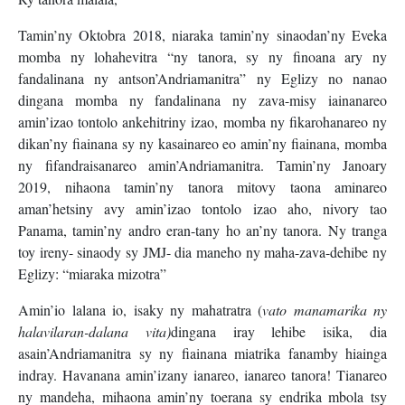
Tamin’ny Oktobra 2018, niaraka tamin’ny sinaodan’ny Eveka
momba ny lohahevitra “ny tanora, sy ny finoana ary ny
fandalinana ny antson’Andriamanitra” ny Eglizy no nanao
dingana momba ny fandalinana ny zava-misy iainanareo
amin’izao tontolo ankehitriny izao, momba ny fikarohanareo ny
dikan’ny fiainana sy ny kasainareo eo amin’ny fiainana, momba
ny fifandraisanareo amin’Andriamanitra. Tamin’ny Janoary
2019, nihaona tamin’ny tanora mitovy taona aminareo
aman’hetsiny avy amin’izao tontolo izao aho, nivory tao
Panama, tamin’ny andro eran-tany ho an’ny tanora. Ny tranga
toy ireny- sinaody sy JMJ- dia maneho ny maha-zava-dehibe ny
Eglizy: “miaraka mizotra”
Amin’io lalana io, isaky ny mahatratra (
vato manamarika ny
halavilaran-dalana vita)
dingana iray lehibe isika, dia
asain’Andriamanitra sy ny fiainana miatrika fanamby hiainga
indray. Havanana amin’izany ianareo, ianareo tanora! Tianareo
ny mandeha, mihaona amin’ny toerana sy endrika mbola tsy