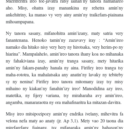
Mieritreritra ireo toe-javatra ratsy iainan’ny tanora namanareo
aho. Misy, ohatra izay manankina ny rehetra amin’ny
ankehitriny, ka manao vy very ainy amin’ny traikefam-piainana
mihoampapana.
Ny tanora sasany, mifanohitra amin’izany, maty satria very
fanantenana. Henoko tamin’ny zazavavy iray : “Amin’ireo
namako dia hitako nisy very hery ny hirotsaka, very herim-po ny
hiarina”. Mampalahelo, amin’ireo tanora ihany koa no mihanaka
ny fahakiviana izay, amin’ny tranga sasany, mety hitarika
amin’ny fakam-panahy hanala ny aina. Firifiry ireo tranga tsy
maha-rototra, ka mahalatsaka any anatin’ny lavaky ny tebiteby
sy ny nenina! Firifiry ireo tanora mitomany izay tsy misy
mihaino ny kiakan’ny fanahin’izy ireo! Manodidina azy ireo,
matetika, ny fijery variana, tsy miraharaha avy amin’ireo,
angamba, manararaotra ny ora mahafinaritra ka mitazan-davitra.
Misy ireo mitsipozipozy amin’ny endrika ivelany, mihevitra fa
velona nefa maty ao anaty (jr. Ap 3,1). Mety vao 20 taona dia
mirefarefany fiainany, tsy mifanaraka amin’ny hahavon’ny