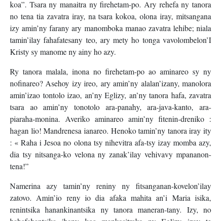
koa”. Tsara ny manaitra ny firehetam-po. Ary rehefa ny tanora
no tena tia zavatra iray, na tsara kokoa, olona iray, mitsangana
izy amin’ny farany ary manomboka manao zavatra lehibe; niala
tamin’ilay fahafatesany teo, ary mety ho tonga vavolombelon’I
Kristy sy manome ny ainy ho azy.
Ry tanora malala, inona no firehetam-po ao aminareo sy ny
nofinareo? Asehoy izy ireo, ary amin’ny alalan’izany, manolora
amin’izao tontolo izao, an’ny Eglizy, an’ny tanora hafa, zavatra
tsara ao amin’ny tonotolo ara-panahy, ara-java-kanto, ara-
piaraha-monina. Averiko aminareo amin’ny fitenin-dreniko :
hagan lio! Mandrenesa ianareo. Henoko tamin’ny tanora iray ity
: « Raha i Jesoa no olona tsy nihevitra afa-tsy izay momba azy,
dia tsy nitsanga-ko velona ny zanak’ilay vehivavy mpananon-
tena!”
Namerina azy tamin’ny reniny ny fitsanganan-kovelon’ilay
zatovo. Amin’io reny io dia afaka mahita an’i Maria isika,
renintsika hanankinantsika ny tanora maneran-tany. Izy, no