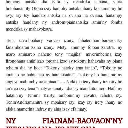
homeny antsika dia tsara sy mendrika iainana, satria
hotohanan’ily Olona izay hanjohy antsika ihany koa amin’ny ho
avy, ary tsy handao antsika na oviana na oviana, hanampy
antsika handany ny androm-piainantsika amin’ny fomba
mendrika sy mahavokatra.
Tena zava-boahary vaovao izany, fahateraham-baovao.Tsy
fanamboaran-tsaina izany. Mety, amin’ny fotoan-tsarotra, ny
maro aminareo naheno teny “majika” miverimberina izay
firononana amin’izao fotoana izao sy tokony hahavaha ny olana
rehetra dia ny hoe: “Tokony hatoky tena ianao”, “Tokony ao
aminao no hahitanao ny haren-tsaina”, “tokony ho fantatrao ny
angovo mahomby ao aminao” … Nefa dia teny ihany ireo ary ho
an’ireo izay tena “maty ao anaty” dia tsy mandaitra ireo. Hafa ny
halalin’ny Tenin’I Kristy, ambonin’ny zavatra rehetra izy.
Tenin’Andriamanitra sy mpahary izy, izay izy irery ihany no
afaka mamerina indray ny aina izay efa maty.
NY FIAINAM-BAOVAON’NY