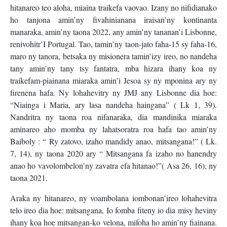
hitanareo teo aloha, miaina traikefa vaovao. Izany no nifidianako
ho tanjona amin’ny fivahinianana iraisan’ny kontinanta
manaraka, amin’ny taona 2022, any amin’ny tananan’i Lisbonne,
renivohitr’I Portugal. Tao, tamin’ny taon-jato faha-15 sy faha-16,
maro ny tanora, betsaka ny misionera tamin’izy ireo, no nandeha
tany amin’ny tany tsy fantatra, mba hizara ihany koa ny
traikefam-piainana miaraka amin’i Jesoa sy ny mponina ary ny
firenena hafa. Ny lohahevitry ny JMJ any Lisbonne dia hoe:
“Niainga i Maria, ary lasa nandeha haingana” ( Lk 1, 39).
Nandritra ny taona roa nifanaraka, dia mandinika miaraka
aminareo aho momba ny lahatsoratra roa hafa tao amin’ny
Baiboly : “ Ry zatovo, izaho mandidy anao, mitsangana!” ( Lk.
7, 14), ny taona 2020 ary “ Mitsangana fa izaho no hanendry
anao ho vavolombelon’ny zavatra efa hitanao!”( Asa 26, 16), ny
taona 2021.
Araka ny hitanareo, ny voambolana iombonan’ireo lohahevitra
telo ireo dia hoe: mitsangana, Io fomba fiteny io dia misy heviny
ihany koa hoe mitsangan-ko velona, mifoha ho amin’ny fiainana.