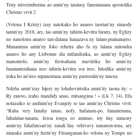
Teny miverimberina ao amin’ny taratasy fanentanana apostolika
Christus vivit 2
(Velona I Kristy) izay natokako ho anareo taorian’ny sinaody
tamin’ny 2018, ary, tao amin’ny tahirin-kevitra farany, ny Eglizy
no nanolotra anareo tari-dalana hanazava ny lalam-piainanareo.
Manantena amin’ny foko rehetra aho fa ny lalana mitondra
anareo ho any Lisbonne dia mifandraika, ao amin’ny Eglizy
manontolo, amin’ny firotsahana mavitrika ho amin’ny
fanatanterahana ireo tahirin-kevitra roa ireo, hitodika amin’ny
iraka ho an’ireo mpanentana amin’ny pastoralin’ny tanora.
Ndeha amin’izay hijery ny lohahevintsika amin’ity taona ity: «
Ry zatovo, izaho mandidy anao, mitsangàna ! » (Lk 7, 14). Efa
nolazaiko io andinin’ny Evanjely io tao amin’ny Christus vivit:
“Raha very fanahy ianao, nofy, hafanam-po, fanantenana,
fahalalan-tanana, Jesoa tonga eo aminao, toy ilay nataony
amin’ny fahafatesan’ny zanak’ilay vehivavy nananon-tena, ary
miaraka amin’ny herin’ny Fitsanganan-ko velona ny Tompo no