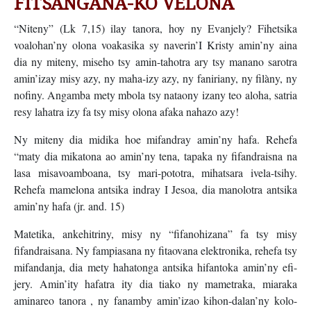
FITSANGANA-KO VELONA
“Niteny” (Lk 7,15) ilay tanora, hoy ny Evanjely? Fihetsika
voalohan’ny olona voakasika sy naverin’I Kristy amin’ny aina
dia ny miteny, miseho tsy amin-tahotra ary tsy manano sarotra
amin’izay misy azy, ny maha-izy azy, ny faniriany, ny filàny, ny
nofiny. Angamba mety mbola tsy nataony izany teo aloha, satria
resy lahatra izy fa tsy misy olona afaka nahazo azy!
Ny miteny dia midika hoe mifandray amin’ny hafa. Rehefa
“maty dia mikatona ao amin’ny tena, tapaka ny fifandraisna na
lasa misavoamboana, tsy mari-pototra, mihatsara ivela-tsihy.
Rehefa mamelona antsika indray I Jesoa, dia manolotra antsika
amin’ny hafa (jr. and. 15)
Matetika, ankehitriny, misy ny “fifanohizana” fa tsy misy
fifandraisana. Ny fampiasana ny fitaovana elektronika, rehefa tsy
mifandanja, dia mety hahatonga antsika hifantoka amin’ny efi-
jery. Amin’ity hafatra ity dia tiako ny mametraka, miaraka
aminareo tanora , ny fanamby amin’izao kihon-dalan’ny kolo-