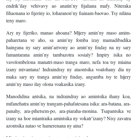
endrik’ilay vehivavy ao anatin’ny fijaliana mafy. Niteraka
fihaonana io fijeriny io, loharanon’ny fiainam-baovao. Tsy nilàna
teny maro.
Ary ny fijeriko, manao ahoana? Mijery amin’ny maso amim-
paharetana ve aho, sa amin’ny fomba izay mamadibadika
haingana ny sary amin’arivony ao amin’ny finday na ny sary
famantarana amin’ny tambazotra sosialy? Impiry isika no
vavolombelona manatri-maso tranga maro, nefa toa tsy miaina
izany mivantana! Indraindray ny ataontsika voalohany dia ny
maka sary ny tranga amin’ny finday, angamba tsy te hijery
amin’ny maso ilay olona voakasika izany.
Manodidina antsika, na indraindray ao amintsika ihany koa,
mifanehatra amin’ny trangam-pahafatesana isika: ara-batana, ara-
panahy, ara-pihetsem-po, ara-piaraha-monina. Tsapantsika ve
izany na hoe miantraika amintsika ny vokatr’izany? Nisy zavatra
azontsika natao ve hamerenana ny aina?