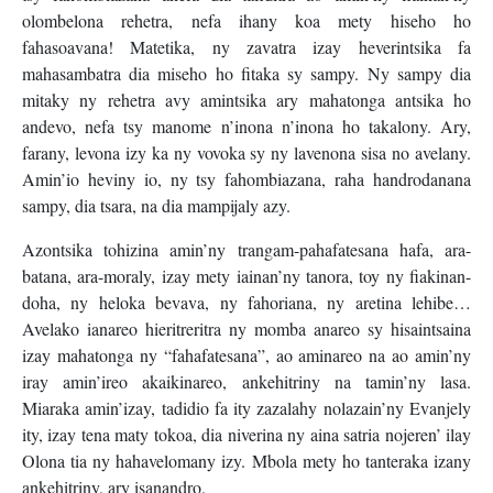
olombelona rehetra, nefa ihany koa mety hiseho ho
fahasoavana! Matetika, ny zavatra izay heverintsika fa
mahasambatra dia miseho ho fitaka sy sampy. Ny sampy dia
mitaky ny rehetra avy amintsika ary mahatonga antsika ho
andevo, nefa tsy manome n’inona n’inona ho takalony. Ary,
farany, levona izy ka ny vovoka sy ny lavenona sisa no avelany.
Amin’io heviny io, ny tsy fahombiazana, raha handrodanana
sampy, dia tsara, na dia mampijaly azy.
Azontsika tohizina amin’ny trangam-pahafatesana hafa, ara-
batana, ara-moraly, izay mety iainan’ny tanora, toy ny fiakinan-
doha, ny heloka bevava, ny fahoriana, ny aretina lehibe…
Avelako ianareo hieritreritra ny momba anareo sy hisaintsaina
izay mahatonga ny “fahafatesana”, ao aminareo na ao amin’ny
iray amin’ireo akaikinareo, ankehitriny na tamin’ny lasa.
Miaraka amin’izay, tadidio fa ity zazalahy nolazain’ny Evanjely
ity, izay tena maty tokoa, dia niverina ny aina satria nojeren’ ilay
Olona tia ny hahavelomany izy. Mbola mety ho tanteraka izany
ankehitriny, ary isanandro.