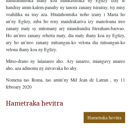
hahafahantsika ihany koa mankasitraka ny Eglizy izay te
handray amin-kalem-panahy ny tanora zanany tsirairay, tsy misy
voahilika na iray aza. Hitalahontsika noho izany i Maria ho
an’ny Eglizy, mba ho reny mandrakariva izy manoloana ireo
zanany maty sy mitomany ary miandrandra fiteraham-baovao.
Ho an’ireo zanany rehetra maty, dia maty ihany koa ny Eglizy,
ary ho an’ireo zanany mitsangan-ko velona dia mitsangan-ko
velona ihany koa ny Eglizy.
Mitso-drano ny lalanareo aho. Ary ianareo, miangavy anareo
aho, aza adinoina ny mivavaka ho ahy.
Nomena tao Roma, tao amin’ny Md Jean de Latran , ny 11
febroary 2020
Hametraka hevitra
Hametraka hevitra