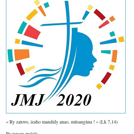
« Ry zatovo, izaho mandidy anao, mitsangàna ! » (Lk 7,14)
Ry tanora malala,