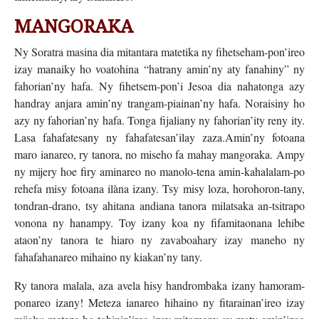
MANGORAKA
Ny Soratra masina dia mitantara matetika ny fihetseham-pon’ireo
izay manaiky ho voatohina “hatrany amin’ny aty fanahiny” ny
fahorian’ny hafa. Ny fihetsem-pon’i Jesoa dia nahatonga azy
handray anjara amin’ny trangam-piainan’ny hafa. Noraisiny ho
azy ny fahorian’ny hafa. Tonga fijaliany ny fahorian’ity reny ity.
Lasa fahafatesany ny fahafatesan’ilay zaza.Amin’ny fotoana
maro ianareo, ry tanora, no miseho fa mahay mangoraka. Ampy
ny mijery hoe firy aminareo no manolo-tena amin-kahalalam-po
rehefa misy fotoana ilàna izany. Tsy misy loza, horohoron-tany,
tondran-drano, tsy ahitana andiana tanora milatsaka an-tsitrapo
vonona ny hanampy. Toy izany koa ny fifamitaonana lehibe
ataon’ny tanora te hiaro ny zavaboahary izay maneho ny
fahafahanareo mihaino ny kiakan’ny tany.
Ry tanora malala, aza avela hisy handrombaka izany hamoram-
ponareo izany! Meteza ianareo hihaino ny fitarainan’ireo izay