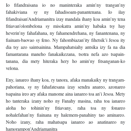
Io fifandraisana io no maninteraka amin’ny trangan’ny
fahakiviana sy ny fahadisoam-panantenana. Io ilay
fifandraisan’Andriamanitra izay mandala ihany koa amin’ny tena
fitiavan’olombelona sy misokatra amin’ny habaka tsy hay
heverin’ny fahafahana, ny fahamendrehana, ny fanantenana, ny
fiainam-baovao sy feno. Ny fahombiazan’ity fihetsik’i Jesoa ity
dia tsy azo saintsainina. Mampahatsiahy antsika izy fa na dia
famantarana maneho fanakaikezana, tsotra nefa azo tsapain-
tanana, dia mety hiteraka hery ho amin’ny fitsanganan-ko
velona.
Eny, ianareo ihany koa, ry tanora, afaka manakaiky ny trangam-
pahoriana, sy ny fahafatesana izay sendra anareo, azonareo
tsapaina ireo ary afaka manome aina ianareo toa an’i Jesoa. Mety
ho tanteraka izany noho ny Fanahy masina, raha toa ianareo
aloha ho tohinin’ny fitiavany, raha toa ny fonareo
nohalefahan’ny fiainana ny halemem-panahiny tao aminareo.
Noho izany, raha mahatsapa ianareo ao anatinareo ny
hamorampon’Andriamanitra