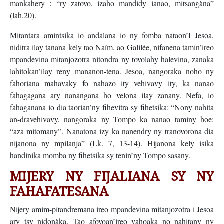
mankahery : “ry zatovo, izaho mandidy ianao, mitsangàna”
(lah.20).
Mitantara amintsika io andalana io ny fomba nataon’I Jesoa,
niditra ilay tanana kely tao Naïm, ao Galilée, nifanena tamin’ireo
mpandevina mitanjozotra nitondra ny tovolahy halevina, zanaka
lahitokan’ilay reny mananon-tena. Jesoa, nangoraka noho ny
fahoriana mahavaky fo nahazo ity vehivavy ity, ka nanao
fahagagana ary nanangana ho velona ilay zanany. Nefa, io
fahaganana io dia taorian’ny fihevitra sy fihetsika: “Nony nahita
an-dravehivavy, nangoraka ny Tompo ka nanao taminy hoe:
“aza mitomany”. Nanatona izy ka nanendry ny tranovorona dia
nijanona ny mpilanja” (Lk. 7, 13-14). Hijanona kely isika
handinika momba ny fihetsika sy tenin’ny Tompo sasany.
MIJERY NY FIJALIANA SY NY
FAHAFATESANA
Nijery amim-pitandremana ireo mpandevina mitanjozotra i Jesoa
ary tsy nidonàka. Tao afovoan’ireo vahoaka no nahitany ny