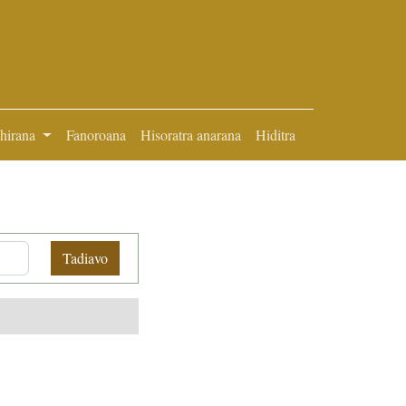
ihirana
Fanoroana
Hisoratra anarana
Hiditra
Tadiavo