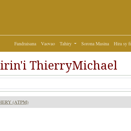
Fandraisana
Vaovao
Tahiry
Sorona Masina
Hira sy f
irin'i ThierryMichael
HERY (ATPM)