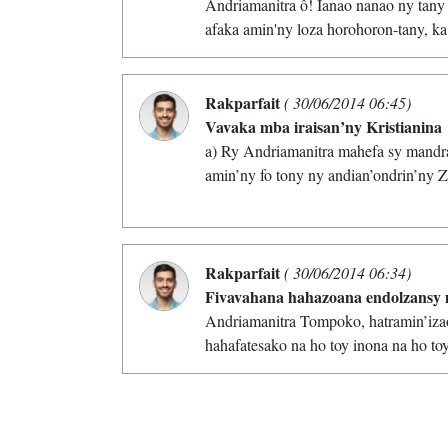
Andriamanitra ô! Ianao nanao ny tany 
afaka amin'ny loza horohoron-tany, ka
Rakparfait
( 30/06/2014 06:45)
Vavaka mba iraisan’ny Kristianina
a) Ry Andriamanitra mahefa sy mandra
amin’ny fo tony ny andian’ondrin’ny 
Rakparfait
( 30/06/2014 06:34)
Fivavahana hahazoana endolzansy 
Andriamanitra Tompoko, hatramin’izao 
hahafatesako na ho toy inona na ho toy