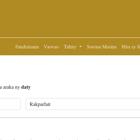
Fandraisana
Vaovao
Tahiry
Sorona Masina
Hira sy f
daty
ra araka ny