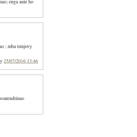
nao; enga anie ho
o ; mba tsinjovy
ny
25/07/2016 13:46
 voatendrinao