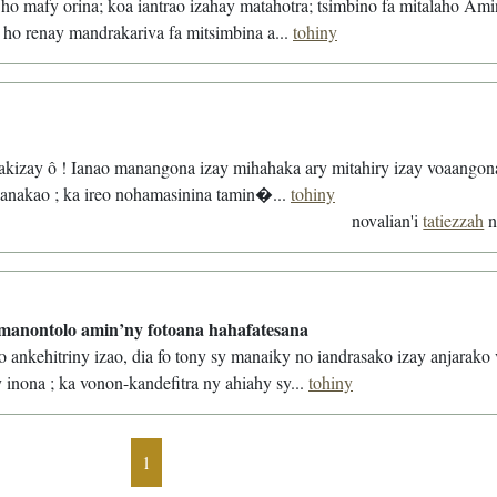
ho mafy orina; koa iantrao izahay matahotra; tsimbino fa mitalaho Ami
 ho renay mandrakariva fa mitsimbina a...
tohiny
kizay ô ! Ianao manangona izay mihahaka ary mitahiry izay voaangona
Zanakao ; ka ireo nohamasinina tamin�...
tohiny
novalian'i
tatiezzah
manontolo amin’ny fotoana hahafatesana
ankehitriny izao, dia fo tony sy manaiky no iandrasako izay anjarako
 inona ; ka vonon-kandefitra ny ahiahy sy...
tohiny
1