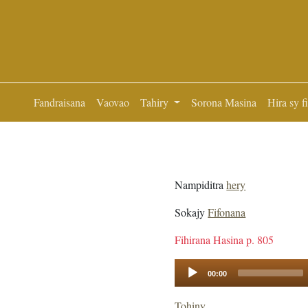
Fandraisana
Vaovao
Tahiry
Sorona Masina
Hira sy f
Nampiditra
hery
Sokajy
Fifonana
Fihirana Hasina p. 805
Audio
00:00
Player
Tohiny