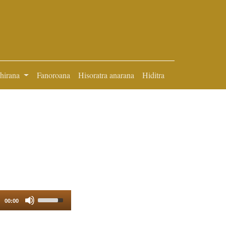
ihirana
Fanoroana
Hisoratra anarana
Hiditra
Use
00:00
Up/Down
Arrow