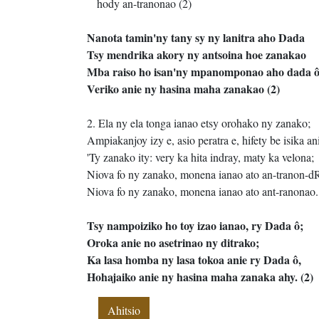
hody an-tranonao (2)
Nanota tamin'ny tany sy ny lanitra aho Dada
Tsy mendrika akory ny antsoina hoe zanakao
Mba raiso ho isan'ny mpanomponao aho dada ô
Veriko anie ny hasina maha zanakao (2)
2. Ela ny ela tonga ianao etsy orohako ny zanako;
Ampiakanjoy izy e, asio peratra e, hifety be isika an
'Ty zanako ity: very ka hita indray, maty ka velona;
Niova fo ny zanako, monena ianao ato an-tranon-d
Niova fo ny zanako, monena ianao ato ant-ranonao.
Tsy nampoiziko ho toy izao ianao, ry Dada ô;
Oroka anie no asetrinao ny ditrako;
Ka lasa homba ny lasa tokoa anie ry Dada ô,
Hohajaiko anie ny hasina maha zanaka ahy. (2)
Ahitsio