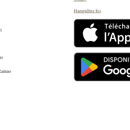
Hampiditra feo
;
io
Rainao