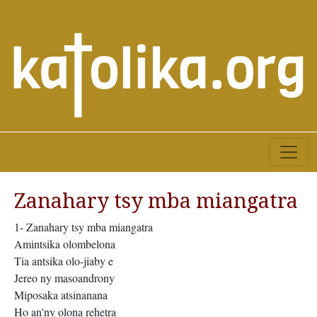
Zanahary tsy mba miangatra
1- Zanahary tsy mba miangatra
Amintsika olombelona
Tia antsika olo-jiaby e
Jereo ny masoandrony
Miposaka atsinanana
Ho an'ny olona rehetra