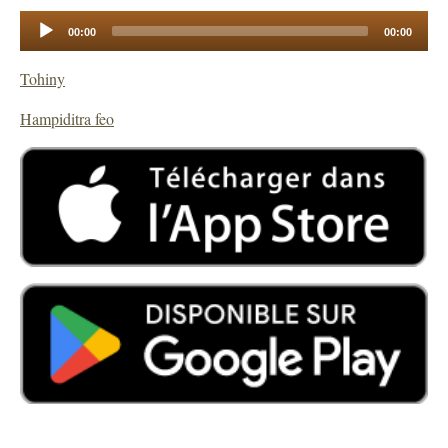
Audio
00:00
00:00
Player
Tohiny
Hampiditra feo