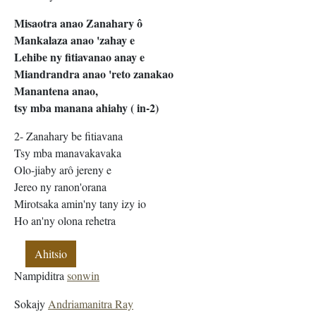
Misaotra anao Zanahary ô
Mankalaza anao 'zahay e
Lehibe ny fitiavanao anay e
Miandrandra anao 'reto zanakao
Manantena anao,
tsy mba manana ahiahy ( in-2)
2- Zanahary be fitiavana
Tsy mba manavakavaka
Olo-jiaby arô jereny e
Jereo ny ranon'orana
Mirotsaka amin'ny tany izy io
Ho an'ny olona rehetra
Ahitsio
Nampiditra
sonwin
Sokajy
Andriamanitra Ray