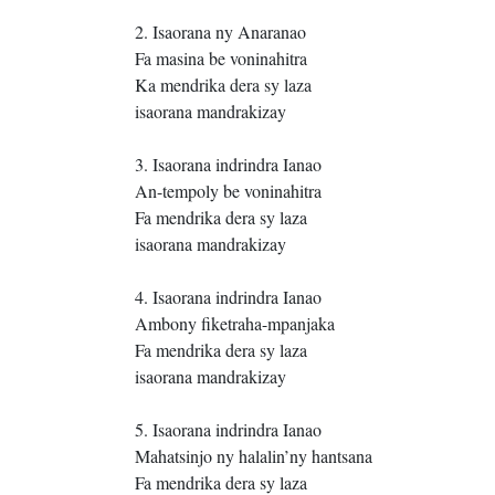
2. Isaorana ny Anaranao
Fa masina be voninahitra
Ka mendrika dera sy laza
isaorana mandrakizay
3. Isaorana indrindra Ianao
An-tempoly be voninahitra
Fa mendrika dera sy laza
isaorana mandrakizay
4. Isaorana indrindra Ianao
Ambony fiketraha-mpanjaka
Fa mendrika dera sy laza
isaorana mandrakizay
5. Isaorana indrindra Ianao
Mahatsinjo ny halalin’ny hantsana
Fa mendrika dera sy laza