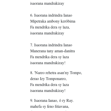
isaorana mandrakizay
6. Isaorana indrindra Ianao
Mipetraka ambony kerôbima
Fa mendrika dera sy laza,
isaorana mandrakizay
7. Isaorana indrindra Ianao
Manerana tany aman-danitra
Fa mendrika dera sy laza
isaorana mandrakizay!
8. 'Nareo rehetra asan'ny Tompo,
derao Izy Tomponareo,
Fa mendrika dera sy laza
isaorana mandrakizay!
9. Isaorana Ianao, ô ry Ray.
mahefa sy feno fitiavana,