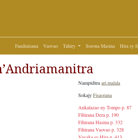
Fandraisana
Vaovao
Tahiry
Sorona Masina
Hira sy f
n’Andriamanitra
Nampiditra
ari.malala
Sokajy
Fisaorana
Ankalazao ny Tompo p. 87
Fihirana Dera p. 190
Fihirana Hasina p. 332
Fihirana Vaovao p. 328
Vavaka sy Hira p. 413