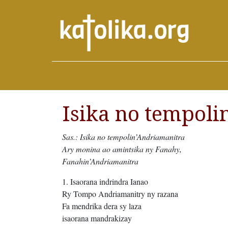
Isika no tempoli
Sas.: Isika no tempolin’Andriamanitra
Ary monina ao amintsika ny Fanahy,
Fanahin’Andriamanitra
1. Isaorana indrindra Ianao
Ry Tompo Andriamanitry ny razana
Fa mendrika dera sy laza
isaorana mandrakizay