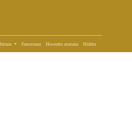
ihirana
Fanoroana
Hisoratra anarana
Hiditra