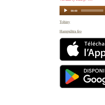
Audio
00:00
Player
Tohiny
Hampiditra feo