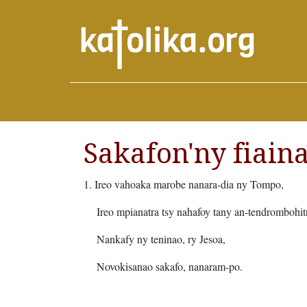
Sakafon'ny fiain
1. Ireo vahoaka marobe nanara-dia ny Tompo,
Ireo mpianatra tsy nahafoy tany an-tendrombohit
Nankafy ny teninao, ry Jesoa,
Novokisanao sakafo, nanaram-po.