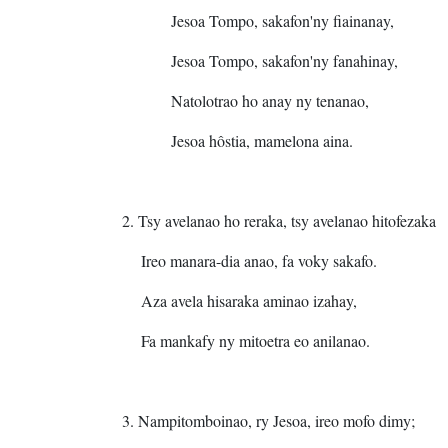
Jesoa Tompo, sakafon'ny fiainanay,
Jesoa Tompo, sakafon'ny fanahinay,
Natolotrao ho anay ny tenanao,
Jesoa hôstia, mamelona aina.
2. Tsy avelanao ho reraka, tsy avelanao hitofezaka
Ireo manara-dia anao, fa voky sakafo.
Aza avela hisaraka aminao izahay,
Fa mankafy ny mitoetra eo anilanao.
3. Nampitomboinao, ry Jesoa, ireo mofo dimy;