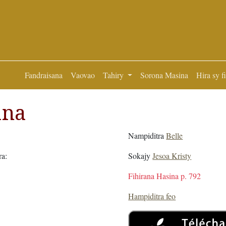
Fandraisana
Vaovao
Tahiry
Sorona Masina
Hira sy f
ana
Nampiditra
Belle
ra:
Sokajy
Jesoa Kristy
Fihirana Hasina p. 792
Hampiditra feo