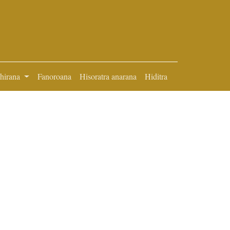
ihirana
Fanoroana
Hisoratra anarana
Hiditra