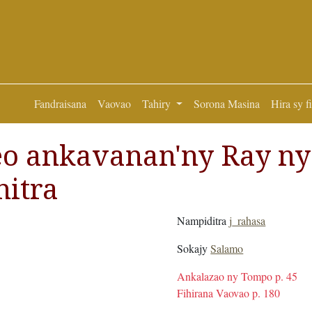
Fandraisana
Vaovao
Tahiry
Sorona Masina
Hira sy f
eo ankavanan'ny Ray ny
itra
Nampiditra
j_rahasa
Sokajy
Salamo
Ankalazao ny Tompo p. 45
Fihirana Vaovao p. 180