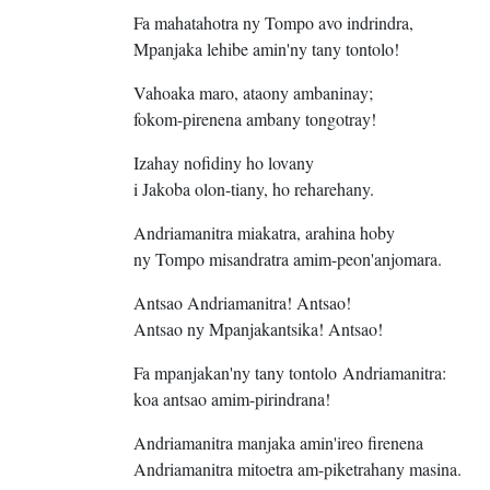
Fa mahatahotra ny Tompo avo indrindra,
Mpanjaka lehibe amin'ny tany tontolo!
Vahoaka maro, ataony ambaninay;
fokom-pirenena ambany tongotray!
Izahay nofidiny ho lovany
i Jakoba olon-tiany, ho reharehany.
Andriamanitra miakatra, arahina hoby
ny Tompo misandratra amim-peon'anjomara.
Antsao Andriamanitra! Antsao!
Antsao ny Mpanjakantsika! Antsao!
Fa mpanjakan'ny tany tontolo Andriamanitra:
koa antsao amim-pirindrana!
Andriamanitra manjaka amin'ireo firenena
Andriamanitra mitoetra am-piketrahany masina.