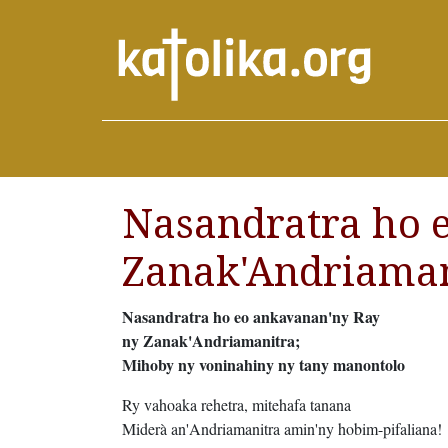
Nasandratra ho 
Zanak'Andriaman
Nasandratra ho eo ankavanan'ny Ray
ny Zanak'Andriamanitra;
Mihoby ny voninahiny ny tany manontolo
Ry vahoaka rehetra, mitehafa tanana
Miderà an'Andriamanitra amin'ny hobim-pifaliana!