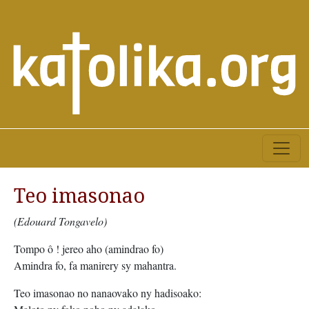
Teo imasonao
(Edouard Tongavelo)
Tompo ô ! jereo aho (amindrao fo)
Amindra fo, fa manirery sy mahantra.
Teo imasonao no nanaovako ny hadisoako: