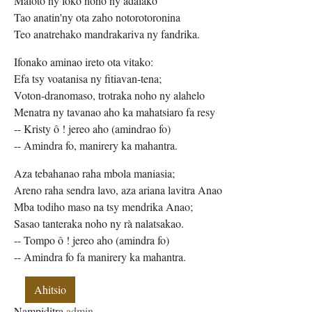
Maloto ny foko noho ny adalako
Tao anatin'ny ota zaho notorotoronina
Teo anatrehako mandrakariva ny fandrika.
Ifonako aminao ireto ota vitako:
Efa tsy voatanisa ny fitiavan-tena;
Voton-dranomaso, trotraka noho ny alahelo
Menatra ny tavanao aho ka mahatsiaro fa resy
-- Kristy ô ! jereo aho (amindrao fo)
-- Amindra fo, manirery ka mahantra.
Aza tebahanao raha mbola maniasia;
Areno raha sendra lavo, aza ariana lavitra Anao
Mba todiho maso na tsy mendrika Anao;
Sasao tanteraka noho ny rà nalatsakao.
-- Tompo ô ! jereo aho (amindra fo)
-- Amindra fo fa manirery ka mahantra.
Ahitsio
Nampiditra
admin