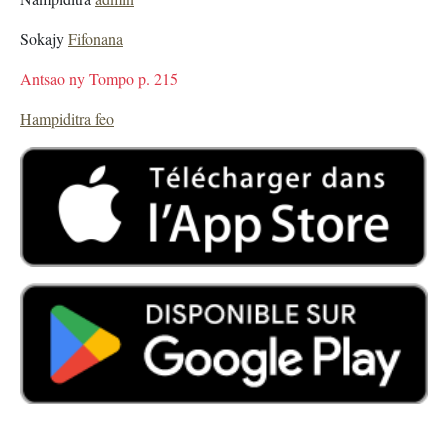
Sokajy
Fifonana
Antsao ny Tompo p. 215
Hampiditra feo