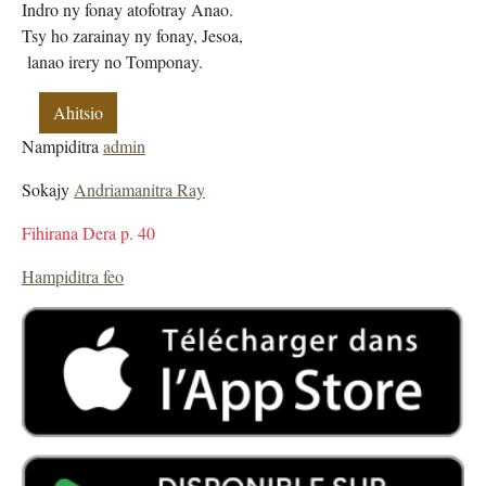
Indro ny fonay atofotray Anao.
Tsy ho zarainay ny fonay, Jesoa,
lanao irery no Tomponay.
Ahitsio
Nampiditra
admin
Sokajy
Andriamanitra Ray
Fihirana Dera p. 40
Hampiditra feo