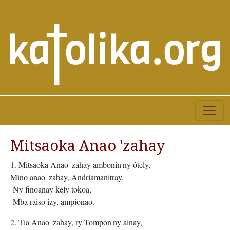
Mitsaoka Anao 'zahay
1. Mitsaoka Anao 'zahay ambonin'ny ôtely,
Mino anao 'zahay, Andriamanitray.
Ny finoanay kely tokoa,
Mba raiso izy, ampionao.
2. Tia Anao 'zahay, ry Tompon'ny ainay,