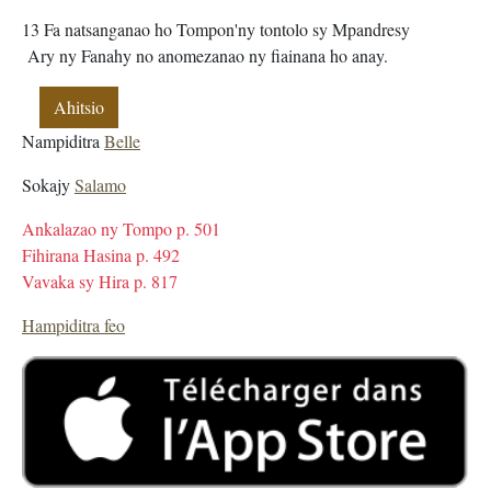
13 Fa natsanganao ho Tompon'ny tontolo sy Mpandresy
Ary ny Fanahy no anomezanao ny fiainana ho anay.
Ahitsio
Nampiditra
Belle
Sokajy
Salamo
Ankalazao ny Tompo p. 501
Fihirana Hasina p. 492
Vavaka sy Hira p. 817
Hampiditra feo