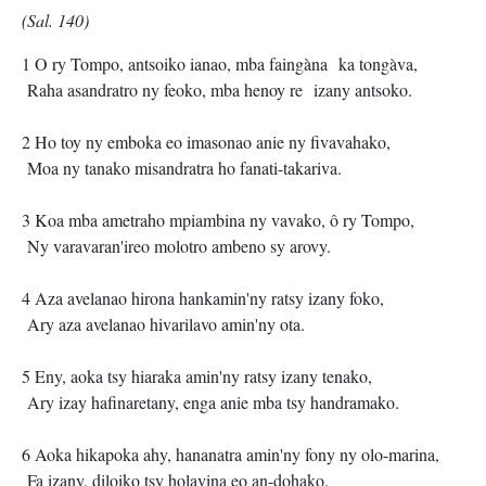
(Sal. 140)
1 O ry Tompo, antsoiko ianao, mba faingàna ka tongàva,
Raha asandratro ny feoko, mba henoy re izany antsoko.
2 Ho toy ny emboka eo imasonao anie ny fivavahako,
Moa ny tanako misandratra ho fanati-takariva.
3 Koa mba ametraho mpiambina ny vavako, ô ry Tompo,
Ny varavaran'ireo molotro ambeno sy arovy.
4 Aza avelanao hirona hankamin'ny ratsy izany foko,
Ary aza avelanao hivarilavo amin'ny ota.
5 Eny, aoka tsy hiaraka amin'ny ratsy izany tenako,
Ary izay hafinaretany, enga anie mba tsy handramako.
6 Aoka hikapoka ahy, hananatra amin'ny fony ny olo-marina,
Fa izany, diloiko tsy holavina eo an-dohako.