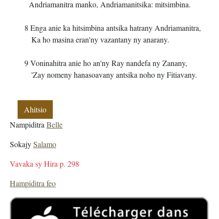
Andriamanitra manko, Andriamanitsika: mitsimbina.
8 Enga anie ka hitsimbina antsika hatrany Andriamanitra,
Ka ho masina eran'ny vazantany ny anarany.
9 Voninahitra anie ho an'ny Ray nandefa ny Zanany,
'Zay nomeny hanasoavany antsika noho ny Fitiavany.
Ahitsio
Nampiditra
Belle
Sokajy
Salamo
Vavaka sy Hira p. 298
Hampiditra feo