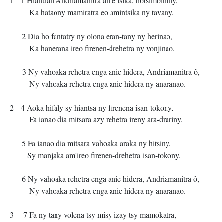
1 1 Hiantran'Andriamanitra anie isika, hotsimbininy,
Ka hataony mamiratra eo amintsika ny tavany.
2 Dia ho fantatry ny olona eran-tany ny herinao,
Ka hanerana ireo firenen-drehetra ny vonjinao.
3 Ny vahoaka rehetra enga anie hidera, Andriamanitra ô,
Ny vahoaka rehetra enga anie hidera ny anaranao.
2 4 Aoka hifaly sy hiantsa ny firenena isan-tokony,
Fa ianao dia mitsara azy rehetra ireny ara-drariny.
5 Fa ianao dia mitsara vahoaka araka ny hitsiny,
Sy manjaka am'ireo firenen-drehetra isan-tokony.
6 Ny vahoaka rehetra enga anie hidera, Andriamanitra ô,
Ny vahoaka rehetra enga anie hidera ny anaranao.
3 7 Fa ny tany volena tsy misy izay tsy mamokatra,