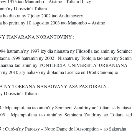
mey 1975 tao Manombo – Atsimo - Toliara II, izy
anin’ny Diosezin’i Toliara
 ho diakra ny 7 jolay 2002 tao Andranovory
 ho pretra ny 10 aogositra 2003 tao Manombo – Atsimo
 NY FIANARANA NORANTOVINY :
994 hatramin’ny 1997 izy dia nianatra ny Filozofia tao amin’ny Semine
 taona 1999 hatramin’ny 2002 : Nianatra ny Teolojia tao amin’ny Semi
ianarana tao amin’ny PONTIFICIA UNIVERSITÀ URBANIANA -
n’ny 2010 ary nahazo ny diplaoma Licence en Droit Canonique
SA NY TOERANA NANAOVANY ASA PASTORALY :
y Diosezin’i Toliara :
4 : Mpampiofana tao amin’ny Seminera Zandriny ao Toliara sady niasa
05 : Mpampiofana tao amin’ny Seminera Zandriny ao Toliara sad
7 : Curé-n’ny Paroasy « Notre Dame de l’Assomption » ao Sakaraha