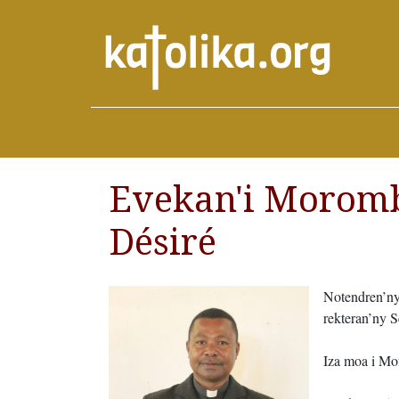
Evekan'i Moromb
Désiré
Notendren’
rekteran’ny 
Iza moa i Mo