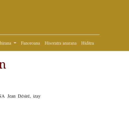
ihirana
Fanoroana
Hisoratra anarana
Hiditra
an
A Jean Désiré, izay