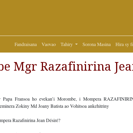
Fandraisana
Vaovao
Tahiry
Sorona Masina
Hira sy f
e Mgr Razafinirina Je
ny Papa Fransoa ho evekan’i Morombe, i Mompera RAZAFINIRIN
Seminera Zokiny Md Joany Batista ao Vohitsoa ankehitriny
mpera Razafinirina Jean Désiré?