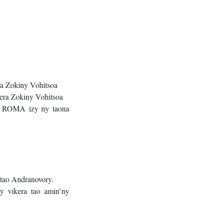
ra Zokiny Vohitsoa
nera Zokiny Vohitsoa
 ROMA izy ny taona
 tao Andranovory.
y vikera tao amin’ny