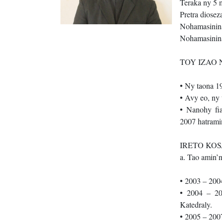
Teraka ny 5 
Pretra diosez
Nohamasinina
Nohamasinina
TOY IZAO
• Ny taona 1
• Avy eo, ny
• Nanohy f
2007 hatrami
IRETO KO
a. Tao amin’n
• 2003 – 200
• 2004 – 20
Katedraly.
• 2005 – 200