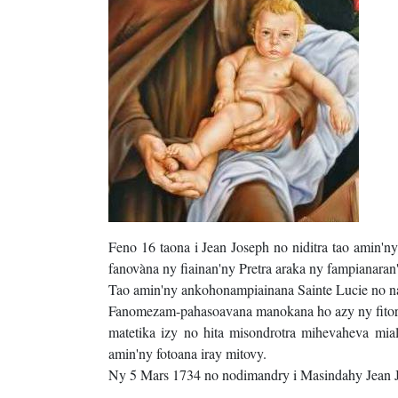
Feno 16 taona i Jean Joseph no niditra tao amin'ny
fanovàna ny fiainan'ny Pretra araka ny fampianaran
Tao amin'ny ankohonampiainana Sainte Lucie no nan
Fanomezam-pahasoavana manokana ho azy ny fitori
matetika izy no hita misondrotra mihevaheva mia
amin'ny fotoana iray mitovy.
Ny 5 Mars 1734 no nodimandry i Masindahy Jean J