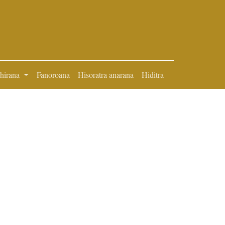
ihirana
Fanoroana
Hisoratra anarana
Hiditra