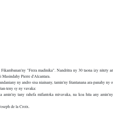
 Fikambanan'ny "Frera madinika". Nandritra ny 30 taona izy nitety an'
'i Masindahy Pierre d'Alcantara.
daniany ny andro sisa niainany, tamin'ny fitantanana ara-panahy ny o
an-teny sy ny vavaka:
la amin'ny tany rahefa mifantoka mivavaka, na koa hita any amin'ny
oseph de la Croix.