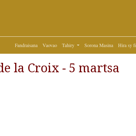
Fandraisana
Vaovao
Tahiry
Sorona Masina
Hira sy f
e la Croix - 5 martsa