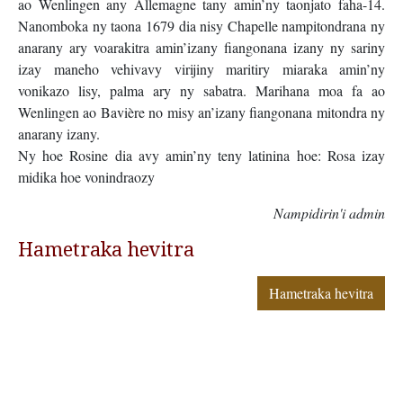
ao Wenlingen any Allemagne tany amin’ny taonjato faha-14.
Nanomboka ny taona 1679 dia nisy Chapelle nampitondrana ny
anarany ary voarakitra amin’izany fiangonana izany ny sariny
izay maneho vehivavy virijiny maritiry miaraka amin’ny
vonikazo lisy, palma ary ny sabatra. Marihana moa fa ao
Wenlingen ao Bavière no misy an’izany fiangonana mitondra ny
anarany izany.
Ny hoe Rosine dia avy amin’ny teny latinina hoe: Rosa izay
midika hoe vonindraozy
Nampidirin'i admin
Hametraka hevitra
Hametraka hevitra