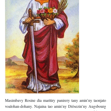
Masimbavy Rosine dia maritiry panirery tany amin’ny taonjato
voalohan-dohany. Najaina tao amin’ny Diôsezin’ny Augsbourg