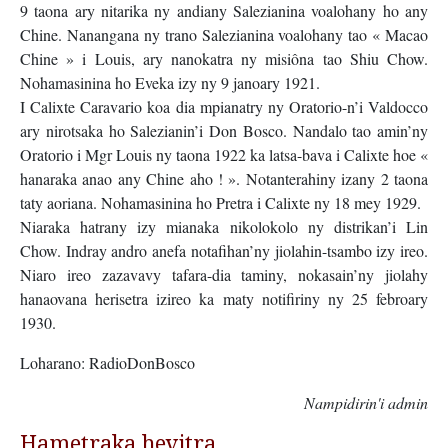
9 taona ary nitarika ny andiany Salezianina voalohany ho any
Chine. Nanangana ny trano Salezianina voalohany tao « Macao
Chine » i Louis, ary nanokatra ny misiôna tao Shiu Chow.
Nohamasinina ho Eveka izy ny 9 janoary 1921.
I Calixte Caravario koa dia mpianatry ny Oratorio-n’i Valdocco
ary nirotsaka ho Salezianin’i Don Bosco. Nandalo tao amin’ny
Oratorio i Mgr Louis ny taona 1922 ka latsa-bava i Calixte hoe «
hanaraka anao any Chine aho ! ». Notanterahiny izany 2 taona
taty aoriana. Nohamasinina ho Pretra i Calixte ny 18 mey 1929.
Niaraka hatrany izy mianaka nikolokolo ny distrikan’i Lin
Chow. Indray andro anefa notafihan’ny jiolahin-tsambo izy ireo.
Niaro ireo zazavavy tafara-dia taminy, nokasain’ny jiolahy
hanaovana herisetra izireo ka maty notifiriny ny 25 febroary
1930.
Loharano: RadioDonBosco
Nampidirin'i admin
Hametraka hevitra