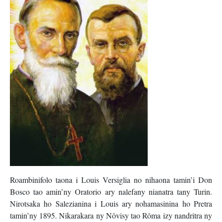
Roambinifolo taona i Louis Versiglia no nihaona tamin’i Don
Bosco tao amin’ny Oratorio ary nalefany nianatra tany Turin.
Nirotsaka ho Salezianina i Louis ary nohamasinina ho Pretra
tamin’ny 1895. Nikarakara ny Nôvisy tao Rôma izy nandritra ny