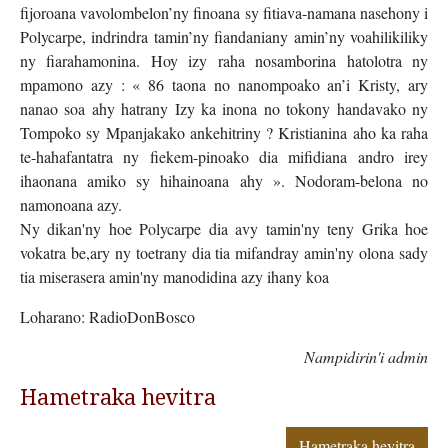
fijoroana vavolombelon’ny finoana sy fitiava-namana nasehony i
Polycarpe, indrindra tamin’ny fiandaniany amin’ny voahilikiliky
ny fiarahamonina. Hoy izy raha nosamborina hatolotra ny
mpamono azy : « 86 taona no nanompoako an’i Kristy, ary
nanao soa ahy hatrany Izy ka inona no tokony handavako ny
Tompoko sy Mpanjakako ankehitriny ? Kristianina aho ka raha
te-hahafantatra ny fiekem-pinoako dia mifidiana andro irey
ihaonana amiko sy hihainoana ahy ». Nodoram-belona no
namonoana azy.
Ny dikan'ny hoe Polycarpe dia avy tamin'ny teny Grika hoe
vokatra be,ary ny toetrany dia tia mifandray amin'ny olona sady
tia miserasera amin'ny manodidina azy ihany koa
Loharano: RadioDonBosco
Nampidirin'i admin
Hametraka hevitra
Hametraka hevitra