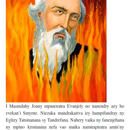
I Masindahy Joany mpanoratra Evanjely no nanendry azy ho
evekan’i Smyrne. Niezaka mandrakariva izy hampifandray ny
Eglizy Tatsinanana sy Tandrefana. Nahery vaika ny fanenjehana
ny mpino kristianina nefa vao maika namirapiratra amin’ny