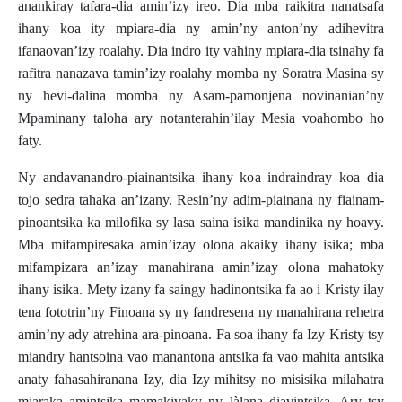
anankiray tafara-dia amin’izy ireo. Dia mba raikitra nanatsafa
ihany koa ity mpiara-dia ny amin’ny anton’ny adihevitra
ifanaovan’izy roalahy. Dia indro ity vahiny mpiara-dia tsinahy fa
rafitra nanazava tamin’izy roalahy momba ny Soratra Masina sy
ny hevi-dalina momba ny Asam-pamonjena novinanian’ny
Mpaminany taloha ary notanterahin’ilay Mesia voahombo ho
faty.
Ny andavanandro-piainantsika ihany koa indraindray koa dia
tojo sedra tahaka an’izany. Resin’ny adim-piainana ny fiainam-
pinoantsika ka milofika sy lasa saina isika mandinika ny hoavy.
Mba mifampiresaka amin’izay olona akaiky ihany isika; mba
mifampizara an’izay manahirana amin’izay olona mahatoky
ihany isika. Mety izany fa saingy hadinontsika fa ao i Kristy ilay
tena fototrin’ny Finoana sy ny fandresena ny manahirana rehetra
amin’ny ady atrehina ara-pinoana. Fa soa ihany fa Izy Kristy tsy
miandry hantsoina vao manantona antsika fa vao mahita antsika
anaty fahasahiranana Izy, dia Izy mihitsy no misisika milahatra
miaraka amintsika mamakivaky ny làlana diavintsika. Ary tsy