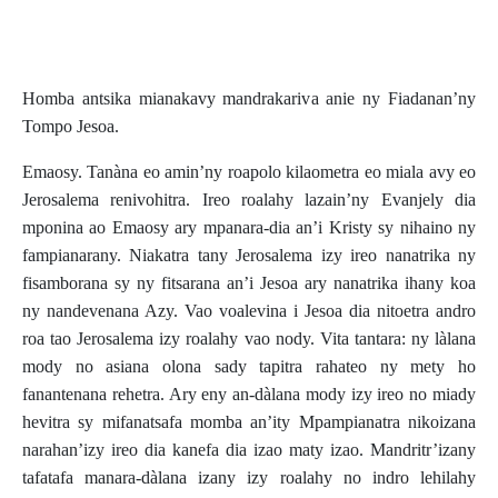
Homba antsika mianakavy mandrakariva anie ny Fiadanan’ny
Tompo Jesoa.
Emaosy. Tanàna eo amin’ny roapolo kilaometra eo miala avy eo
Jerosalema renivohitra. Ireo roalahy lazain’ny Evanjely dia
mponina ao Emaosy ary mpanara-dia an’i Kristy sy nihaino ny
fampianarany. Niakatra tany Jerosalema izy ireo nanatrika ny
fisamborana sy ny fitsarana an’i Jesoa ary nanatrika ihany koa
ny nandevenana Azy. Vao voalevina i Jesoa dia nitoetra andro
roa tao Jerosalema izy roalahy vao nody. Vita tantara: ny làlana
mody no asiana olona sady tapitra rahateo ny mety ho
fanantenana rehetra. Ary eny an-dàlana mody izy ireo no miady
hevitra sy mifanatsafa momba an’ity Mpampianatra nikoizana
narahan’izy ireo dia kanefa dia izao maty izao. Mandritr’izany
tafatafa manara-dàlana izany izy roalahy no indro lehilahy