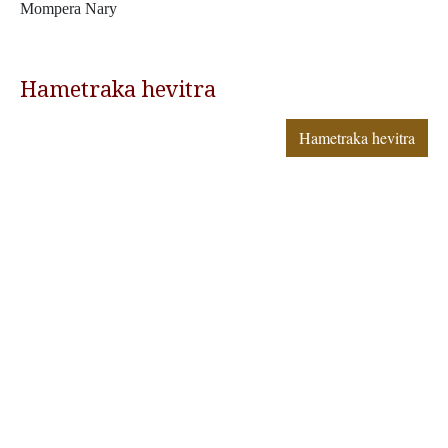
Mompera Nary
Hametraka hevitra
Hametraka hevitra