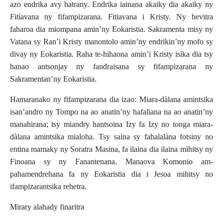
azo endrika avy hatrany. Endrika iainana akaiky dia akaiky ny
Fitiavana ny fifampizarana. Fitiavana i Kristy. Ny hevitra
faharoa dia miompana amin’ny Eokaristia. Sakramenta misy ny
Vatana sy Ran’i Kristy manontolo amin’ny endrikin’ny mofo sy
divay ny Eokaristia. Raha te-hihaona amin’i Kristy isika dia tsy
hanao antsonjay ny fandraisana sy fifampizarana ny
Sakramentan’ny Eokaristia.
Hamaranako ny fifampizarana dia izao: Miara-dàlana amintsika
isan’andro ny Tompo na ao anatin’ny hafaliana na ao anatin’ny
manahirana; tsy miandry hantsoina Izy fa Izy no tonga miara-
dàlana amintsika mialoha. Tsy saina sy fahalalàna fotsiny no
entina mamaky ny Soratra Masina, fa ilaina dia ilaina mihitsy ny
Finoana sy ny Fanantenana. Manaova Komonio am-
pahamendrehana fa ny Eokaristia dia i Jesoa mihitsy no
ifampizarantsika rehetra.
Mirary alahady finaritra