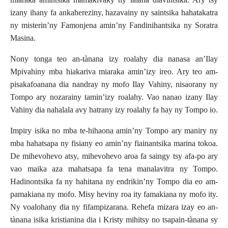
izany ihany fa ankahereziny, hazavainy ny saintsika hahatakatra
ny misterin’ny Famonjena amin’ny Fandinihantsika ny Soratra
Masina.
Nony tonga teo an-tànana izy roalahy dia nanasa an’Ilay
Mpivahiny mba hiakariva miaraka amin’izy ireo. Ary teo am-
pisakafoanana dia nandray ny mofo Ilay Vahiny, nisaorany ny
Tompo ary nozarainy tamin’izy roalahy. Vao nanao izany Ilay
Vahiny dia nahalala avy hatrany izy roalahy fa hay ny Tompo io.
Impiry isika no mba te-hihaona amin’ny Tompo ary maniry ny
mba hahatsapa ny fisiany eo amin’ny fiainantsika marina tokoa.
De mihevohevo atsy, mihevohevo aroa fa saingy tsy afa-po ary
vao maika aza mahatsapa fa tena manalavitra ny Tompo.
Hadinontsika fa ny hahitana ny endrikin’ny Tompo dia eo am-
pamakiana ny mofo. Misy heviny roa ity famakiana ny mofo ity.
Ny voalohany dia ny fifampizarana. Rehefa mizara izay eo an-
tànana isika kristianina dia i Kristy mihitsy no tsapain-tànana sy