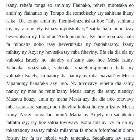
izany, rehefa tonga eo amin’ny Fiainako, rehefa mirotsaka eo
amin’ny fiainanao ny Tompo dia somebiseby ary sahirana ihany
isika. Dia tonga amin’ny fitenin-drazantsika hoe “faly sahirana
toy ny akohokely tsipazam-potsimbary” satria hafa noho izay
heverintsika ny fitondran’Andriamanitra; tsy hoe moa aza hafa
fa mihoatra noho izay heverintsika ny fandaharany. Izany
mihitsy ny Azy; ny hevitsika tsy mba fiheviny. Efa ela dia ela ny
vahoaka Israely no niandry an’izany atao hoe Mesia izany.
Vahoaka voazanaka, vahoaka voafehim-pirenena hafa ny
vahoaka Israely, ka naniry dia naniry ny mba hiavian’ny Mesia
Mpamonjy hanafaka azy ireo. Ny tovovavy rehetra dia samy
naniry ny mba ho renin’izany Mesia izany; dia samy niandry.
Mazava hoazy, amin’ny maha Mesia azy dia dia ireo totovavy
mba tsaratsara saranga no nihevitra kokoa ho renin’izany Mesia
izany. Nony tonga tao amin’i Maria ny Anjely dia sadaikatra
fatratra izy; tsy hoe satria tovovavy tsotra fotsiny izy fa na ny
tokatranony aza tsy mbola milamina fa mbola fofombadin’olona
fotsiny izy fa tsy mbola vady tanteraka. Sadaikatra izy satria