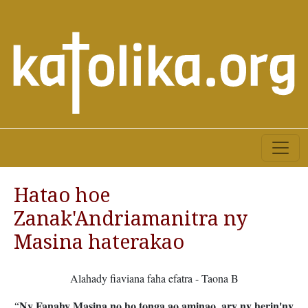
Hatao hoe
Zanak'Andriamanitra ny
Masina haterakao
Alahady fiaviana faha efatra - Taona B
Ny Fanahy Masina no ho tonga ao aminao, ary ny herin'ny
“