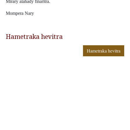
Mirary alahady finaritra.
Mompera Nary
Hametraka hevitra
Hametraka hevitra