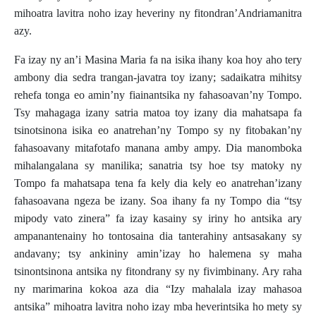
mihoatra lavitra noho izay heveriny ny fitondran’Andriamanitra
azy.
Fa izay ny an’i Masina Maria fa na isika ihany koa hoy aho tery
ambony dia sedra trangan-javatra toy izany; sadaikatra mihitsy
rehefa tonga eo amin’ny fiainantsika ny fahasoavan’ny Tompo.
Tsy mahagaga izany satria matoa toy izany dia mahatsapa fa
tsinotsinona isika eo anatrehan’ny Tompo sy ny fitobakan’ny
fahasoavany mitafotafo manana amby ampy. Dia manomboka
mihalangalana sy manilika; sanatria tsy hoe tsy matoky ny
Tompo fa mahatsapa tena fa kely dia kely eo anatrehan’izany
fahasoavana ngeza be izany. Soa ihany fa ny Tompo dia “tsy
mipody vato zinera” fa izay kasainy sy iriny ho antsika ary
ampanantenainy ho tontosaina dia tanterahiny antsasakany sy
andavany; tsy ankininy amin’izay ho halemena sy maha
tsinontsinona antsika ny fitondrany sy ny fivimbinany. Ary raha
ny marimarina kokoa aza dia “Izy mahalala izay mahasoa
antsika” mihoatra lavitra noho izay mba heverintsika ho mety sy