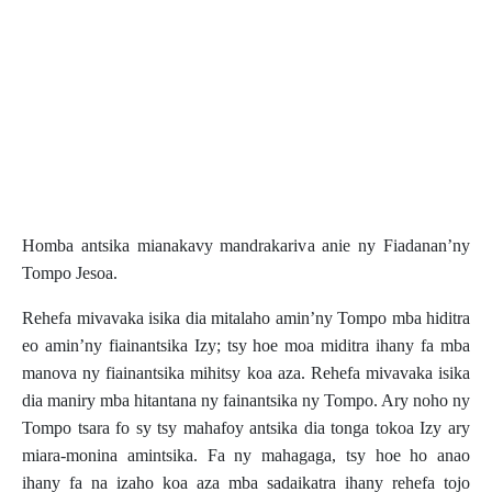
Homba antsika mianakavy mandrakariva anie ny Fiadanan’ny
Tompo Jesoa.
Rehefa mivavaka isika dia mitalaho amin’ny Tompo mba hiditra
eo amin’ny fiainantsika Izy; tsy hoe moa miditra ihany fa mba
manova ny fiainantsika mihitsy koa aza. Rehefa mivavaka isika
dia maniry mba hitantana ny fainantsika ny Tompo. Ary noho ny
Tompo tsara fo sy tsy mahafoy antsika dia tonga tokoa Izy ary
miara-monina amintsika. Fa ny mahagaga, tsy hoe ho anao
ihany fa na izaho koa aza mba sadaikatra ihany rehefa tojo