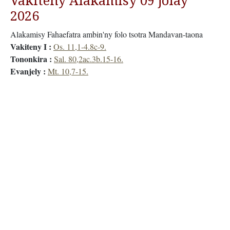
Vakiteny Alakamisy 09 jolay
2026
Alakamisy Fahaefatra ambin'ny folo tsotra Mandavan-taona
Vakiteny I :
Os. 11,1-4.8c-9.
Tononkira :
Sal. 80,2ac.3b.15-16.
Evanjely :
Mt. 10,7-15.