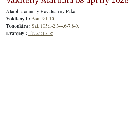
Vakiteny Alarobia 08 aprily 2026
Alarobia amin'ny Havaloan'ny Paka
Vakiteny I :
Asa. 3:1-10,
Tononkira :
Sal. 105:1-2,3-4,6-7,8-9,
Evanjely :
Lk. 24:13-35,