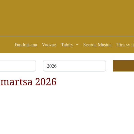
Fandraisana
Vaovao
Tahiry
Sorona Masina
Hira sy f
 martsa 2026