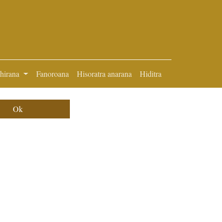
ihirana
Fanoroana
Hisoratra anarana
Hiditra