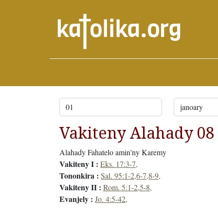
Vakiteny Alahady 08
Alahady Fahatelo amin'ny Karemy
Vakiteny I :
Eks. 17:3-7,
Tononkira :
Sal. 95:1-2,6-7,8-9,
Vakiteny II :
Rom. 5:1-2,5-8,
Evanjely :
Jo. 4:5-42,