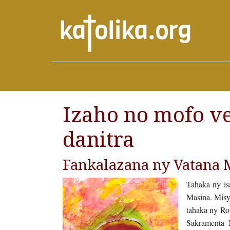
Izaho no mofo ve
danitra
Fankalazana ny Vatana M
Tahaka ny is
Masina. Misy 
tahaka ny Ro
Sakramenta 