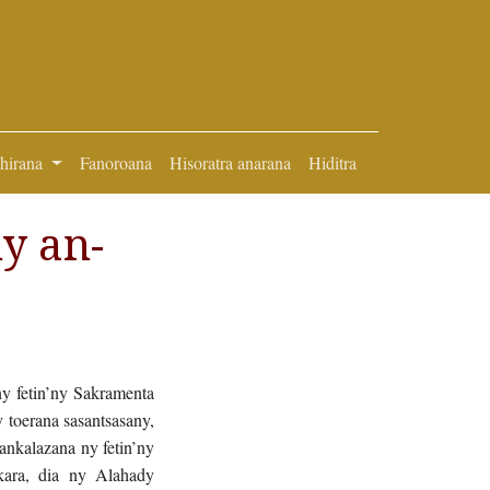
ihirana
Fanoroana
Hisoratra anarana
Hiditra
y an-
y fetin’ny Sakramenta
 toerana sasantsasany,
nkalazana ny fetin’ny
kara, dia ny Alahady