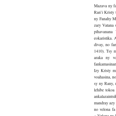
Mazava ny fa
Ran’i Kristy 
ny Fanahy Ma
zary Vatana 
pihavanana 
eokaristika.
divay, no fa
1410). Tsy mi
araka ny vo
fankamasinan
Izy Kristy m
voahasina, no
sy ny Rany, 
lehibe tokoa
ankalazaints
mandray azy a
no velona fa
« Velona ny 