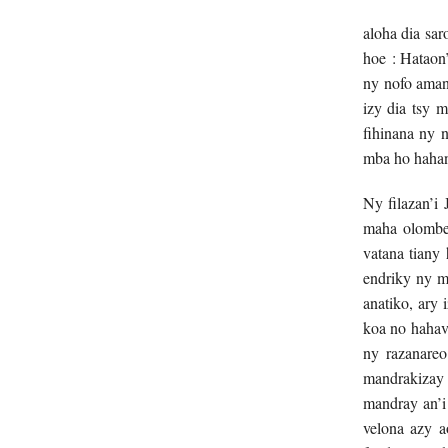
aloha dia sar
hoe : Hataon’
ny nofo aman
izy dia tsy 
fihinana ny 
mba ho hahan
Ny filazan’i 
maha olombel
vatana tiany
endriky ny m
anatiko, ary
koa no hahav
ny razanareo
mandrakizay 
mandray an’i
velona azy 