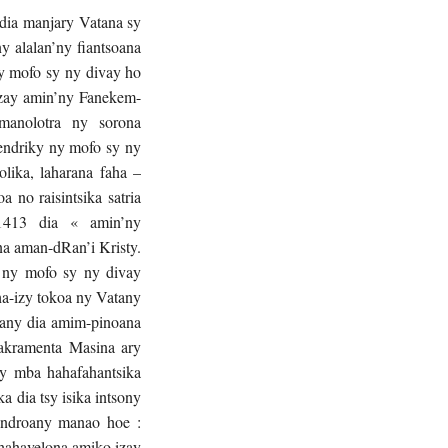
dia manjary Vatana sy
y alalan’ny fiantsoana
y mofo sy ny divay ho
izay amin’ny Fanekem-
manolotra ny sorona
 endriky ny mofo sy ny
olika, laharana faha –
a no raisintsika satria
 1413 dia « amin’ny
na aman-dRan’i Kristy.
y ny mofo sy ny divay
ha-izy tokoa ny Vatany
zany dia amim-pinoana
Sakramenta Masina ary
ny mba hahafahantsika
a dia tsy isika intsony
 androany manao hoe :
 hahavelona amiko izay