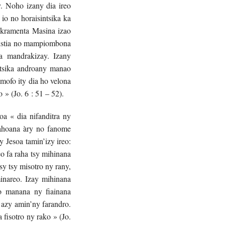
. Noho izany dia ireo
io no horaisintsika ka
Sakramenta Masina izao
ristia no mampiombona
a mandrakizay. Izany
ntsika androany manao
 mofo ity dia ho velona
 » (Jo. 6 : 51 – 52).
a « dia nifanditra ny
 ahoana àry no fanome
 Jesoa tamin’izy ireo:
o fa raha tsy mihinana
y tsy misotro ny rany,
inareo. Izay mihinana
o manana ny fiainana
azy amin’ny farandro.
 fisotro ny rako » (Jo.