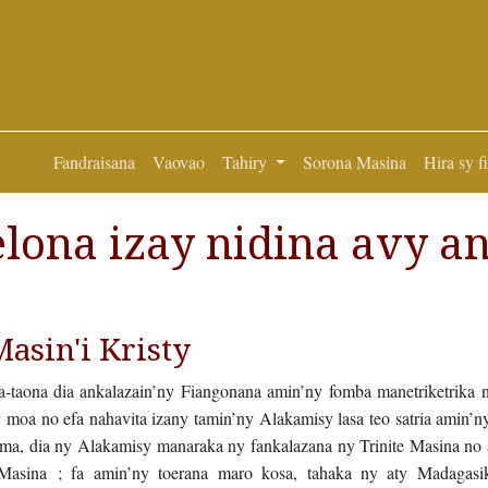
Fandraisana
Vaovao
Tahiry
Sorona Masina
Hira sy f
lona izay nidina avy an
asin'i Kristy
a-taona dia ankalazain’ny Fiangonana amin’ny fomba manetriketrika n
moa no efa nahavita izany tamin’ny Alakamisy lasa teo satria amin’ny
ma, dia ny Alakamisy manaraka ny fankalazana ny Trinite Masina no a
Masina ; fa amin’ny toerana maro kosa, tahaka ny aty Madagasi