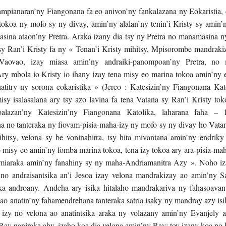
mpianaran’ny Fiangonana fa eo anivon’ny fankalazana ny Eokaristia, 
tokoa ny mofo sy ny divay, amin’ny alalan’ny tenin’i Kristy sy amin’n
sina ataon’ny Pretra. Araka izany dia tsy ny Pretra no manamasina n
sy Ran’i Kristy fa ny « Tenan’i Kristy mihitsy, Mpisorombe mandrak
Vaovao, izay miasa amin’ny andraiki-panompoan’ny Pretra, no 
 Ary mbola io Kristy io ihany izay tena misy eo marina tokoa amin’ny
natitry ny sorona eokaristika » (Jereo : Katesizin’ny Fiangonana Kat
sy isalasalana ary tsy azo lavina fa tena Vatana sy Ran’i Kristy toko
alazan’ny Katesizin’ny Fiangonana Katolika, laharana faha –
a no tanteraka ny fiovam-pisia-maha-izy ny mofo sy ny divay ho Vata
ihitsy, velona sy be voninahitra, tsy hita mivantana amin’ny endrik
 misy eo amin’ny fomba marina tokoa, tena izy tokoa ary ara-pisia-ma
miaraka amin’ny fanahiny sy ny maha-Andriamanitra Azy ». Noho i
 no andraisantsika an’i Jesoa izay velona mandrakizay ao amin’ny 
ika androany. Andeha ary isika hitalaho mandrakariva ny fahasoava
o anatin’ny fahamendrehana tanteraka satria isaky ny mandray azy isik
 izy no velona ao anatintsika araka ny volazany amin’ny Evanjely
Ray naniraka ahy, izaho koa dia velona amin’ny Ray: toy izany koa no