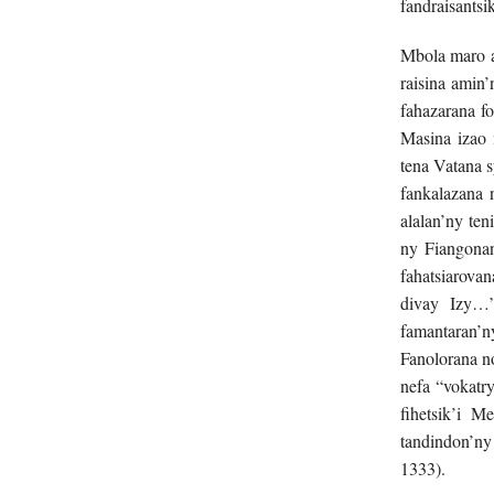
fandraisantsi
Mbola maro an
raisina amin
fahazarana f
Masina izao 
tena Vatana s
fankalazana 
alalan’ny te
ny Fiangonan
fahatsiarova
divay Izy…
famantaran’n
Fanolorana n
nefa “vokatr
fihetsik’i 
tandindon’ny 
1333).