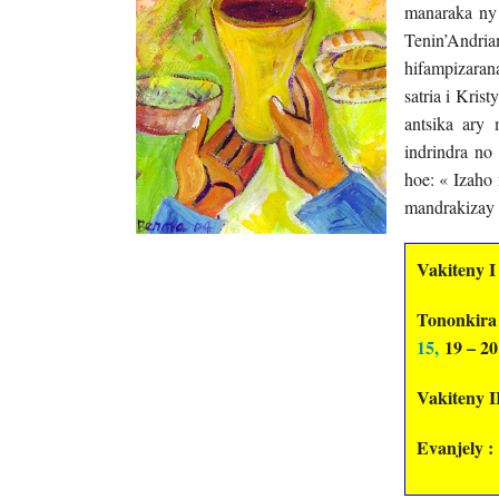
manaraka ny 
Tenin’Andria
hifampizaran
satria i Kri
antsika ary
indrindra no
hoe: « Izaho 
mandrakizay 
Vakiteny I
Tononkir
15,
19 – 20
Vakiteny I
Evanjely :