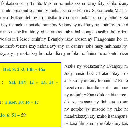
fankalazana ny Trinite Masina no ankalazana izany fety lehibe izany
manitra voatondro amin’ny fankalazana io fetin’ny Sakramenta Masina 
a eto. Fotoan-dehibe ho antsika tokoa izao fankalazana ny fetin’ny 
sty ilay mamelona antsika amin’ny Vatany sy ny Rany ao amin’ny Eoka
 manasa antsika hiray aina aminy mba hahatonga antsika ho velon
 voalazan’i Jesoa amin’ny Evanjely izay aroson’ny Fiangonana ho a
no mofo velona izay nidina avy any an-danitra: raha misy mihinana ity
izy, ary ny mofo izay home
ko dia ny nofoko ho fiainan’izao tontolo izao
Araka ny voalazan’ny Evanjely mo
 :
Det. 8: 2 -3, 14b – 16a
Jody nanao hoe : Hataon’ilay io
antsika ny nofony hohanina? Fa hoy
a :
Sal. 147: 12 – 13, 14 –
Lazaiko marina dia marina aminare
ny nofon’ny Zanak’olona hianareo s
I :
1 Kor. 10: 16 – 1
dia tsy manana ny fiainana ao am
7
ny nofoko sy misotro ny rako n
Jo. 6: 51 –
59
mandrakizay; ary izaho hanangana 
Fa tena fihinana ny nofoko, ary tena