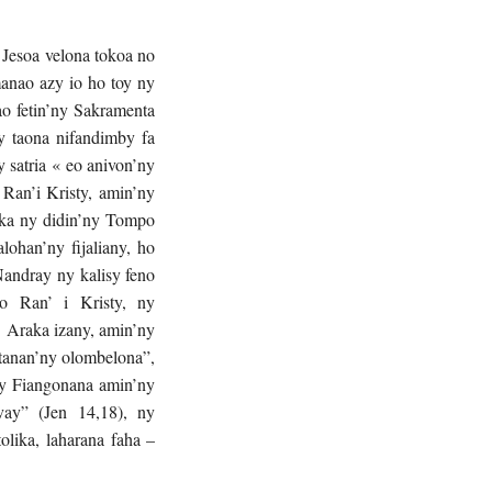
 Jesoa velona tokoa no
manao azy io ho toy ny
o fetin’ny Sakramenta
y taona nifandimby fa
y satria « eo anivon’ny
 Ran’i Kristy, amin’ny
raka ny didin’ny Tompo
ohan’ny fijaliany, ho
andray ny kalisy feno
o Ran’ i Kristy, ny
 Araka izany, amin’ny
 tanan’ny olombelona”,
ny Fiangonana amin’ny
vay” (Jen 14,18), ny
olika, laharana faha –