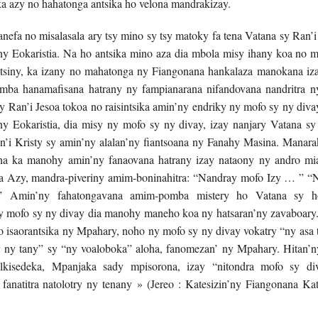
ka azy no hahatonga antsika ho velona mandrakizay.
efa no misalasala ary tsy mino sy tsy matoky fa tena Vatana sy Ran’i
’ny Eokaristia. Na ho antsika mino aza dia mbola misy ihany koa no 
otsiny, ka izany no mahatonga ny Fiangonana hankalaza manokana iza
mba hanamafisana hatrany ny fampianarana nifandovana nandritra n
y Ran’i Jesoa tokoa no raisintsika amin’ny endriky ny mofo sy ny diva
ny Eokaristia, dia misy ny mofo sy ny divay, izay nanjary Vatana sy
nin’i Kristy sy amin’ny alalan’ny fiantsoana ny Fanahy Masina. Mana
a ka manohy amin’ny fanaovana hatrany izay nataony ny andro mial
na Azy, mandra-piveriny amim-boninahitra: “Nandray mofo Izy … ” “N
” Amin’ny fahatongavana amim-pomba mistery ho Vatana sy h
y mofo sy ny divay dia manohy maneho koa ny hatsaran’ny zavaboary.
o isaorantsika ny Mpahary, noho ny mofo sy ny divay vokatry “ny asa
y ny tany” sy “ny voaloboka” aloha, fanomezan’ ny Mpahary. Hitan’
Melkisedeka, Mpanjaka sady mpisorona, izay “nitondra mofo sy di
fanatitra natolotry ny tenany » (Jereo : Katesizin’ny Fiangonana Kat