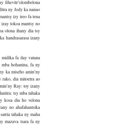
y fihevitr’olombelona
nditra ny Jody ka nanao
antsy izy ireo fa tena
 izay tokoa mantsy no
a olona ihany dia tsy
ka handrasarasa izany
y midika fa ilay vatana
a mba hohanina, fa ny
miny ka miseho amin’ny
 rako, dia mitoetra ao
amin’ny Ray: toy izany
anitra: tsy mba tahaka
ty kosa dia ho velona
zany no ahafahantsika
satria tahaka ny maha
y mazava tsara fa ny