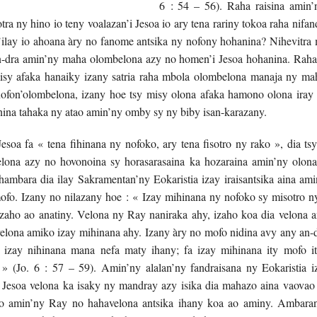
6 : 54 – 56). Raha raisina amin’n
otra ny hino io teny voalazan’i Jesoa io ary tena rariny tokoa raha nifa
ilay io ahoana àry no fanome antsika ny nofony hohanina? Nihevitra m
-dra amin’ny maha olombelona azy no homen’i Jesoa hohanina. Raha
misy afaka hanaiky izany satria raha mbola olombelona manaja ny mah
nofon’olombelona, izany hoe tsy misy olona afaka hamono olona iray 
ina tahaka ny atao amin’ny omby sy ny biby isan-karazany.
Jesoa fa « tena fihinana ny nofoko, ary tena fisotro ny rako », dia ts
ona azy no hovonoina sy horasarasaina ka hozaraina amin’ny olon
 hambara dia ilay Sakramentan’ny Eokaristia izay iraisantsika aina a
ofo. Izany no nilazany hoe : « Izay mihinana ny nofoko sy misotro ny
 izaho ao anatiny. Velona ny Ray naniraka ahy, izaho koa dia velona 
elona amiko izay mihinana ahy. Izany àry no mofo nidina avy any an-d
 izay nihinana mana nefa maty ihany; fa izay mihinana ity mofo i
» (Jo. 6 : 57 – 59). Amin’ny alalan’ny fandraisana ny Eokaristia i
 Jesoa velona ka isaky ny mandray azy isika dia mahazo aina vaovao 
ao amin’ny Ray no hahavelona antsika ihany koa ao aminy. Ambaran