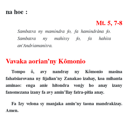
na hoe :
Mt. 5, 7-8
Sambatra ny mamindra fo, fa hamindràna fo.
Sambatra ny mahitsy fo, fa hahita
an’Andriamanitra.
Vavaka aorian’ny Kômonio
Tompo ô, avy nandray ny Kômonio masina
fahatsiarovana ny fijalian’ny Zanakao izahay, koa mihanta
aminao: enga anie hitondra vonjy ho anay izany
fanomezana izany fa avy amin’Ilay fatra-pitia anay.
Fa Izy velona sy manjaka amin’ny taona mandrakizay.
Amen.