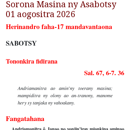
Sorona Masina ny Asabotsy
01 aogositra 2026
Herinandro faha-17 mandavantaona
SABOTSY
Tononkira fidirana
Sal. 67, 6-7. 36
Andriamanitra ao amin’ny toerany masina;
mampiditra ny olony ao an-tranony, manome
hery sy tanjaka ny vahoakany.
Fangatahana
Andriamanitra ô, Ianao no vonjin’izay miankina aminao