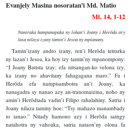
Evanjely Masina nosoratan’i Md. Matio
Mt. 14, 1-12
Naniraka hampanapaka ny lohan’i Joany i Herôda ary
lasa nilaza izany tamin’i Jesoa ny mpianany.
Tamin’izany andro izany, ren’i Herôda tetrarka
ny lazan’i Jesoa, ka hoy izy tamin’ny mpanompony:
“I Joany Batista izay; efa nitsangan-ko velona izy,
ka izany no ahavitany fahagagana maro.” Fa i
Herôda efa nampisambotra an’i Joany, ka
nanagadra sy nanao azy an-tranomaizina, noho ny
amin’i Herôdiada vadin’i Filipo rahalahiny. Satria i
Joany nilaza taminy hoe: “Tsy mahazo manambady
io ianao.” Nitady hamono azy i Herôda saingy
natahotra ny vahoaka, satria nataon’ny olona fa