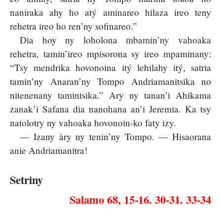
naniraka ahy ho atý aminareo hilaza ireo teny
rehetra ireo ho ren’ny sofinareo.”
Dia hoy ny loholona mbamin’ny vahoaka
rehetra, tamin’ireo mpisorona sy ireo mpaminany:
“Tsy mendrika hovonoina itý lehilahy itý, satria
tamin’ny Anaran’ny Tompo Andriamanitsika no
nitenenany tamintsika.” Ary ny tanan’i Ahikama
zanak’i Safana dia nanohana an’i Jeremia. Ka tsy
natolotry ny vahoaka hovonoin-ko faty izy.
— Izany àry ny tenin’ny Tompo. — Hisaorana
anie Andriamanitra!
Setriny
Salamo 68, 15-16. 30-31. 33-34