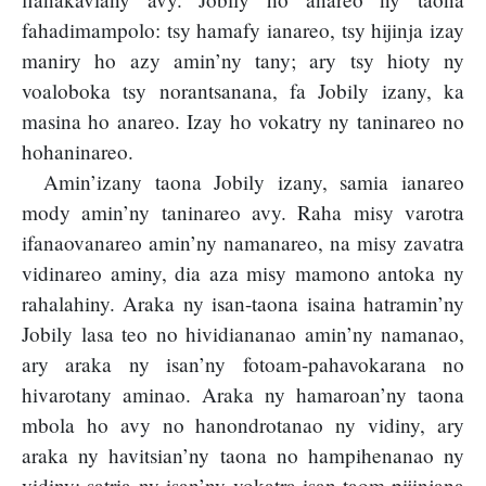
fahadimampolo: tsy hamafy ianareo, tsy hijinja izay
maniry ho azy amin’ny tany; ary tsy hioty ny
voaloboka tsy norantsanana, fa Jobily izany, ka
masina ho anareo. Izay ho vokatry ny taninareo no
hohaninareo.
Amin’izany taona Jobily izany, samia ianareo
mody amin’ny taninareo avy. Raha misy varotra
ifanaovanareo amin’ny namanareo, na misy zavatra
vidinareo aminy, dia aza misy mamono antoka ny
rahalahiny. Araka ny isan-taona isaina hatramin’ny
Jobily lasa teo no hividiananao amin’ny namanao,
ary araka ny isan’ny fotoam-pahavokarana no
hivarotany aminao. Araka ny hamaroan’ny taona
mbola ho avy no hanondrotanao ny vidiny, ary
araka ny havitsian’ny taona no hampihenanao ny
vidiny: satria ny isan’ny vokatra isan-taom-pijinjana