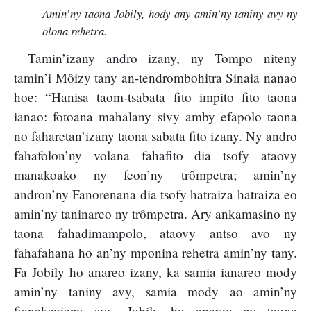
Amin’ny taona Jobily, hody any amin’ny taniny avy ny
olona rehetra.
Tamin’izany andro izany, ny Tompo niteny
tamin’i Môizy tany an-tendrombohitra Sinaia nanao
hoe: “Hanisa taom-tsabata fito impito fito taona
ianao: fotoana mahalany sivy amby efapolo taona
no faharetan’izany taona sabata fito izany. Ny andro
fahafolon’ny volana fahafito dia tsofy ataovy
manakoako ny feon’ny trômpetra; amin’ny
andron’ny Fanorenana dia tsofy hatraiza hatraiza eo
amin’ny taninareo ny trômpetra. Ary ankamasino ny
taona fahadimampolo, ataovy antso avo ny
fahafahana ho an’ny mponina rehetra amin’ny tany.
Fa Jobily ho anareo izany, ka samia ianareo mody
amin’ny taniny avy, samia mody ao amin’ny
fianakaviany avy. Jobily ho anareo ny taona