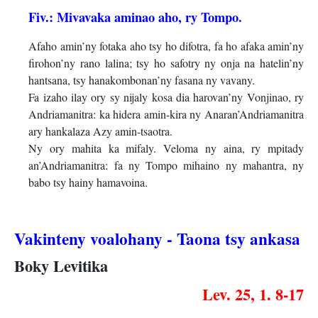
Fiv.: Mivavaka aminao aho, ry Tompo.
Afaho amin’ny fotaka aho tsy ho difotra, fa ho afaka amin’ny
firohon’ny rano lalina; tsy ho safotry ny onja na hatelin’ny
hantsana, tsy hanakombonan’ny fasana ny vavany.
Fa izaho ilay ory sy nijaly kosa dia harovan’ny Vonjinao, ry
Andriamanitra: ka hidera amin-kira ny Anaran’Andriamanitra
ary hankalaza Azy amin-tsaotra.
Ny ory mahita ka mifaly. Veloma ny aina, ry mpitady
an’Andriamanitra: fa ny Tompo mihaino ny mahantra, ny
babo tsy hainy hamavoina.
Vakinteny voalohany - Taona tsy ankasa
Boky Levitika
Lev. 25, 1. 8-17