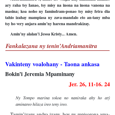
ary raha tsy Ianao, tsy misy na inona na inona vanona na
masina; koa noho ny famindram-ponao tsy misy fetra dia
tahio izahay mampiasa ny zava-mandalo eto an-tany mba
tsy ho very anjara amin’ny harena mandrakizay.
Amin’ny alalan’i Jesoa Kristy... Amen.
Fankalazana ny tenin’Andriamanitra
Vakinteny voalohany - Taona ankasa
Bokin’i Jeremia Mpaminany
Jer. 26, 11-16. 24
Ny Tompo marina tokoa no naniraka ahy ho atý
aminareo hilaza ireo teny ireo.
Tamin’izany andro izany, hoy ny mpisorona ama-