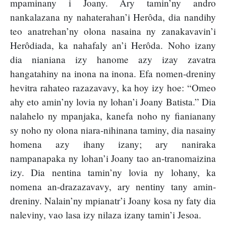
mpaminany i Joany. Ary tamin’ny andro
nankalazana ny nahaterahan’i Herôda, dia nandihy
teo anatrehan’ny olona nasaina ny zanakavavin’i
Herôdiada, ka nahafaly an’i Herôda. Noho izany
dia nianiana izy hanome azy izay zavatra
hangatahiny na inona na inona. Efa nomen-dreniny
hevitra rahateo razazavavy, ka hoy izy hoe: “Omeo
ahy eto amin’ny lovia ny lohan’i Joany Batista.” Dia
nalahelo ny mpanjaka, kanefa noho ny fianianany
sy noho ny olona niara-nihinana taminy, dia nasainy
homena azy ihany izany; ary naniraka
nampanapaka ny lohan’i Joany tao an-tranomaizina
izy. Dia nentina tamin’ny lovia ny lohany, ka
nomena an-drazazavavy, ary nentiny tany amin-
dreniny. Nalain’ny mpianatr’i Joany kosa ny faty dia
naleviny, vao lasa izy nilaza izany tamin’i Jesoa.