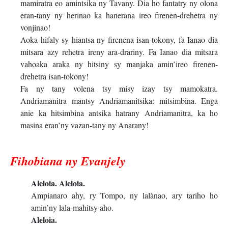
mamiratra eo amintsika ny Tavany. Dia ho fantatry ny olona
eran-tany ny herinao ka hanerana ireo firenen-drehetra ny
vonjinao!
Aoka hifaly sy hiantsa ny firenena isan-tokony, fa Ianao dia
mitsara azy rehetra ireny ara-drariny. Fa Ianao dia mitsara
vahoaka araka ny hitsiny sy manjaka amin’ireo firenen-
drehetra isan-tokony!
Fa ny tany volena tsy misy izay tsy mamokatra.
Andriamanitra mantsy Andriamanitsika: mitsimbina. Enga
anie ka hitsimbina antsika hatrany Andriamanitra, ka ho
masina eran’ny vazan-tany ny Anarany!
Fihobiana ny Evanjely
Aleloia. Aleloia.
Ampianaro ahy, ry Tompo, ny lalànao, ary tariho ho
amin’ny lala-mahitsy aho.
Aleloia.