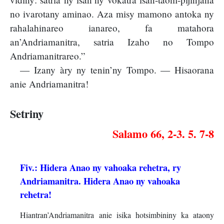
no ivarotany aminao. Aza misy mamono antoka ny
rahalahinareo ianareo, fa matahora
an’Andriamanitra, satria Izaho no Tompo
Andriamanitrareo.”
— Izany àry ny tenin’ny Tompo. — Hisaorana
anie Andriamanitra!
Setriny
Salamo 66, 2-3. 5. 7-8
Fiv.: Hidera Anao ny vahoaka rehetra, ry
Andriamanitra. Hidera Anao ny vahoaka
rehetra!
Hiantran’Andriamanitra anie isika hotsimbininy ka ataony