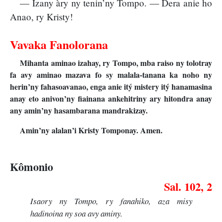
— Izany àry ny tenin’ny Tompo. — Dera anie ho
Anao, ry Kristy!
Vavaka Fanolorana
Mihanta aminao izahay, ry Tompo, mba raiso ny tolotray
fa avy aminao mazava fo sy malala-tanana ka noho ny
herin’ny fahasoavanao, enga anie itý mistery itý hanamasina
anay eto anivon’ny fiainana ankehitriny ary hitondra anay
any amin’ny hasambarana mandrakizay.
Amin’ny alalan’i Kristy Tomponay. Amen.
Kômonio
Sal. 102, 2
Isaory ny Tompo, ry fanahiko, aza misy
hadinoina ny soa avy aminy.