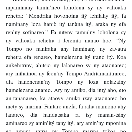
mpaminany tamin’ireo loholona sy ny vahoaka
rehetra: “Mendrika hovonoina itý lehilahy itý, fa
naminany loza hanjò itý tanàna itý, araka ny efa
ren’ny sofinareo.” Fa niteny tamin’ny loholona sy
ny vahoaka rehetra i Jeremia nanao hoe: “Ny
Tompo no naniraka ahy haminany ny zavatra
rehetra efa renareo, hamelezana itý trano itý. Koa
ankehitriny, ahitsio ny lalanareo sy ny ataonareo;
ary mihainoa ny feon’ny Tompo Andriamanitrareo,
dia hanenenan’ny Tompo ny loza nolazainy
hamelezana anareo. Ary ny amiko, dia intý aho, eto
an-tananareo, ka ataovy amiko izay ataonareo ho
mety sy marina. Fantaro anefa, fa raha mamono ahy
ianareo, dia handatsaka ra tsy manan-tsiny
aminareo sy amin’itý tany itý, ary amin’ny mponina
eo aminy, satria ny Tompo marina tokoa no