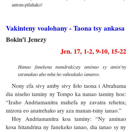
antom-pifaliako!
Vakinteny voalohany - Taona tsy ankasa
Bokin’i Jenezy
Jen. 17, 1-2, 9-10, 15-22
Hanao fanekena mandrakizay aminao sy amin’ny
taranakao aho mba ho vahoakako ianareo.
Nony efa sivy amby sivy folo taona i Abrahama
dia niseho taminy ny Tompo ka nanao taminy hoe:
“Izaho Andriamanitra mahefa ny zavatra rehetra;
mizora eo anatrehako ary aza manan-tsiny ianao.”
Hoy Andriamanitra koa taminy: “Ny aminao
kosa hitandrina ny fanekeko ianao, dia ianao sy ny