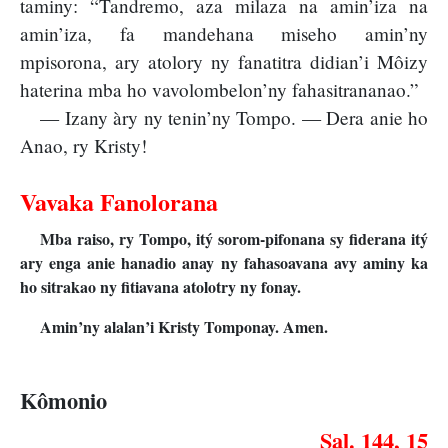
taminy: “Tandremo, aza milaza na amin’iza na
amin’iza, fa mandehana miseho amin’ny
mpisorona, ary atolory ny fanatitra didian’i Môizy
haterina mba ho vavolombelon’ny fahasitrananao.”
— Izany àry ny tenin’ny Tompo. — Dera anie ho
Anao, ry Kristy!
Vavaka Fanolorana
Mba raiso, ry Tompo, itý sorom-pifonana sy fiderana itý
ary enga anie hanadio anay ny fahasoavana avy aminy ka
ho sitrakao ny fitiavana atolotry ny fonay.
Amin’ny alalan’i Kristy Tomponay. Amen.
Kômonio
Sal. 144, 15