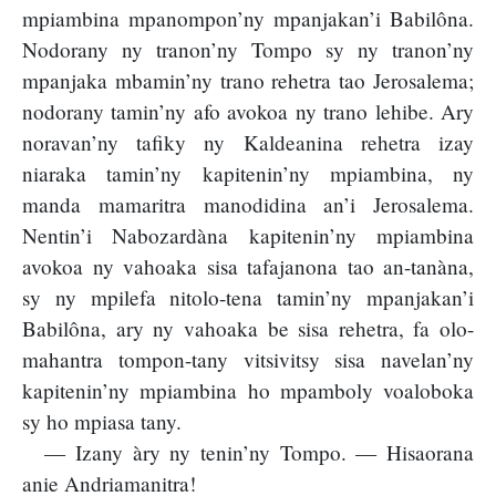
mpiambina mpanompon’ny mpanjakan’i Babilôna.
Nodorany ny tranon’ny Tompo sy ny tranon’ny
mpanjaka mbamin’ny trano rehetra tao Jerosalema;
nodorany tamin’ny afo avokoa ny trano lehibe. Ary
noravan’ny tafiky ny Kaldeanina rehetra izay
niaraka tamin’ny kapitenin’ny mpiambina, ny
manda mamaritra manodidina an’i Jerosalema.
Nentin’i Nabozardàna kapitenin’ny mpiambina
avokoa ny vahoaka sisa tafajanona tao an-tanàna,
sy ny mpilefa nitolo-tena tamin’ny mpanjakan’i
Babilôna, ary ny vahoaka be sisa rehetra, fa olo-
mahantra tompon-tany vitsivitsy sisa navelan’ny
kapitenin’ny mpiambina ho mpamboly voaloboka
sy ho mpiasa tany.
— Izany àry ny tenin’ny Tompo. — Hisaorana
anie Andriamanitra!