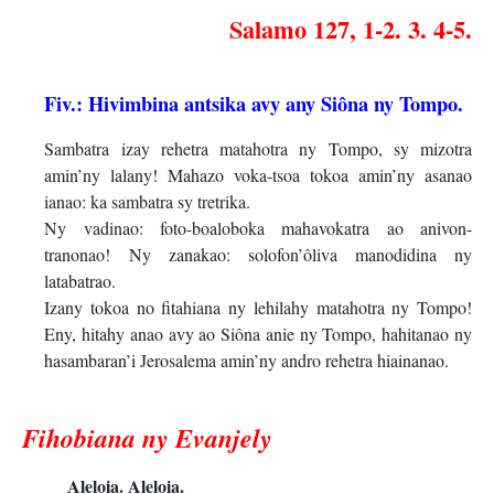
Salamo 127, 1-2. 3. 4-5.
Fiv.: Hivimbina antsika avy any Siôna ny Tompo.
Sambatra izay rehetra matahotra ny Tompo, sy mizotra
amin’ny lalany! Mahazo voka-tsoa tokoa amin’ny asanao
ianao: ka sambatra sy tretrika.
Ny vadinao: foto-boaloboka mahavokatra ao anivon-
tranonao! Ny zanakao: solofon’ôliva manodidina ny
latabatrao.
Izany tokoa no fitahiana ny lehilahy matahotra ny Tompo!
Eny, hitahy anao avy ao Siôna anie ny Tompo, hahitanao ny
hasambaran’i Jerosalema amin’ny andro rehetra hiainanao.
Fihobiana ny Evanjely
Aleloia. Aleloia.