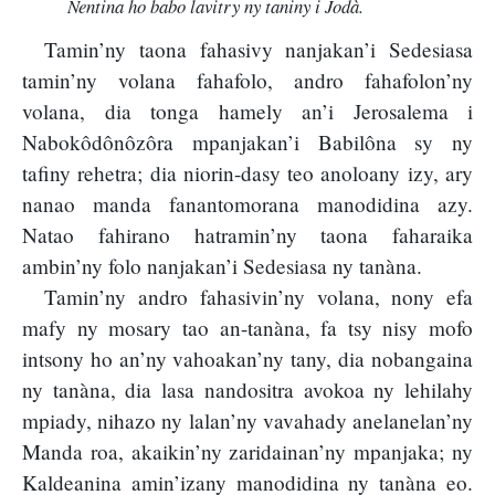
Nentina ho babo lavitry ny taniny i Jodà.
Tamin’ny taona fahasivy nanjakan’i Sedesiasa
tamin’ny volana fahafolo, andro fahafolon’ny
volana, dia tonga hamely an’i Jerosalema i
Nabokôdônôzôra mpanjakan’i Babilôna sy ny
tafiny rehetra; dia niorin-dasy teo anoloany izy, ary
nanao manda fanantomorana manodidina azy.
Natao fahirano hatramin’ny taona faharaika
ambin’ny folo nanjakan’i Sedesiasa ny tanàna.
Tamin’ny andro fahasivin’ny volana, nony efa
mafy ny mosary tao an-tanàna, fa tsy nisy mofo
intsony ho an’ny vahoakan’ny tany, dia nobangaina
ny tanàna, dia lasa nandositra avokoa ny lehilahy
mpiady, nihazo ny lalan’ny vavahady anelanelan’ny
Manda roa, akaikin’ny zaridainan’ny mpanjaka; ny
Kaldeanina amin’izany manodidina ny tanàna eo.