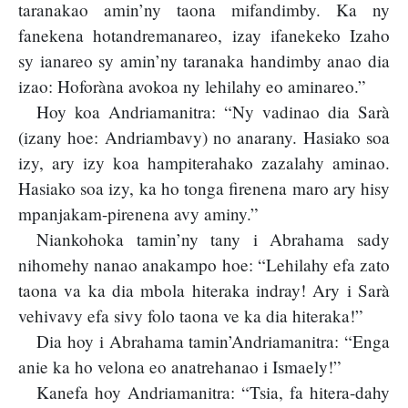
taranakao amin’ny taona mifandimby. Ka ny
fanekena hotandremanareo, izay ifanekeko Izaho
sy ianareo sy amin’ny taranaka handimby anao dia
izao: Hoforàna avokoa ny lehilahy eo aminareo.”
Hoy koa Andriamanitra: “Ny vadinao dia Sarà
(izany hoe: Andriambavy) no anarany. Hasiako soa
izy, ary izy koa hampiterahako zazalahy aminao.
Hasiako soa izy, ka ho tonga firenena maro ary hisy
mpanjakam-pirenena avy aminy.”
Niankohoka tamin’ny tany i Abrahama sady
nihomehy nanao anakampo hoe: “Lehilahy efa zato
taona va ka dia mbola hiteraka indray! Ary i Sarà
vehivavy efa sivy folo taona ve ka dia hiteraka!”
Dia hoy i Abrahama tamin’Andriamanitra: “Enga
anie ka ho velona eo anatrehanao i Ismaely!”
Kanefa hoy Andriamanitra: “Tsia, fa hitera-dahy