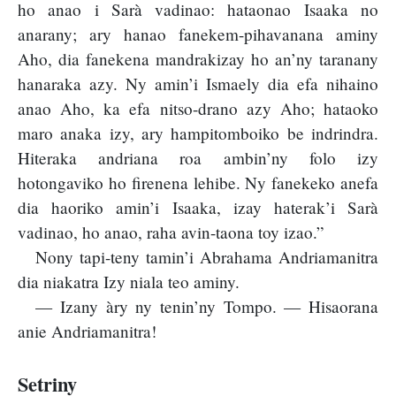
ho anao i Sarà vadinao: hataonao Isaaka no
anarany; ary hanao fanekem-pihavanana aminy
Aho, dia fanekena mandrakizay ho an’ny taranany
hanaraka azy. Ny amin’i Ismaely dia efa nihaino
anao Aho, ka efa nitso-drano azy Aho; hataoko
maro anaka izy, ary hampitomboiko be indrindra.
Hiteraka andriana roa ambin’ny folo izy
hotongaviko ho firenena lehibe. Ny fanekeko anefa
dia haoriko amin’i Isaaka, izay haterak’i Sarà
vadinao, ho anao, raha avin-taona toy izao.”
Nony tapi-teny tamin’i Abrahama Andriamanitra
dia niakatra Izy niala teo aminy.
— Izany àry ny tenin’ny Tompo. — Hisaorana
anie Andriamanitra!
Setriny