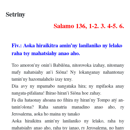
Setriny
Salamo 136, 1-2. 3. 4-5. 6.
Fiv.: Aoka hiraikitra amin’ny lanilaniko ny lelako
raha tsy mahatsiahy anao aho.
Teo amoron’ny onin’i Babilôna, nitorovoka izahay, nitomany
mafy nahatsiahy an’i Siôna! Ny lokanganay nahantonay
tamin’ny hazomalahelo izay teny.
Dia avy ny mpamabo nangataka hira; ny mpifaoka anay
nangata-pifaliana! Ihirao hiran’i Siôna hoe zahay.
Fa dia hataonay ahoana no fihira ny hiran’ny Tompo atý an-
tanin’olona? Raha sanatria manadino anao aho, ry
Jerosalema, aoka ho maina ny tanako
Aoka hiraikitra amin’ny lanilaniko ny lelako, raha tsy
mahatsiahy anao aho, raha tsy ianao, ry Jerosalema, no hany