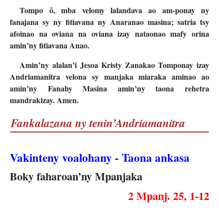
Tompo ô, mba velomy lalandava ao am-ponay ny
fanajana sy ny fitiavana ny Anaranao masina; satria tsy
afoinao na oviana na oviana izay nataonao mafy orina
amin’ny fitiavana Anao.
Amin’ny alalan’i Jesoa Kristy Zanakao Tomponay izay
Andriamanitra velona sy manjaka miaraka aminao ao
amin’ny Fanahy Masina amin’ny taona rehetra
mandrakizay. Amen.
Fankalazana ny tenin’Andriamanitra
Vakinteny voalohany - Taona ankasa
Boky faharoan’ny Mpanjaka
2 Mpanj. 25, 1-12