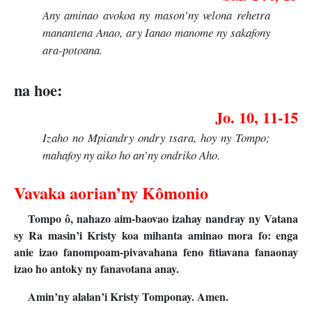
Any aminao avokoa ny mason’ny velona rehetra
manantena Anao, ary Ianao manome ny sakafony
ara-potoana.
na hoe:
Jo. 10, 11-15
Izaho no Mpiandry ondry tsara, hoy ny Tompo;
mahafoy ny aiko ho an’ny ondriko Aho.
Vavaka aorian’ny Kômonio
Tompo ô, nahazo aim-baovao izahay nandray ny Vatana
sy Ra masin’i Kristy koa mihanta aminao mora fo: enga
anie izao fanompoam-pivavahana feno fitiavana fanaonay
izao ho antoky ny fanavotana anay.
Amin’ny alalan’i Kristy Tomponay. Amen.