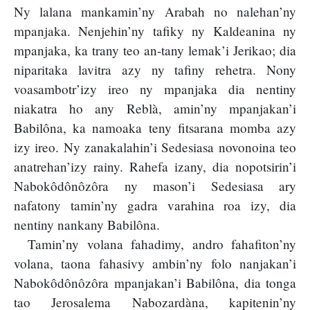
Ny lalana mankamin’ny Arabah no nalehan’ny
mpanjaka. Nenjehin’ny tafiky ny Kaldeanina ny
mpanjaka, ka trany teo an-tany lemak’i Jerikao; dia
niparitaka lavitra azy ny tafiny rehetra. Nony
voasambotr’izy ireo ny mpanjaka dia nentiny
niakatra ho any Reblà, amin’ny mpanjakan’i
Babilôna, ka namoaka teny fitsarana momba azy
izy ireo. Ny zanakalahin’i Sedesiasa novonoina teo
anatrehan’izy rainy. Rahefa izany, dia nopotsirin’i
Nabokôdônôzôra ny mason’i Sedesiasa ary
nafatony tamin’ny gadra varahina roa izy, dia
nentiny nankany Babilôna.
Tamin’ny volana fahadimy, andro fahafiton’ny
volana, taona fahasivy ambin’ny folo nanjakan’i
Nabokôdônôzôra mpanjakan’i Babilôna, dia tonga
tao Jerosalema Nabozardàna, kapitenin’ny