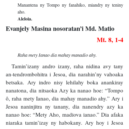
Manantena ny Tompo ny fanahiko, miandry ny teniny
aho.
Aleloia.
Evanjely Masina nosoratan’i Md. Matio
Mt. 8, 1-4
Raha mety Ianao dia mahay manadio ahy.
Tamin’izany andro izany, raha nidina avy tany
an-tendrombohitra i Jesoa, dia narahin’ny vahoaka
betsaka. Ary indro nisy lehilahy boka anankiray
nanatona, dia nitsaoka Azy ka nanao hoe: “Tompo
ô, raha mety Ianao, dia mahay manadio ahy.” Ary i
Jesoa naninjitra ny tanany, dia nanendry azy ka
nanao hoe: “Mety Aho, madiova ianao.” Dia afaka
niaraka tamin’izay ny habokany. Ary hoy i Jesoa