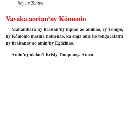
hoy ny Tompo.
Vavaka aorian’ny Kômonio
Manambara ny firaisan’ny mpino ao aminao, ry Tompo,
ny Kômonio masina nomenao, ka enga anie ho tonga lafatra
ny firaisanay ao amin’ny Eglizinao.
Amin’ny alalan’i Kristy Tomponay. Amen.