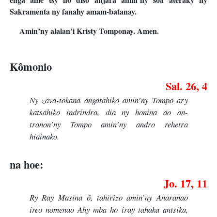
Sakramenta ny fanahy amam-batanay.
Amin’ny alalan’i Kristy Tomponay. Amen.
Kômonio
Sal. 26, 4
Ny zava-tokana angatahiko amin’ny Tompo ary
katsahiko indrindra, dia ny honina ao an-
tranon’ny Tompo amin’ny andro rehetra
hiainako.
na hoe:
Jo. 17, 11
Ry Ray Masina ô, tahirizo amin’ny Anaranao
ireo nomenao Ahy mba ho iray tahaka antsika,