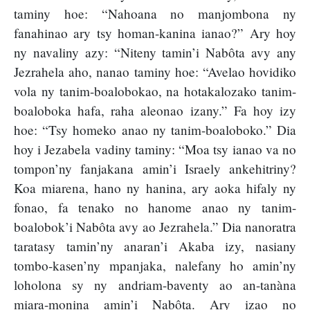
taminy hoe: “Nahoana no manjombona ny
fanahinao ary tsy homan-kanina ianao?” Ary hoy
ny navaliny azy: “Niteny tamin’i Nabôta avy any
Jezrahela aho, nanao taminy hoe: “Avelao hovidiko
vola ny tanim-boalobokao, na hotakalozako tanim-
boaloboka hafa, raha aleonao izany.” Fa hoy izy
hoe: “Tsy homeko anao ny tanim-boaloboko.” Dia
hoy i Jezabela vadiny taminy: “Moa tsy ianao va no
tompon’ny fanjakana amin’i Israely ankehitriny?
Koa miarena, hano ny hanina, ary aoka hifaly ny
fonao, fa tenako no hanome anao ny tanim-
boalobok’i Nabôta avy ao Jezrahela.” Dia nanoratra
taratasy tamin’ny anaran’i Akaba izy, nasiany
tombo-kasen’ny mpanjaka, nalefany ho amin’ny
loholona sy ny andriam-baventy ao an-tanàna
miara-monina amin’i Nabôta. Ary izao no