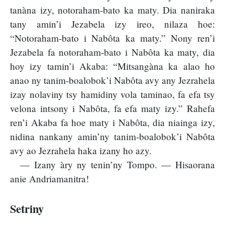
tanàna izy, notoraham-bato ka maty. Dia naniraka
tany amin’i Jezabela izy ireo, nilaza hoe:
“Notoraham-bato i Nabôta ka maty.” Nony ren’i
Jezabela fa notoraham-bato i Nabôta ka maty, dia
hoy izy tamin’i Akaba: “Mitsangàna ka alao ho
anao ny tanim-boalobok’i Nabôta avy any Jezrahela
izay nolaviny tsy hamidiny vola taminao, fa efa tsy
velona intsony i Nabôta, fa efa maty izy.” Rahefa
ren’i Akaba fa hoe maty i Nabôta, dia niainga izy,
nidina nankany amin’ny tanim-boalobok’i Nabôta
avy ao Jezrahela haka izany ho azy.
— Izany àry ny tenin’ny Tompo. — Hisaorana
anie Andriamanitra!
Setriny