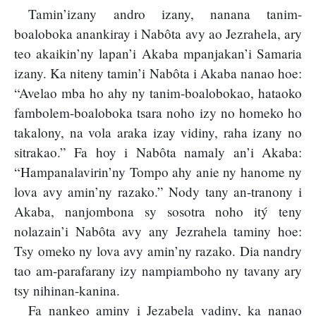
Tamin’izany andro izany, nanana tanim-
boaloboka anankiray i Nabôta avy ao Jezrahela, ary
teo akaikin’ny lapan’i Akaba mpanjakan’i Samaria
izany. Ka niteny tamin’i Nabôta i Akaba nanao hoe:
“Avelao mba ho ahy ny tanim-boalobokao, hataoko
fambolem-boaloboka tsara noho izy no homeko ho
takalony, na vola araka izay vidiny, raha izany no
sitrakao.” Fa hoy i Nabôta namaly an’i Akaba:
“Hampanalavirin’ny Tompo ahy anie ny hanome ny
lova avy amin’ny razako.” Nody tany an-tranony i
Akaba, nanjombona sy sosotra noho itý teny
nolazain’i Nabôta avy any Jezrahela taminy hoe:
Tsy omeko ny lova avy amin’ny razako. Dia nandry
tao am-parafarany izy nampiamboho ny tavany ary
tsy nihinan-kanina.
Fa nankeo aminy i Jezabela vadiny, ka nanao