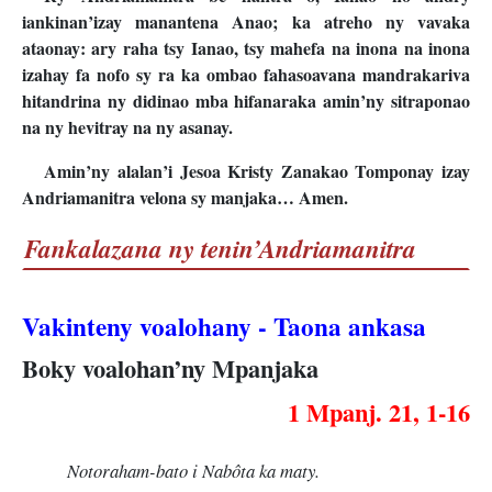
iankinan’izay manantena Anao; ka atreho ny vavaka
ataonay: ary raha tsy Ianao, tsy mahefa na inona na inona
izahay fa nofo sy ra ka ombao fahasoavana mandrakariva
hitandrina ny didinao mba hifanaraka amin’ny sitraponao
na ny hevitray na ny asanay.
Amin’ny alalan’i Jesoa Kristy Zanakao Tomponay izay
Andriamanitra velona sy manjaka… Amen.
Fankalazana ny tenin’Andriamanitra
Vakinteny voalohany - Taona ankasa
Boky voalohan’ny Mpanjaka
1 Mpanj. 21, 1-16
Notoraham-bato i Nabôta ka maty.