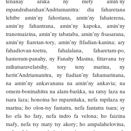
tenanay araka ny mety amin’ny
mpandraharahan’Andriamanitra: dia faharetana
lehibe amin’ny fahoriana, amin’ny fahaterena,
amin’ny fahantrana, amin’ny kapoka, amin’ny
tranomaizina, amin’ny tabataba, amin’ny fisasarana,
amin’ny fiaretan-tory, amin’ny fifadian-kanina; ary
fahadiovan-toetra, fahalalana, faharetam-po,
hamoram-panahy, ny Fanahy Masina, fitiavana tsy
mihatsaravelatsihy, tory teny marina, ny
herin’Andriamanitra, ny fiadian’ny fahamarinana,
na amin’ny ankavanana na amin’ny ankavia; na
omem-boninahitra na alam-baràka, na ratsy laza na
tsara laza; honoina ho mpamitaka, nefa mpilaza ny
marina; ho olon-tsy fantatra, nefa fantatra tsara; sy
ho efa ho faty, nefa indro fa velona; ho faizina
mafy, nefa tsy maty tsy akory; ho ampalahelovina,