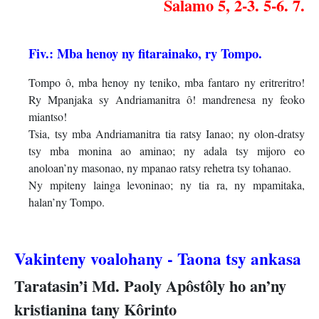
Salamo 5, 2-3. 5-6. 7.
Fiv.: Mba henoy ny fitarainako, ry Tompo.
Tompo ô, mba henoy ny teniko, mba fantaro ny eritreritro!
Ry Mpanjaka sy Andriamanitra ô! mandrenesa ny feoko
miantso!
Tsia, tsy mba Andriamanitra tia ratsy Ianao; ny olon-dratsy
tsy mba monina ao aminao; ny adala tsy mijoro eo
anoloan’ny masonao, ny mpanao ratsy rehetra tsy tohanao.
Ny mpiteny lainga levoninao; ny tia ra, ny mpamitaka,
halan’ny Tompo.
Vakinteny voalohany - Taona tsy ankasa
Taratasin’i Md. Paoly Apôstôly ho an’ny
kristianina tany Kôrinto