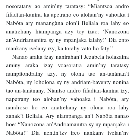
nosoratany ao amin’ny taratasy: “Miantsoa andro
fifadian-kanina ka apetraho eo alohan’ny vahoaka i
Nabôta ary manangàna olon’i Beliala roa lahy eo
anatrehany hiampanga azy toy izao: ‘Nanozona
an’Andriamanitra sy ny mpanjaka ialahy!’ Dia ento
mankany ivelany izy, ka torahy vato ho faty.”
Nanao araka izay nanirahan’i Jezabela holazaina
aminy araka izay voasoratra amin’ny taratasy
nampitondrainy azy, ny olona tao an-tanànan’i
Nabôta, ny loholona sy ny andriam-baventy nonina
tao an-tanànany. Niantso andro fifadian-kanina izy,
napetrany teo alohan’ny vahoaka i Nabôta, ary
nandroso ho eo anatrehany ny olona roa lahy
zanak’i Beliala. Ary niampanga an’i Nabôta nanao
hoe: “Nanozona an’Andriamanitra sy ny mpanjaka i
Nabôta!” Dia nentin’izy ireo nankany ivelan’ny