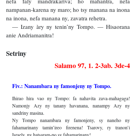
nefa faly mandrakariva; ho mahantra, nefa
nampanan-karena ny maro; ho tsy manana na inona
na inona, nefa manana ny, zavatra rehetra.
— Izany àry ny tenin’ny Tompo. — Hisaorana
anie Andriamanitra!
Setriny
Salamo 97, 1. 2-3ab. 3de-4
Fiv.: Nanambara ny famonjeny ny Tompo.
Ihirao hira vao ny Tompo: fa nahavita zava-mahagaga!
Namonjy Azy ny tanany havanana, nanampy Azy ny
sandriny masina.
Ny Tompo nanambara ny famonjeny, sy naneho ny
fahamarinany tamin’ireo firenena! Tsarovy, ry tranon’i
Israely, ny hatsaram-po sy fahamarinany!