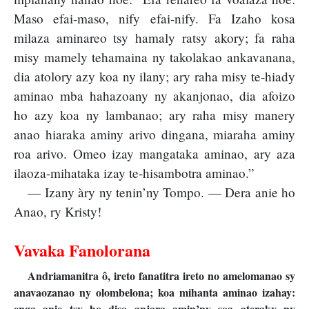
Maso efai-maso, nify efai-nify. Fa Izaho kosa
milaza aminareo tsy hamaly ratsy akory; fa raha
misy mamely tehamaina ny takolakao ankavanana,
dia atolory azy koa ny ilany; ary raha misy te-hiady
aminao mba hahazoany ny akanjonao, dia afoizo
ho azy koa ny lambanao; ary raha misy manery
anao hiaraka aminy arivo dingana, miaraha aminy
roa arivo. Omeo izay mangataka aminao, ary aza
ilaoza-mihataka izay te-hisambotra aminao.”
— Izany àry ny tenin’ny Tompo. — Dera anie ho
Anao, ry Kristy!
Vavaka Fanolorana
Andriamanitra ô, ireto fanatitra ireto no amelomanao sy
anavaozanao ny olombelona; koa mihanta aminao izahay:
enga anie tsy ho diso anjara amin’ny soa ateraky ny