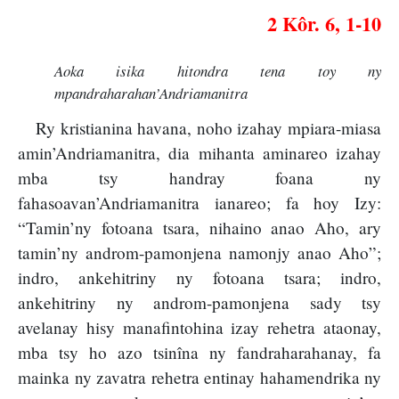
2 Kôr. 6, 1-10
Aoka isika hitondra tena toy ny
mpandraharahan’Andriamanitra
Ry kristianina havana, noho izahay mpiara-miasa
amin’Andriamanitra, dia mihanta aminareo izahay
mba tsy handray foana ny
fahasoavan’Andriamanitra ianareo; fa hoy Izy:
“Tamin’ny fotoana tsara, nihaino anao Aho, ary
tamin’ny androm-pamonjena namonjy anao Aho”;
indro, ankehitriny ny fotoana tsara; indro,
ankehitriny ny androm-pamonjena sady tsy
avelanay hisy manafintohina izay rehetra ataonay,
mba tsy ho azo tsinîna ny fandraharahanay, fa
mainka ny zavatra rehetra entinay hahamendrika ny