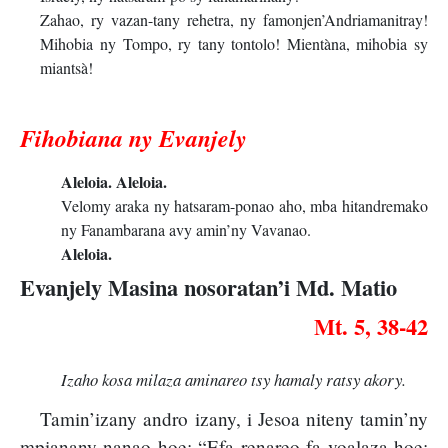
Zahao, ry vazan-tany rehetra, ny famonjen’Andriamanitray!
Mihobia ny Tompo, ry tany tontolo! Mientàna, mihobia sy
miantsà!
Fihobiana ny Evanjely
Aleloia. Aleloia.
Velomy araka ny hatsaram-ponao aho, mba hitandremako
ny Fanambarana avy amin’ny Vavanao.
Aleloia.
Evanjely Masina nosoratan’i Md. Matio
Mt. 5, 38-42
Izaho kosa milaza aminareo tsy hamaly ratsy akory.
Tamin’izany andro izany, i Jesoa niteny tamin’ny
mpianany nanao hoe: “Efa renareo fa voalaza hoe: