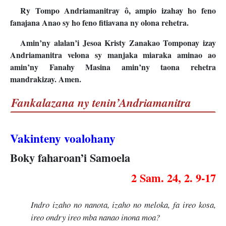
Ry Tompo Andriamanitray ô, ampio izahay ho feno
fanajana Anao sy ho feno fitiavana ny olona rehetra.
Amin’ny alalan’i Jesoa Kristy Zanakao Tomponay izay
Andriamanitra velona sy manjaka miaraka aminao ao
amin’ny Fanahy Masina amin’ny taona rehetra
mandrakizay. Amen.
Fankalazana ny tenin’Andriamanitra
Vakinteny voalohany
Boky faharoan’i Samoela
2 Sam. 24, 2. 9-17
Indro izaho no nanota, izaho no meloka, fa ireo kosa,
ireo ondry ireo mba nanao inona moa?