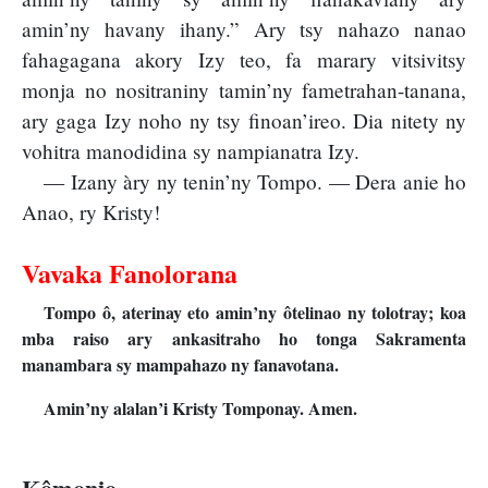
amin’ny havany ihany.” Ary tsy nahazo nanao
fahagagana akory Izy teo, fa marary vitsivitsy
monja no nositraniny tamin’ny fametrahan-tanana,
ary gaga Izy noho ny tsy finoan’ireo. Dia nitety ny
vohitra manodidina sy nampianatra Izy.
— Izany àry ny tenin’ny Tompo. — Dera anie ho
Anao, ry Kristy!
Vavaka Fanolorana
Tompo ô, aterinay eto amin’ny ôtelinao ny tolotray; koa
mba raiso ary ankasitraho ho tonga Sakramenta
manambara sy mampahazo ny fanavotana.
Amin’ny alalan’i Kristy Tomponay. Amen.