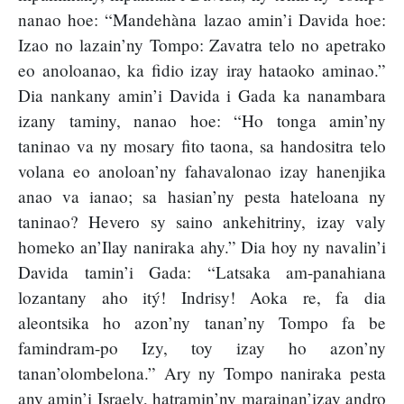
nanao hoe: “Mandehàna lazao amin’i Davida hoe:
Izao no lazain’ny Tompo: Zavatra telo no apetrako
eo anoloanao, ka fidio izay iray hataoko aminao.”
Dia nankany amin’i Davida i Gada ka nanambara
izany taminy, nanao hoe: “Ho tonga amin’ny
taninao va ny mosary fito taona, sa handositra telo
volana eo anoloan’ny fahavalonao izay hanenjika
anao va ianao; sa hasian’ny pesta hateloana ny
taninao? Hevero sy saino ankehitriny, izay valy
homeko an’Ilay naniraka ahy.” Dia hoy ny navalin’i
Davida tamin’i Gada: “Latsaka am-panahiana
lozantany aho itý! Indrisy! Aoka re, fa dia
aleontsika ho azon’ny tanan’ny Tompo fa be
famindram-po Izy, toy izay ho azon’ny
tanan’olombelona.” Ary ny Tompo naniraka pesta
any amin’i Israely, hatramin’ny marainan’izay andro