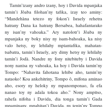
Tamin’izany andro izany, hoy i Davida mpanjaka
tamin’i Jôaba filohan’ny tafika, izay teo aminy:
“Mandehàna tetezo ny fokon’i Israely rehetra
hatrany Dana ka hatrany Bersabea, hahafantarako
ny isan’ny vahoaka.” Ary natolotr’i Jôaba ny
mpanjaka ny boky nisy ny isam-bahoaka, ka nisy
valo hetsy, ny lehilahy mpiantafika, mahatan-
tsabatra, tamin’i Israely, ary dimy hetsy ny lehilahy
tamin’i Jodà. Nandre ny fony nitebiteby i Davida
nony nanisa ny vahoaka, ka hoy i Davida tamin’ny
Tompo: “Nahavita fahotana lehibe aho, tamin’ny
nataoko! Koa ankehitriny, Tompo ô, mifona aminao
aho, esory ny heloky ny mpanomponao, fa efa
nanao toy ny adala tokoa aho.” Nony ampitso,
rahefa nifoha i Davida, dia tonga tamin’i Gada
mpaminany, mpahitan’i Davida, ny tenin’ny Tompo