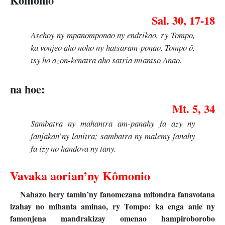
Kômonio
Sal. 30, 17-18
Asehoy ny mpanomponao ny endrikao, ry Tompo,
ka vonjeo aho noho ny hatsaram-ponao. Tompo ô,
tsy ho azon-kenatra aho satria miantso Anao.
na hoe:
Mt. 5, 34
Sambatra ny mahantra am-panahy fa azy ny
fanjakan’ny lanitra; sambatra ny malemy fanahy
fa izy no handova ny tany.
Vavaka aorian’ny Kômonio
Nahazo hery tamin’ny fanomezana mitondra fanavotana
izahay no mihanta aminao, ry Tompo: ka enga anie ny
famonjena mandrakizay omenao hampiroborobo