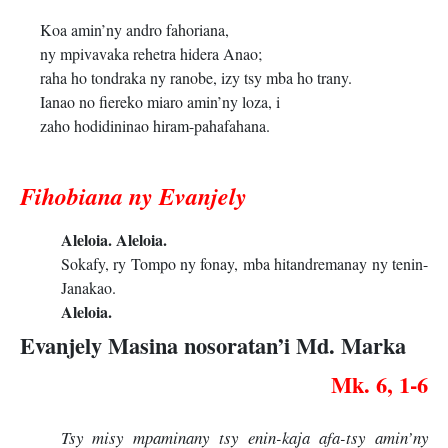
Koa amin’ny andro fahoriana,
ny mpivavaka rehetra hidera Anao;
raha ho tondraka ny ranobe, izy tsy mba ho trany.
Ianao no fiereko miaro amin’ny loza, i
zaho hodidininao hiram-pahafahana.
Fihobiana ny Evanjely
Aleloia. Aleloia.
Sokafy, ry Tompo ny fonay, mba hitandremanay ny tenin-
Janakao.
Aleloia.
Evanjely Masina nosoratan’i Md. Marka
Mk. 6, 1-6
Tsy misy mpaminany tsy enin-kaja afa-tsy amin’ny