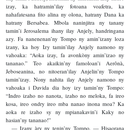
izay, ka hatramin’ilay fotoana voafetra, ka
nahafatesana fito alina ny olona, hatrany Dana ka
hatrany Bersabea. Mbola naninjitra ny tanany
tamin’i Jerosalema ihany ilay Anjely, handringana
azy. Fa nanenenan’ny Tompo ny amin’izany loza
izany, ka hoy Izy tamin’ilay Anjely namono ny
vahoaka: “Aoka izay, fa avonkòny amin’izao ny
tananao.” Teo akaikin’ny famoloan’i Aerônà,
Jeboseanina, no nitoeran’ilay Anjelin’ny Tompo
tamin’izay. Nony nahita ilay Anjely namono ny
vahoaka i Davida dia hoy izy tamin’ny Tompo:
“Indro izaho no nanota, izaho no meloka, fa ireo
kosa, ireo ondry ireo mba nanao inona moa? Ka
aoka re izaho sy ny mpianakavin’i Kaky no
hasian’ny tananao!”
— Izany àry ny tenin’ny Tompo. — Hisaorana