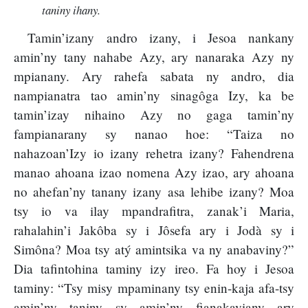
taniny ihany.
Tamin’izany andro izany, i Jesoa nankany
amin’ny tany nahabe Azy, ary nanaraka Azy ny
mpianany. Ary rahefa sabata ny andro, dia
nampianatra tao amin’ny sinagôga Izy, ka be
tamin’izay nihaino Azy no gaga tamin’ny
fampianarany sy nanao hoe: “Taiza no
nahazoan’Izy io izany rehetra izany? Fahendrena
manao ahoana izao nomena Azy izao, ary ahoana
no ahefan’ny tanany izany asa lehibe izany? Moa
tsy io va ilay mpandrafitra, zanak’i Maria,
rahalahin’i Jakôba sy i Jôsefa ary i Jodà sy i
Simôna? Moa tsy atý amintsika va ny anabaviny?”
Dia tafintohina taminy izy ireo. Fa hoy i Jesoa
taminy: “Tsy misy mpaminany tsy enin-kaja afa-tsy
amin’ny taniny sy amin’ny fianakaviany ary