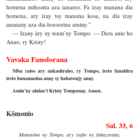
homena mihoatra aza ianareo. Fa izay manana dia
homena, ary izay tsy manana kosa, na dia izay
ananany aza dia hoesorina aminy.”
— Izany àry ny tenin’ny Tompo. — Dera anie ho
Anao, ry Kristy!
Vavaka Fanolorana
Mba raiso ary ankasitraho, ry Tompo, ireto fanatitra
ireto hanamasina anay sy hahavonjy anay.
Amin’ny alalan’i Kristy Tomponay. Amen.
Kômonio
Sal. 33, 6
Manatòna ny Tompo, ary itafio ny fahazavany,