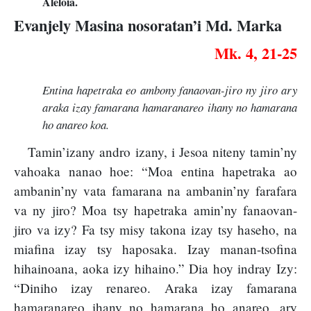
Aleloia.
Evanjely Masina nosoratan’i Md. Marka
Mk. 4, 21-25
Entina hapetraka eo ambony fanaovan-jiro ny jiro ary
araka izay famarana hamaranareo ihany no hamarana
ho anareo koa.
Tamin’izany andro izany, i Jesoa niteny tamin’ny
vahoaka nanao hoe: “Moa entina hapetraka ao
ambanin’ny vata famarana na ambanin’ny farafara
va ny jiro? Moa tsy hapetraka amin’ny fanaovan-
jiro va izy? Fa tsy misy takona izay tsy haseho, na
miafina izay tsy haposaka. Izay manan-tsofina
hihainoana, aoka izy hihaino.” Dia hoy indray Izy:
“Diniho izay renareo. Araka izay famarana
hamaranareo ihany no hamarana ho anareo, ary