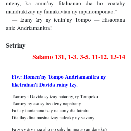
niteny, ka amin’ny fitahianao dia ho voatahy
mandrakizay ny fianakavian’ny mpanomponao.”
— Izany àry ny tenin’ny Tompo — Hisaorana
anie Andriamanitra!
Setriny
Salamo 131, 1-3. 3-5. 11-12. 13-14
Fiv.: Homen’ny Tompo Andriamanitra ny
fiketrahan’i Davida rainy Izy.
Tsarovy i Davida sy izay nataony, ry Tompoko.
Tsarovy ny asa sy ireo teny napetrany.
Fa ilay fianianana izay nataony dia fatratra.
Dia ilay dina masina izay naloaky ny vavany.
Fa zovy àry moa aho no sahy honina ao an-dapako?