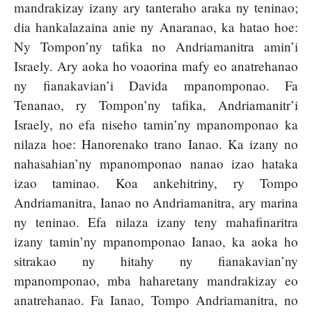
mandrakizay izany ary tanteraho araka ny teninao;
dia hankalazaina anie ny Anaranao, ka hatao hoe:
Ny Tompon’ny tafika no Andriamanitra amin’i
Israely. Ary aoka ho voaorina mafy eo anatrehanao
ny fianakavian’i Davida mpanomponao. Fa
Tenanao, ry Tompon’ny tafika, Andriamanitr’i
Israely, no efa niseho tamin’ny mpanomponao ka
nilaza hoe: Hanorenako trano Ianao. Ka izany no
nahasahian’ny mpanomponao nanao izao hataka
izao taminao. Koa ankehitriny, ry Tompo
Andriamanitra, Ianao no Andriamanitra, ary marina
ny teninao. Efa nilaza izany teny mahafinaritra
izany tamin’ny mpanomponao Ianao, ka aoka ho
sitrakao ny hitahy ny fianakavian’ny
mpanomponao, mba haharetany mandrakizay eo
anatrehanao. Fa Ianao, Tompo Andriamanitra, no