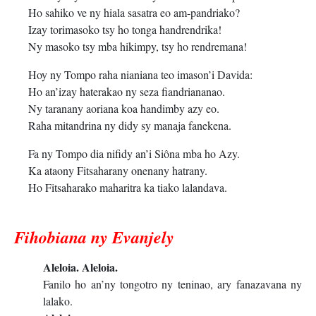
Ho sahiko ve ny hiala sasatra eo am-pandriako?
Izay torimasoko tsy ho tonga handrendrika!
Ny masoko tsy mba hikimpy, tsy ho rendremana!
Hoy ny Tompo raha nianiana teo imason’i Davida:
Ho an’izay haterakao ny seza fiandriananao.
Ny taranany aoriana koa handimby azy eo.
Raha mitandrina ny didy sy manaja fanekena.
Fa ny Tompo dia nifidy an’i Siôna mba ho Azy.
Ka ataony Fitsaharany onenany hatrany.
Ho Fitsaharako maharitra ka tiako lalandava.
Fihobiana ny Evanjely
Aleloia. Aleloia.
Fanilo ho an’ny tongotro ny teninao, ary fanazavana ny
lalako.