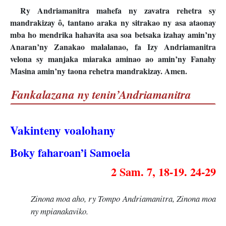
Ry Andriamanitra mahefa ny zavatra rehetra sy
mandrakizay ô, tantano araka ny sitrakao ny asa ataonay
mba ho mendrika hahavita asa soa betsaka izahay amin’ny
Anaran’ny Zanakao malalanao, fa Izy Andriamanitra
velona sy manjaka miaraka aminao ao amin’ny Fanahy
Masina amin’ny taona rehetra mandrakizay. Amen.
Fankalazana ny tenin’Andriamanitra
Vakinteny voalohany
Boky faharoan’i Samoela
2 Sam. 7, 18-19. 24-29
Zinona moa aho, ry Tompo Andriamanitra, Zinona moa
ny mpianakaviko.