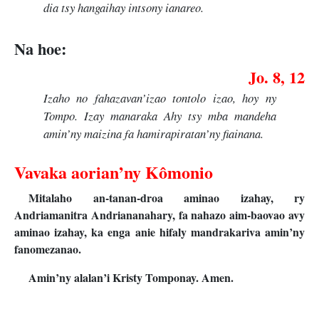
dia tsy hangaihay intsony ianareo.
Na hoe:
Jo. 8, 12
Izaho no fahazavan’izao tontolo izao, hoy ny
Tompo. Izay manaraka Ahy tsy mba mandeha
amin’ny maizina fa hamirapiratan’ny fiainana.
Vavaka aorian’ny Kômonio
Mitalaho an-tanan-droa aminao izahay, ry
Andriamanitra Andriananahary, fa nahazo aim-baovao avy
aminao izahay, ka enga anie hifaly mandrakariva amin’ny
fanomezanao.
Amin’ny alalan’i Kristy Tomponay. Amen.