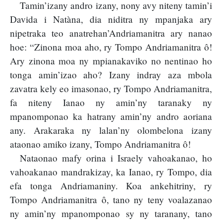
Tamin’izany andro izany, nony avy niteny tamin’i
Davida i Natàna, dia niditra ny mpanjaka ary
nipetraka teo anatrehan’Andriamanitra ary nanao
hoe: “Zinona moa aho, ry Tompo Andriamanitra ô!
Ary zinona moa ny mpianakaviko no nentinao ho
tonga amin’izao aho? Izany indray aza mbola
zavatra kely eo imasonao, ry Tompo Andriamanitra,
fa niteny Ianao ny amin’ny taranaky ny
mpanomponao ka hatrany amin’ny andro aoriana
any. Arakaraka ny lalan’ny olombelona izany
ataonao amiko izany, Tompo Andriamanitra ô!
Nataonao mafy orina i Israely vahoakanao, ho
vahoakanao mandrakizay, ka Ianao, ry Tompo, dia
efa tonga Andriamaniny. Koa ankehitriny, ry
Tompo Andriamanitra ô, tano ny teny voalazanao
ny amin’ny mpanomponao sy ny taranany, tano