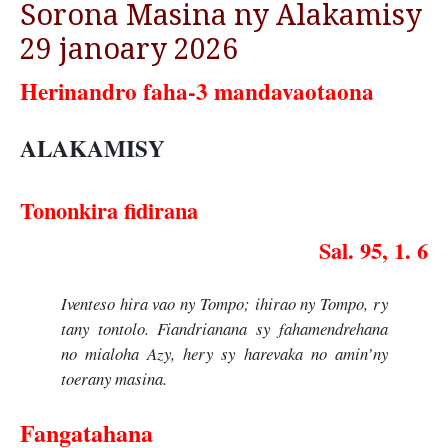
Sorona Masina ny Alakamisy
29 janoary 2026
Herinandro faha-3 mandavaotaona
ALAKAMISY
Tononkira fidirana
Sal. 95, 1. 6
Iventeso hira vao ny Tompo; ihirao ny Tompo, ry
tany tontolo. Fiandrianana sy fahamendrehana
no mialoha Azy, hery sy harevaka no amin’ny
toerany masina.
Fangatahana