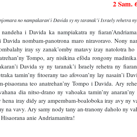
2 Sam. 6
njomara no nampakaran’i Davida sy ny taranak’i Israely rehetra ny f
 nandeha i Davida ka nampiakatra ny fiaran’Andriama
i Davida nombam-panotrona maro niravoravo. Nony na
ombalahy iray sy zanak’omby matavy izay natolotra ho s
anatrehan’ny Tompo, ary nisikina efôda rongony madinik
karan’i Davida sy ny taranak’i Israely rehetra ny fiar
etraka tamin’ny fitoerany tao afovoan’ny lay nasain’i Da
m-pisaorana teo anatrehan’ny Tompo i Davida. Ary rehefa
vahana dia nitso-drano ny vahoaka tamin’ny anaran’ny
 hena iray didy ary ampembam-boaloboka iray avy ny va
ahy na vavy. Ary samy nody tany an-tranony daholo ny va
Hisaorana anie Andriamanitra!