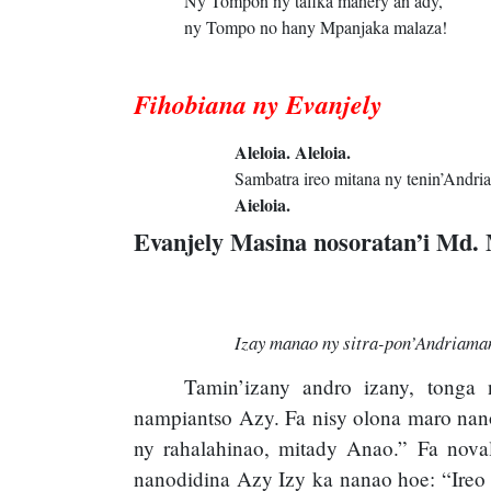
Ny Tompon’ny tafika mahery an’ady,
ny Tompo no hany Mpanjaka malaza!
Fihobiana ny Evanjely
Aleloia. Aleloia.
Sambatra ireo mitana ny tenin’Andria
Aieloia.
Evanjely Masina nosoratan’i Md.
Izay manao ny sitra-pon’Andriaman
Tamin’izany andro izany, tonga n
nampiantso Azy. Fa nisy olona maro nano
ny rahalahinao, mitady Anao.” Fa noval
nanodidina Azy Izy ka nanao hoe: “Ireo n