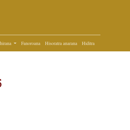
ihirana
Fanoroana
Hisoratra anarana
Hiditra
6