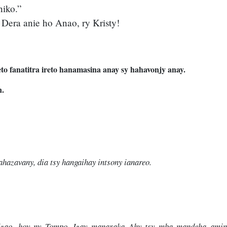
niko.”
Dera anie ho Anao, ry Kristy!
to fanatitra ireto hanamasina anay sy hahavonjy anay.
n.
ahazavany, dia tsy hangaihay intsony ianareo.
 izao, hoy ny Tompo. Izay manaraka Ahy tsy mba mandeha amin