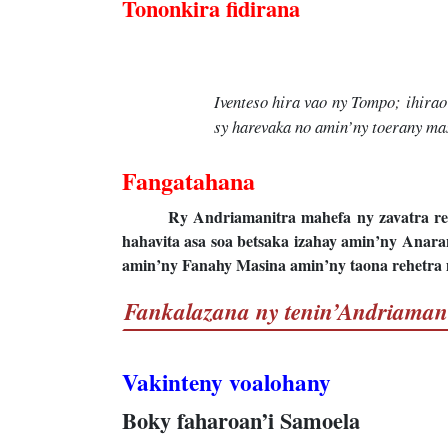
Tononkira fidirana
Iventeso hira vao ny Tompo; ihira
sy harevaka no amin’ny toerany ma
Fangatahana
Ry Andriamanitra mahefa ny zavatra re
hahavita asa soa betsaka izahay amin’ny Anar
amin’ny Fanahy Masina amin’ny taona rehetra
Fankalazana ny tenin’Andriaman
Vakinteny voalohany
Boky faharoan’i Samoela