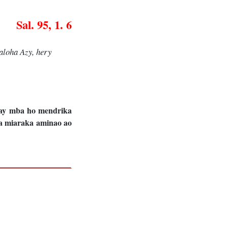
Sal. 95, 1. 6
aloha Azy, hery
onay mba ho mendrika
ka miaraka aminao ao