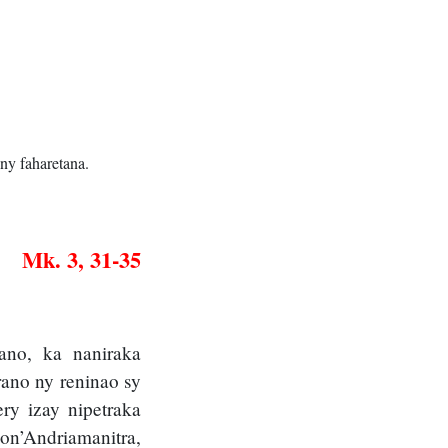
ny faharetana.
Mk. 3, 31-35
rano, ka naniraka
rano ny reninao sy
ry izay nipetraka
pon’Andriamanitra,