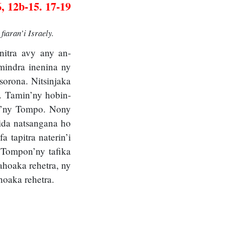
, 12b-15. 17-19
iaran’i Israely.
nitra avy any an-
mindra inenina ny
orona. Nitsinjaka
a. Tamin’ny hobin-
an’ny Tompo. Nony
vida natsangana ho
 tapitra naterin’i
 Tompon’ny tafika
hoaka rehetra, ny
hoaka rehetra.