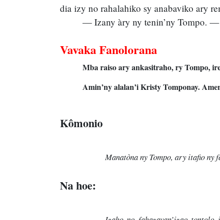
dia izy no rahalahiko sy anabaviko ary re
— Izany àry ny tenin’ny Tompo. — 
Vavaka Fanolorana
Mba raiso ary ankasitraho, ry Tompo, ire
Amin’ny alalan’i Kristy Tomponay. Ame
Kômonio
Manatòna ny Tompo, ary itafio ny f
Na hoe:
Izaho no fahazavan’izao tontolo