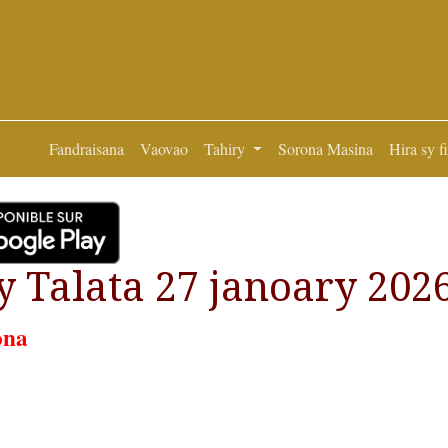
Fandraisana
Vaovao
Tahiry
Sorona Masina
Hira sy f
 Talata 27 janoary 202
ona