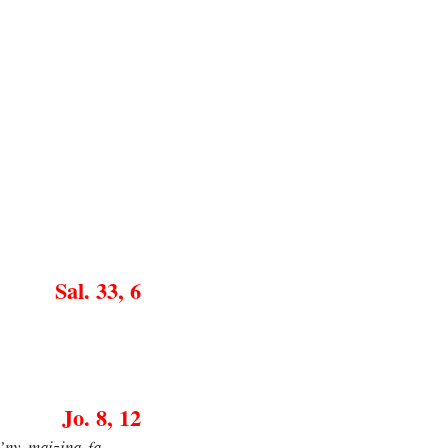
Sal. 33, 6
Jo. 8, 12
’ny maizina fa