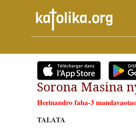
Sorona Masina ny
Herinandro faha-3 mandavaota
TALATA