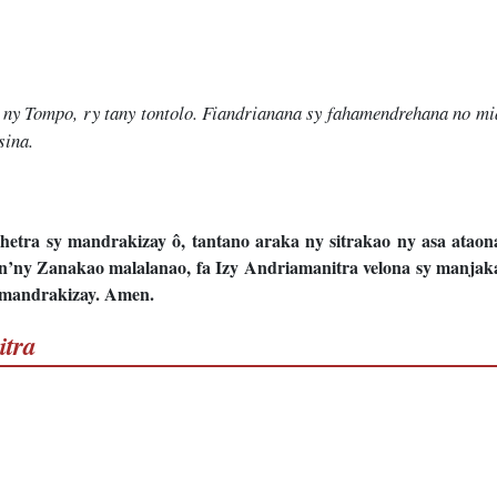
o ny Tompo, ry tany tontolo. Fiandrianana sy fahamendrehana no mi
sina.
hetra sy mandrakizay ô, tantano araka ny sitrakao ny asa ata
an’ny Zanakao malalanao, fa Izy Andriamanitra velona sy manja
 mandrakizay. Amen.
itra