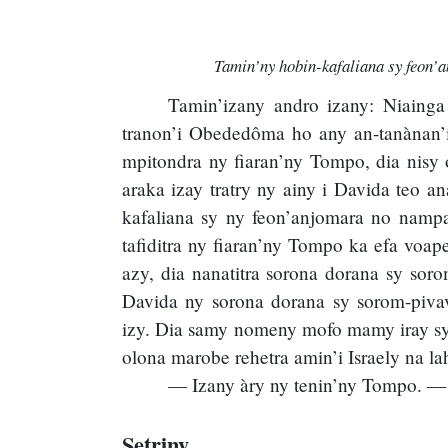
Tamin’ny hobin-kafaliana sy feon’a
Tamin’izany andro izany: Niainga
tranon’i Obededôma ho any an-tanànan’
mpitondra ny fiaran’ny Tompo, dia nisy 
araka izay tratry ny ainy i Davida teo 
kafaliana sy ny feon’anjomara no nampa
tafiditra ny fiaran’ny Tompo ka efa voap
azy, dia nanatitra sorona dorana sy soro
Davida ny sorona dorana sy sorom-piva
izy. Dia samy nomeny mofo mamy iray sy
olona marobe rehetra amin’i Israely na l
— Izany àry ny tenin’ny Tompo. — 
Setriny