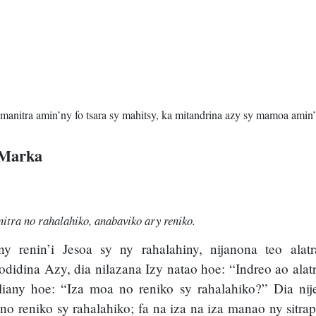
manitra amin’ny fo tsara sy mahitsy, ka mitandrina azy sy mamoa amin’
 Marka
itra no rahalahiko, anabaviko ary reniko.
y renin’i Jesoa sy ny rahalahiny, nijanona teo alat
didina Azy, dia nilazana Izy natao hoe: “Indreo ao alat
iany hoe: “Iza moa no reniko sy rahalahiko?” Dia nije
o reniko sy rahalahiko; fa na iza na iza manao ny sitra