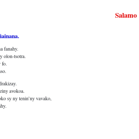
Salamo 1
iainana.
a fanahy.
olon-tsotra.
 fo.
so.
drakizay.
riny avokoa.
oko sy ny tenin’ny vavako,
ahy.