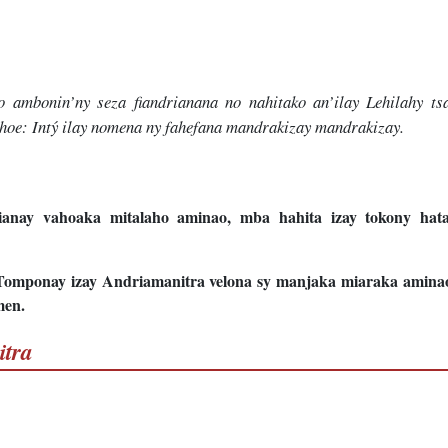
o ambonin’ny seza fiandrianana no nahitako an’ilay Lehilahy ts
 hoe: Intý ilay nomena ny fahefana mandrakizay mandrakizay.
anay vahoaka mitalaho aminao, mba hahita izay tokony hata
 Tomponay izay Andriamanitra velona sy manjaka miaraka amina
men.
itra