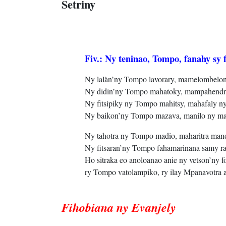
Setriny
Fiv.: Ny teninao, Tompo, fanahy sy f
Ny lalàn’ny Tompo lavorary, mamelombelon
Ny didin’ny Tompo mahatoky, mampahendry 
Ny fitsipiky ny Tompo mahitsy, mahafaly ny
Ny baikon’ny Tompo mazava, manilo ny ma
Ny tahotra ny Tompo madio, maharitra man
Ny fitsaran’ny Tompo fahamarinana samy ra
Ho sitraka eo anoloanao anie ny vetson’ny f
ry Tompo vatolampiko, ry ilay Mpanavotra 
Fihobiana ny Evanjely