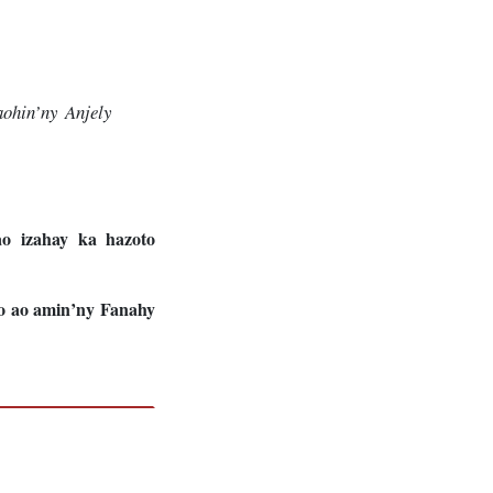
aohin’ny Anjely
o izahay ka hazoto
o ao amin’ny Fanahy