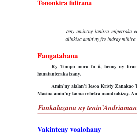
Tononkira fidirana
Teny amin’ny lanitra mipetraka e
alinkisa amin’ny feo indray mihira
Fangatahana
Ry Tompo mora fo ô, henoy ny firari
hanatanteraka izany.
Amin’ny alalan’i Jesoa Kristy Zanakao
Masina amin’ny taona rehetra mandrakizay. A
Fankalazana ny tenin’Andriaman
Vakinteny voalohany