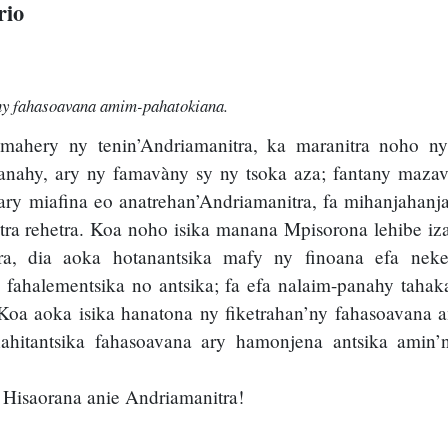
rio
’ny fahasoavana amim-pahatokiana.
 mahery ny tenin’Andriamanitra, ka maranitra noho ny 
anahy, ary ny famavàny sy ny tsoka aza; fantany mazava
ry miafina eo anatrehan’Andriamanitra, fa mihanjahanja
ra rehetra. Koa noho isika manana Mpisorona lehibe iz
tra, dia aoka hotanantsika mafy ny finoana efa neken
ahalementsika no antsika; fa efa nalaim-panahy tahaka
a. Koa aoka isika hanatona ny fiketrahan’ny fahasoavana
hitantsika fahasoavana ary hamonjena antsika amin’n
Hisaorana anie Andriamanitra!