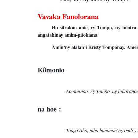
Vavaka Fanolorana
Ho sitrakao anie, ry Tompo, ny tolot
angatahinay amim-pitokiana.
Amin’ny alalan’i Kristy Tomponay. Ame
Kômonio
Ao aminao, ry Tompo, ny loharanon
na hoe :
Tonga Aho, mba hananan’ny ondry n