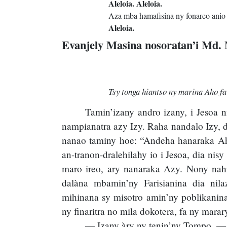
Aleloia. Aleloia.
Aza mba hamafisina ny fonareo anio
Aleloia.
Evanjely Masina nosoratan’i Md.
Tsy tonga hiantso ny marina Aho fa
Tamin’izany andro izany, i Jesoa 
nampianatra azy Izy. Raha nandalo Izy, di
nanao taminy hoe: “Andeha hanaraka Ahy
an-tranon-dralehilahy io i Jesoa, dia ni
maro ireo, ary nanaraka Azy. Nony nah
dalàna mbamin’ny Farisianina dia ni
mihinana sy misotro amin’ny poblikanin
ny finaritra no mila dokotera, fa ny mara
— Izany àry ny tenin’ny Tompo. — 