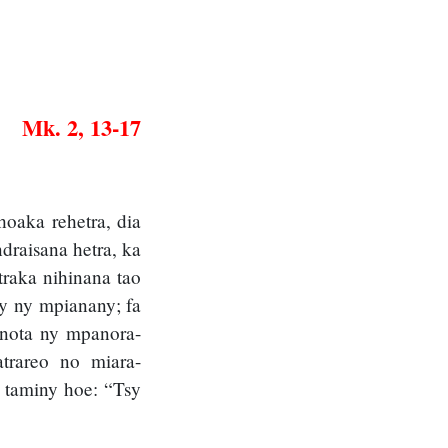
Mk. 2, 13-17
oaka rehetra, dia
draisana hetra, ka
raka nihinana tao
sy ny mpianany; fa
anota ny mpanora-
trareo no miara-
 taminy hoe: “Tsy