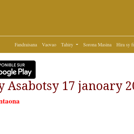
Fandraisana
Vaovao
Tahiry
Sorona Masina
Hira sy f
 Asabotsy 17 janoary 2
ntaona