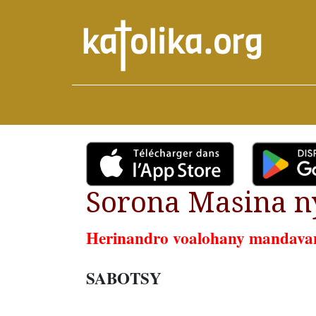
Sorona Masina ny
Herinandro voalohany mandava
SABOTSY