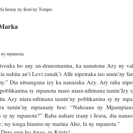
 fa henoy ny feon’ny Tompo.
 Marka
 ny mpanota.
nivoaka ho any an-dranomasina, ka nanatona Azy ny vah
a nahita an’i Levi zanak’i Alfe nipetraka tao amin’ny fan
.” Dia nitsangana izy ka nanaraka Azy. Ary raha nipet
sy poblikanina sy mpanota maro niara-nihinana tamin’Izy 
ita Azy niara-nihinana tamin’ny poblikanina sy ny mp
laza tamin’ny mpianany hoe: “Nahoana ny Mpampiana
a sy ny mpanota?” Raha nahare izany i Jesoa, dia nanao
ry; tsy tonga hiantso ny marina Aho, fa ny mpanota.”
Dera anie ho Anao, ry Kristy!