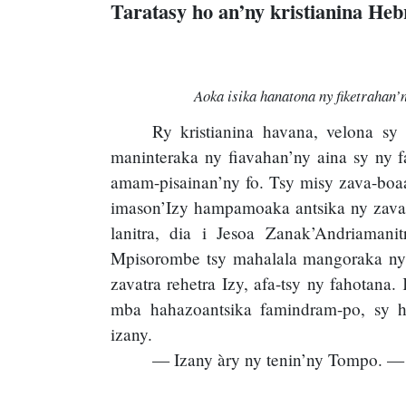
Taratasy ho an’ny kristianina Heb
Aoka isika hanatona ny fiketrahan
Ry kristianina havana, velona sy
maninteraka ny fiavahan’ny aina sy ny f
amam-pisainan’ny fo. Tsy misy zava-boaa
imason’Izy hampamoaka antsika ny zavat
lanitra, dia i Jesoa Zanak’Andriamani
Mpisorombe tsy mahalala mangoraka ny f
zavatra rehetra Izy, afa-tsy ny fahotan
mba hahazoantsika famindram-po, sy ha
izany.
— Izany àry ny tenin’ny Tompo. — 