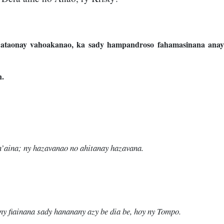
ra ataonay vahoakanao, ka sady hampandroso fahamasinana ana
n.
’aina; ny hazavanao no ahitanay hazavana.
y fiainana sady hananany azy be dia be, hoy ny Tompo.