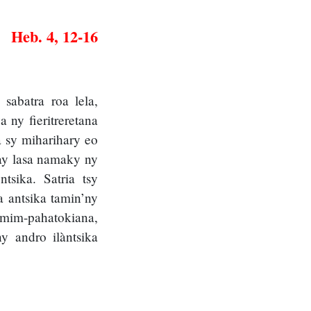
Heb. 4, 12-16
sabatra roa lela,
 ny fieritreretana
 sy miharihary eo
ay lasa namaky ny
tsika. Satria tsy
 antsika tamin’ny
 amim-pahatokiana,
y andro ilàntsika