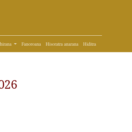
ihirana
Fanoroana
Hisoratra anarana
Hiditra
026