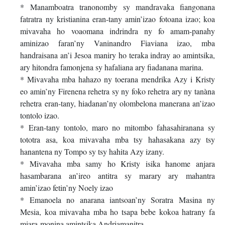
* Manamboatra tranonomby sy mandravaka fiangonana
fatratra ny kristianina eran-tany amin’izao fotoana izao; koa
mivavaha ho voaomana indrindra ny fo amam-panahy
aminizao faran’ny Vaninandro Fiaviana izao, mba
handraisana an’i Jesoa maniry ho teraka indray ao amintsika,
ary hitondra famonjena sy hafaliana ary fiadanana marina.
* Mivavaha mba hahazo ny toerana mendrika Azy i Kristy
eo amin’ny Firenena rehetra sy ny foko rehetra ary ny tanàna
rehetra eran-tany, hiadanan’ny olombelona manerana an’izao
tontolo izao.
* Eran-tany tontolo, maro no mitombo fahasahiranana sy
tototra asa, koa mivavaha mba tsy hahasakana azy tsy
hanantena ny Tompo sy tsy hahita Azy izany.
* Mivavaha mba samy ho Kristy isika hanome anjara
hasambarana an’ireo antitra sy marary ary mahantra
amin’izao fetin’ny Noely izao
* Emanoela no anarana iantsoan’ny Soratra Masina ny
Mesia, koa mivavaha mba ho tsapa bebe kokoa hatrany fa
miara-monina amintsika Andriamanitra.