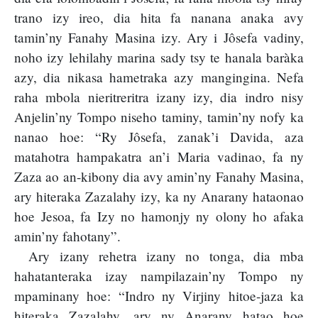
trano izy ireo, dia hita fa nanana anaka avy
tamin’ny Fanahy Masina izy. Ary i Jôsefa vadiny,
noho izy lehilahy marina sady tsy te hanala baràka
azy, dia nikasa hametraka azy mangingina. Nefa
raha mbola nieritreritra izany izy, dia indro nisy
Anjelin’ny Tompo niseho taminy, tamin’ny nofy ka
nanao hoe: “Ry Jôsefa, zanak’i Davida, aza
matahotra hampakatra an’i Maria vadinao, fa ny
Zaza ao an-kibony dia avy amin’ny Fanahy Masina,
ary hiteraka Zazalahy izy, ka ny Anarany hataonao
hoe Jesoa, fa Izy no hamonjy ny olony ho afaka
amin’ny fahotany”.
Ary izany rehetra izany no tonga, dia mba
hahatanteraka izay nampilazain’ny Tompo ny
mpaminany hoe: “Indro ny Virjiny hitoe-jaza ka
hiteraka Zazalahy, ary ny Anarany hatao hoe