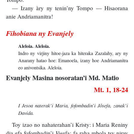
— Izany àry ny tenin’ny Tompo — Hisaorana
anie Andriamanitra!
Fihobiana ny Evanjely
Aleloia. Aleloia.
Indro ny virjiny hitoe-jaza ka hiteraka Zazalahy, ary ny
Anarany hatao hoe: Emanoela, izany hoe Andriamanitra
eo anivontsika. Aleloia.
Evanjely Masina nosoratan’i Md. Matio
Mt. 1, 18-24
I Jesoa naterak’i Maria, fofombadin’i Jôsefa, zanak’i
Davida.
Toy izao no nahaterahan’i Kristy: i Maria Reniny
dia efa fofombadin’i Jôsefa; fa raha mbola tsy niray