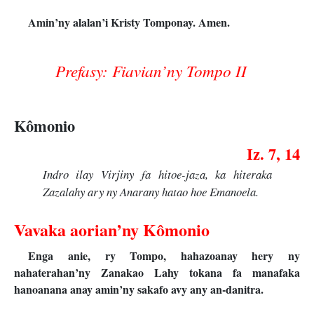
Amin’ny alalan’i Kristy Tomponay. Amen.
Prefasy: Fiavian’ny Tompo II
Kômonio
Iz. 7, 14
Indro ilay Virjiny fa hitoe-jaza, ka hiteraka
Zazalahy ary ny Anarany hatao hoe Emanoela.
Vavaka aorian’ny Kômonio
Enga anie, ry Tompo, hahazoanay hery ny
nahaterahan’ny Zanakao Lahy tokana fa manafaka
hanoanana anay amin’ny sakafo avy any an-danitra.