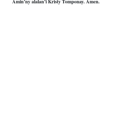
Amin’ny alalan’i Kristy Tomponay. Amen.