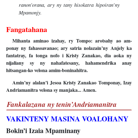
ranon’orana, ary ny tany hisokatra hipoiran’ny
Mpamonjy.
Fangatahana
Mihanta aminao izahay, ry Tompo: arotsahy ao am-
ponay ny fahasoavanao; ary satria nolazain’ny Anjely ka
fantatray, fa tonga nofo i Kristy Zanakao, dia aoka ny
nijaliany sy ny nahafatesany, hahamendrika anay
hitsangan-ko velona amim-boninahitra.
Amin’ny alalan’i Jesoa Kristy Zanakao Tomponay, Izay
Andriamanitra velona sy manjaka... Amen.
Fankalazana ny tenin’Andriamanitra
VAKINTENY MASINA VOALOHANY
Bokin’i Izaia Mpaminany