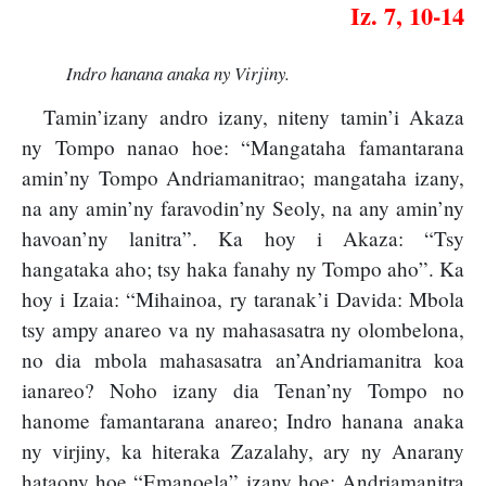
Iz. 7, 10-14
Indro hanana anaka ny Virjiny.
Tamin’izany andro izany, niteny tamin’i Akaza
ny Tompo nanao hoe: “Mangataha famantarana
amin’ny Tompo Andriamanitrao; mangataha izany,
na any amin’ny faravodin’ny Seoly, na any amin’ny
havoan’ny lanitra”. Ka hoy i Akaza: “Tsy
hangataka aho; tsy haka fanahy ny Tompo aho”. Ka
hoy i Izaia: “Mihainoa, ry taranak’i Davida: Mbola
tsy ampy anareo va ny mahasasatra ny olombelona,
no dia mbola mahasasatra an’Andriamanitra koa
ianareo? Noho izany dia Tenan’ny Tompo no
hanome famantarana anareo; Indro hanana anaka
ny virjiny, ka hiteraka Zazalahy, ary ny Anarany
hataony hoe “Emanoela” izany hoe: Andriamanitra