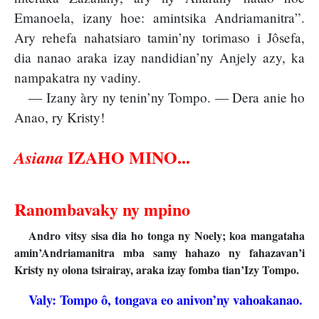
Emanoela, izany hoe: amintsika Andriamanitra”.
Ary rehefa nahatsiaro tamin’ny torimaso i Jôsefa,
dia nanao araka izay nandidian’ny Anjely azy, ka
nampakatra ny vadiny.
— Izany àry ny tenin’ny Tompo. — Dera anie ho
Anao, ry Kristy!
IZAHO MINO...
Asiana
Ranombavaky ny mpino
Andro vitsy sisa dia ho tonga ny Noely; koa mangataha
amin’Andriamanitra mba samy hahazo ny fahazavan’i
Kristy ny olona tsirairay, araka izay fomba tian’Izy Tompo.
Valy: Tompo ô, tongava eo anivon’ny vahoakanao.