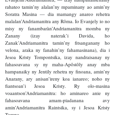
rahateo tamin’ny alalan’ny mpaminany ao amin’ny
Soratra Masina — dia mamangy anareo rehetra
malalan’Andriamanitra any Rôma. Io Evanjely io no
misy ny fanambaràn’Andriamanitra momba ny
Zanany (izay naterak’i Davida, ho
Zanak’Andriamanitra tamin’ny fitsanganany ho
velona, araka ny fanahin’ny fahamasinana), dia i
Jesoa Kristy Tompontsika, izay nandraisanay ny
fahasoavana sy ny maha-Apôstôly anay mba
hampanaiky ny Jentily rehetra ny finoana, amin’ny
Anarany, ary anisan’ireny koa ianareo; noho ny
fiantsoan’i Jesoa Kristy. Ry olo-masina
voaantson’Andriamanitra: ho aminareo anie ny
fahasoavana amam-piadanana avy
amin’Andriamanitra Raintsika, sy i Jesoa Kristy
Tompo.