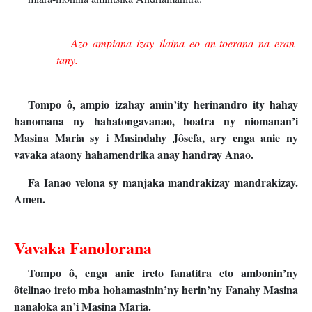
— Azo ampiana izay ilaina eo an-toerana na eran-
tany.
Tompo ô, ampio izahay amin’ity herinandro ity hahay
hanomana ny hahatongavanao, hoatra ny niomanan’i
Masina Maria sy i Masindahy Jôsefa, ary enga anie ny
vavaka ataony hahamendrika anay handray Anao.
Fa Ianao velona sy manjaka mandrakizay mandrakizay.
Amen.
Vavaka Fanolorana
Tompo ô, enga anie ireto fanatitra eto ambonin’ny
ôtelinao ireto mba hohamasinin’ny herin’ny Fanahy Masina
nanaloka an’i Masina Maria.