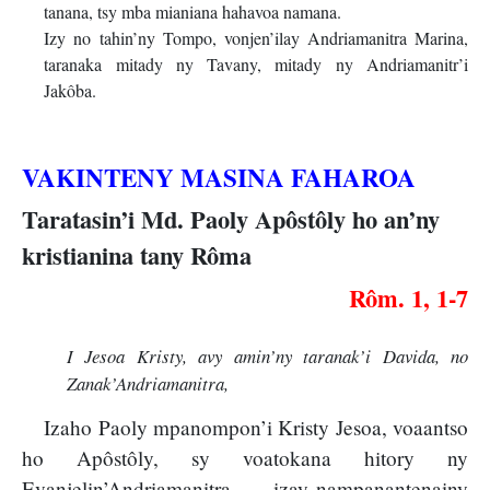
tanana, tsy mba mianiana hahavoa namana.
Izy no tahin’ny Tompo, vonjen’ilay Andriamanitra Marina,
taranaka mitady ny Tavany, mitady ny Andriamanitr’i
Jakôba.
VAKINTENY MASINA FAHAROA
Taratasin’i Md. Paoly Apôstôly ho an’ny
kristianina tany Rôma
Rôm. 1, 1-7
I Jesoa Kristy, avy amin’ny taranak’i Davida, no
Zanak’Andriamanitra,
Izaho Paoly mpanompon’i Kristy Jesoa, voaantso
ho Apôstôly, sy voatokana hitory ny
Evanjelin’Andriamanitra, — izay nampanantenainy