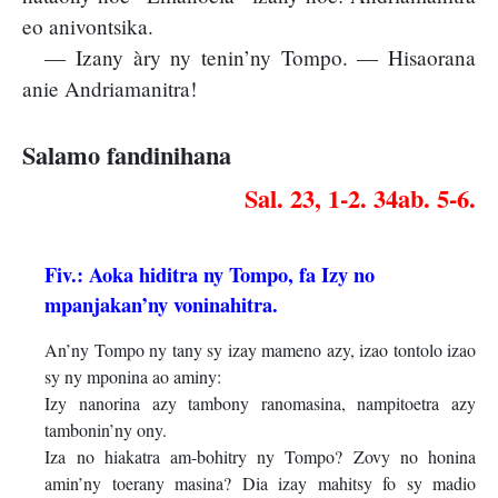
eo anivontsika.
— Izany àry ny tenin’ny Tompo. — Hisaorana
anie Andriamanitra!
Salamo fandinihana
Sal. 23, 1-2. 34ab. 5-6.
Fiv.: Aoka hiditra ny Tompo, fa Izy no
mpanjakan’ny voninahitra.
An’ny Tompo ny tany sy izay mameno azy, izao tontolo izao
sy ny mponina ao aminy:
Izy nanorina azy tambony ranomasina, nampitoetra azy
tambonin’ny ony.
Iza no hiakatra am-bohitry ny Tompo? Zovy no honina
amin’ny toerany masina? Dia izay mahitsy fo sy madio