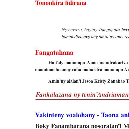
Tononkira fidirana
Ny hevitro, hoy ny Tompo, dia he
hampodìko avy any amin’ny tany re
Fangatahana
Ho faly manompo Anao mandrakariva a
omaninao ho anay raha maharitra manompo Anao 
Amin’ny alalan’i Jesoa Kristy Zanakao 
Fankalazana ny tenin’Andriaman
Vakinteny voalohany - Taona an
Boky Fanambarana nosoratan’i M