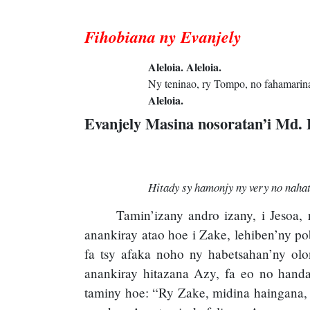
Fihobiana ny Evanjely
Aleloia. Aleloia.
Ny teninao, ry Tompo, no fahamarin
Aleloia.
Evanjely Masina nosoratan’i Md. 
Hitady sy hamonjy ny very no naha
Tamin’izany andro izany, i Jesoa, 
anankiray atao hoe i Zake, lehiben’ny p
fa tsy afaka noho ny habetsahan’ny olo
anankiray hitazana Azy, fa eo no handa
taminy hoe: “Ry Zake, midina haingana, 