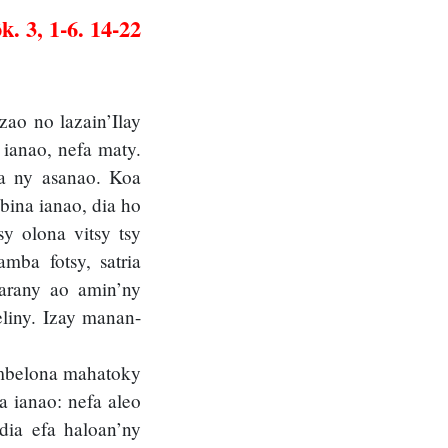
k. 3, 1-6. 14-22
zao no lazain’Ilay
 ianao, nefa maty.
ra ny asanao. Koa
bina ianao, dia ho
y olona vitsy tsy
mba fotsy, satria
narany ao amin’ny
liny. Izay manan-
ombelona mahatoky
a ianao: nefa aleo
dia efa haloan’ny