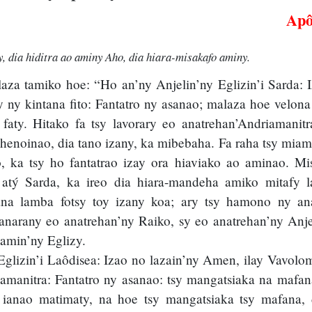
Apô
dia hiditra ao aminy Aho, dia hiara-misakafo aminy.
za tamiko hoe: “Ho an’ny Anjelin’ny Eglizin’i Sarda: I
 ny kintana fito: Fantatro ny asanao; malaza hoe velona
aty. Hitako fa tsy lavorary eo anatrehan’Andriamanit
henoinao, dia tano izany, ka mibebaha. Fa raha tsy miam
ka tsy ho fantatrao izay ora hiaviako ao aminao. Mis
atý Sarda, ka ireo dia hiara-mandeha amiko mitafy la
ana lamba fotsy toy izany koa; ary tsy hamono ny a
anarany eo anatrehan’ny Raiko, sy eo anatrehan’ny Anje
 amin’ny Eglizy.
Eglizin’i Laôdisea: Izao no lazain’ny Amen, ilay Vavol
iamanitra: Fantatro ny asanao: tsy mangatsiaka na mafan
ianao matimaty, na hoe tsy mangatsiaka tsy mafana, 