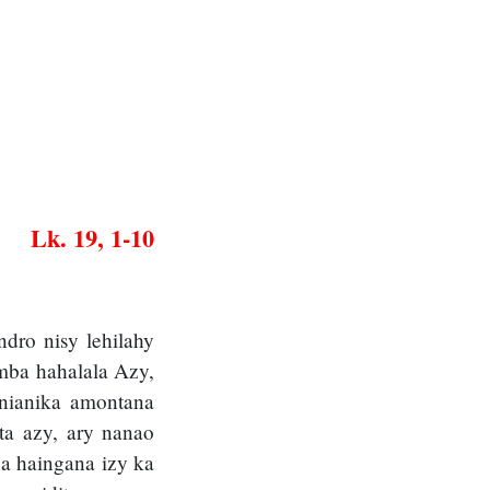
Lk. 19, 1-10
ndro nisy lehilahy
 mba hahalala Azy,
 nianika amontana
ta azy, ary nanao
na haingana izy ka