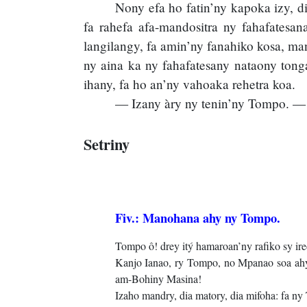
Nony efa ho fatin’ny kapoka izy, 
fa rahefa afa-mandositra ny fahafatesan
langilangy, fa amin’ny fanahiko kosa, ma
ny aina ka ny fahafatesany nataony tong
ihany, fa ho an’ny vahoaka rehetra koa.
— Izany àry ny tenin’ny Tompo. — 
Setriny
Fiv.: Manohana ahy ny Tompo.
Tompo ô! drey itý hamaroan’ny rafiko sy ire
Kanjo Ianao, ry Tompo, no Mpanao soa ahy.
am-Bohiny Masina!
Izaho mandry, dia matory, dia mifoha: fa n