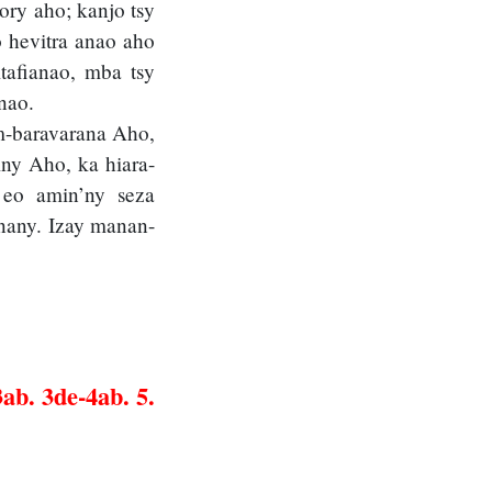
ry aho; kanjo tsy
o hevitra anao aho
tafianao, mba tsy
nao.
am-baravarana Aho,
ny Aho, ka hiara-
 eo amin’ny seza
anany. Izay manan-
ab. 3de-4ab. 5.