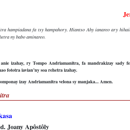
Je
vitra hampiadana fa tsy hampahory. Hiantso Ahy ianareo ary hiha
hetra ny babo aminareo.
nie izahay, ry Tompo Andriamanitra, fa mandrakizay sady f
fototra iavian’ny soa rehetra izahay.
Tomponay izay Andriamanitra velona sy manjaka... Amen.
itra
kasa
d. Joany Apôstôly