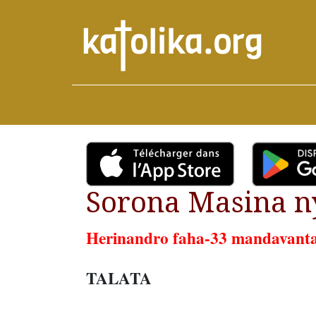
Sorona Masina n
Herinandro faha-33 mandavant
TALATA