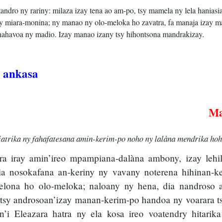
andro ny rariny: milaza izay tena ao am-po, tsy mamela ny lela haniasia
 miara-monina; ny manao ny olo-meloka ho zavatra, fa manaja izay m
ahavoa ny madio. Izay manao izany tsy hihontsona mandrakizay.
y ankasa
Ma
atrika ny fahafatesana amin-kerim-po noho ny lalàna mendrika hoh
ara iray amin’ireo mpampiana-dalàna ambony, izay lehi
 dia nosokafana an-keriny ny vavany noterena hihinan-k
elona ho olo-meloka; naloany ny hena, dia nandroso a
intsy androsoan’izay manan-kerim-po handoa ny voarara 
n’i Eleazara hatra ny ela kosa ireo voatendry hitarika