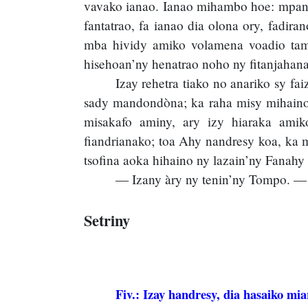
vavako ianao. Ianao mihambo hoe: mpana
fantatrao, fa ianao dia olona ory, fadi
mba hividy amiko volamena voadio tamin
hisehoan’ny henatrao noho ny fitanjahana
Izay rehetra tiako no anariko sy f
sady mandondòna; ka raha misy mihaino 
misakafo aminy, ary izy hiaraka amik
fiandrianako; toa Ahy nandresy koa, ka 
tsofina aoka hihaino ny lazain’ny Fanahy
— Izany àry ny tenin’ny Tompo. — 
Setriny
Fiv.: Izay handresy, dia hasaiko mi