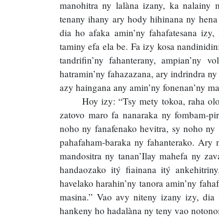
manohitra ny lalàna izany, ka nalainy
tenany ihany ary hody hihinana ny hena 
dia ho afaka amin’ny fahafatesana izy,
taminy efa ela be. Fa izy kosa nandinid
tandrifin’ny fahanterany, ampian’ny vo
hatramin’ny fahazazana, ary indrindra ny
azy haingana any amin’ny fonenan’ny mat
Hoy izy: “Tsy mety tokoa, raha olo
zatovo maro fa nanaraka ny fombam-pire
noho ny fanafenako hevitra, sy noho ny 
pahafaham-baraka ny fahanterako. Ary n
mandositra ny tanan’Ilay mahefa ny zav
handaozako itý fiainana itý ankehitri
havelako harahin’ny tanora amin’ny faha
masina.” Vao avy niteny izany izy, dia
hankeny ho hadalàna ny teny vao notonon