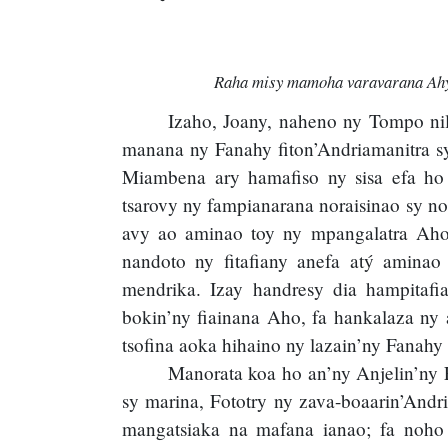
Raha misy mamoha varavarana Ahy, 
Izaho, Joany, naheno ny Tompo nila
manana ny Fanahy fiton’Andriamanitra sy
Miambena ary hamafiso ny sisa efa ho f
tsarovy ny fampianarana noraisinao sy no
avy ao aminao toy ny mpangalatra Aho, 
nandoto ny fitafiany anefa atý aminao 
mendrika. Izay handresy dia hampitafi
bokin’ny fiainana Aho, fa hankalaza ny 
tsofina aoka hihaino ny lazain’ny Fanahy
Manorata koa ho an’ny Anjelin’ny 
sy marina, Fototry ny zava-boaarin’Andr
mangatsiaka na mafana ianao; fa noho 