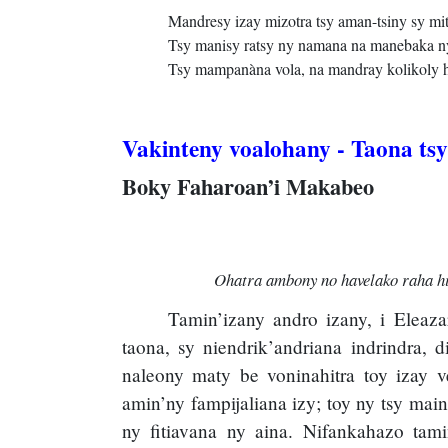
Mandresy izay mizotra tsy aman-tsiny sy mit
Tsy manisy ratsy ny namana na manebaka ny
Tsy mampanàna vola, na mandray kolikoly h
Vakinteny voalohany - Taona ts
Boky Faharoan’i Makabeo
Ohatra ambony no havelako raha hi
Tamin’izany andro izany, i Eleaz
taona, sy niendrik’andriana indrindra,
naleony maty be voninahitra toy izay v
amin’ny fampijaliana izy; toy ny tsy ma
ny fitiavana ny aina. Nifankahazo tami