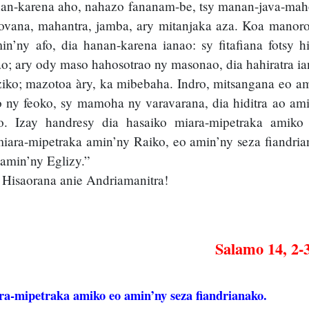
n-karena aho, nahazo fananam-be, tsy manan-java-maho
ranovana, mahantra, jamba, ary mitanjaka aza. Koa manor
’ny afo, dia hanan-karena ianao: sy fitafiana fotsy hi
o; ary ody maso hahosotrao ny masonao, dia hahiratra ia
aiziko; mazotoa àry, ka mibebaha. Indro, mitsangana eo 
ny feoko, sy mamoha ny varavarana, dia hiditra ao ami
o. Izay handresy dia hasaiko miara-mipetraka amiko
miara-mipetraka amin’ny Raiko, eo amin’ny seza fiandri
 amin’ny Eglizy.”
Hisaorana anie Andriamanitra!
Salamo 14, 2-3
ara-mipetraka amiko eo amin’ny seza fiandrianako.