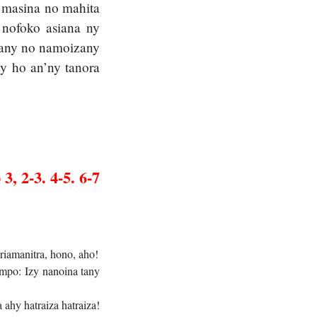
 masina no mahita
y nofoko asiana ny
izany no namoizany
y ho an’ny tanora
3, 2-3. 4-5. 6-7
riamanitra, hono, aho!
mpo: Izy nanoina tany
ahy hatraiza hatraiza!