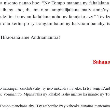
dia nisento nanao hoe: “Ny Tompo manana ny fahalalana
a ihany aho, dia miaritra fampijalijaliana mafy amin’n
ndefitra izany an-kafaliana noho ny fanajako azy.” Toy 
a oha-kerim-po sy tsangam-baton’ny hatsaram-panahy, ts
Hisaorana anie Andriamanitra!
Salamo 
o mitsangan-kanohitra ahy, sy ireo mikendry ny aiko: fa tsy vonjen’And
 Voninahitro, Mpanatràka ny lohako! Izaho niantso ka niantso ny To
y Tompo manohana ahy! Tsy atahorako izay vahoaka alinalina manemitra 