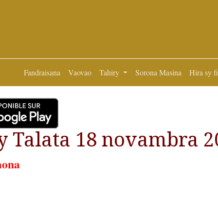
Fandraisana
Vaovao
Tahiry
Sorona Masina
Hira sy f
y Talata 18 novambra 2
aona