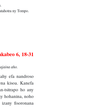
.
atahotra ny Tompo.
kabeo 6, 18-31
ajaina aho.
lahy efa nandroso
ena kisoa. Kanefa
n-tsitrapo ho any
tsy hohanina, noho
 izany fisoronana