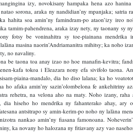
 mangingina izy, novokisany hampaka hena azo hanina
natao sorona, araka ny nandidian’ny mpanjaka; satria ra
 ka hahita soa amin’ny famindram-po ataon’izy ireo no
inika tamim-pahendrena, araka izay nety, ny taonany sy 
lony fotsy be voninahitra sy toe-piainana mendrika i
 lalàna masina naorin’Andriamanitra mihitsy; ka noho iz
y, no navaliny.
na be taona toa anay izao no hoe manafin-kevitra; fand
nen-kafa tokoa i Eleazara nony efa sivifolo taona. Ami
sisam-piaina-mandalo, dia ho diso lalana; ka ho voatot
a ho afaka amin’ny sazin’olombelona fe ankehitriny aza
atra rehetra, na velona aho na maty. Noho izany, raha
ny, dia hiseho ho mendrika ny fahanterako ahay, ary
fatesana antsitrapo sy amin-kerim-po noho ny lalàna men
 nizotra nankao amin’ny fiasana famonoana. Noheverin’
iny, ka novany ho halozana ny fitiavany azy vao naseho