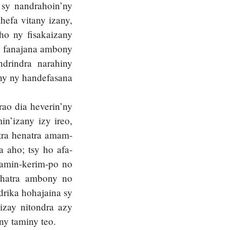
 sy nandrahoin’ny
hefa vitany izany,
ho ny fisakaizany
ny fanajana ambony
ndrindra narahiny
any ny handefasana
rao dia heverin’ny
n’izany izy ireo,
otra henatra amam-
 aho; tsy ho afa-
 amin-kerim-po no
 ohatra ambony no
drika hohajaina sy
izay nitondra azy
ny taminy teo.