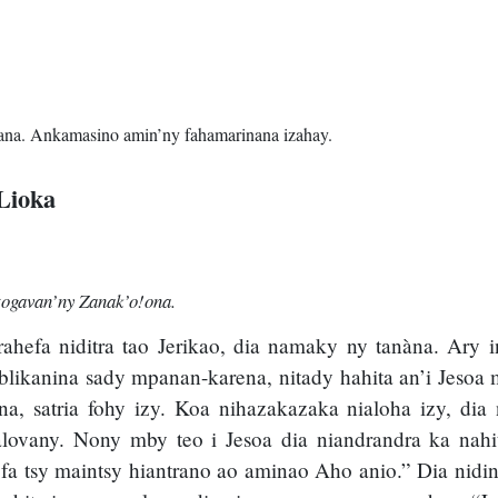
ana. Ankamasino amin’ny fahamarinana izahay.
Lioka
togavan’ny Zanak’o!ona.
rahefa niditra tao Jerikao, dia namaky ny tanàna. Ary i
oblikanina sady mpanan-karena, nitady hahita an’i Jesoa
na, satria fohy izy. Koa nihazakazaka nialoha izy, dia
lovany. Nony mby teo i Jesoa dia niandrandra ka nahi
fa tsy maintsy hiantrano ao aminao Aho anio.” Dia nidi