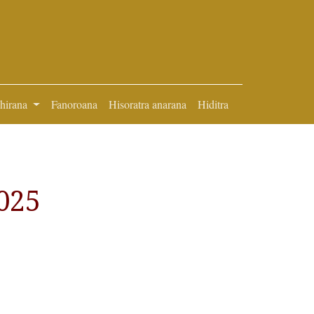
ihirana
Fanoroana
Hisoratra anarana
Hiditra
025