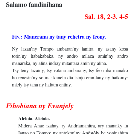
Salamo fandinihana
Sal. 18, 2-3. 4-5
Fiv.: Manerana ny tany rehetra ny feony.
Ny lazan’ny Tompo ambaran’ny lanitra, ny asany kosa
torìn’ny habakabaka, ny andro milaza amin’ny andro
manaraka, ny alina indray mitantara amin’ny alina.
Tsy teny lazainy, tsy volana ambarany, tsy feo mba manako
ho renesin’ny sofina: kanefa dia tsinjo eran-tany ny baikony:
miely tsy tana ny hafatra entiny.
Fihobiana ny Evanjely
Aleloia. Aleioia.
Midera Anao izahay, ry Andriamanitra, ary manaiky fa
Ianao no Tompo; ny antokon’ny Apôstôly be voninahitra