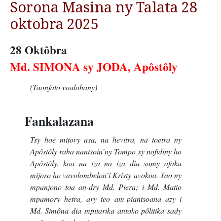
Sorona Masina ny Talata 28
oktobra 2025
28 Oktôbra
Md. SIMONA sy JODA, Apôstôly
(Taonjato voalohany)
Fankalazana
Tsy hoe mitovy asa, na hevitra, na toetra ny
Apôstôly raha nantsoin’ny Tompo sy nofidiny ho
Apôstôly, koa na iza na iza dia samy afaka
mijoro ho vavolombelon’i Kristy avokoa. Tao ny
mpanjono toa an-dry Md. Piera; i Md. Matio
mpamory hetra, ary teo am-piantsoana azy i
Md. Simôna dia mpitarika antoko pôlitika sady