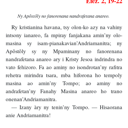
Efez. 2, 19-22
Ny Apôstôly no fanorenana nandrafetana anareo.
Ry kristianina havana, tsy olon-ko azy na vahiny
intsony ianareo, fa mpiray fanjakana amin’ny olo-
masina sy isam-pianakavian’Andriamanitra; ny
Apôstôly sy ny Mpaminany no fanorenana
nandrafetana anareo ary i Kristy Jesoa indrindra no
vato fehizoro. Fa ao aminy no isondrotan’ny rafitra
rehetra mirindra tsara, mba hiforona ho tempoly
masina ao amin’ny Tompo; ao aminy no
andrafetan’ny Fanahy Masina anareo ho trano
onenan’Andriamanitra.
— Izany àry ny tenin’ny Tompo. — Hisaorana
anie Andriamanitra!