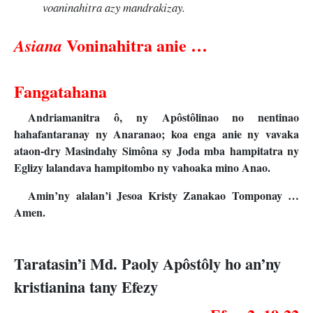
voaninahitra azy mandrakizay.
Voninahitra anie …
Asiana
Fangatahana
Andriamanitra ô, ny Apôstôlinao no nentinao
hahafantaranay ny Anaranao; koa enga anie ny vavaka
ataon-dry Masindahy Simôna sy Joda mba hampitatra ny
Eglizy lalandava hampitombo ny vahoaka mino Anao.
Amin’ny alalan’i Jesoa Kristy Zanakao Tomponay …
Amen.
Taratasin’i Md. Paoly Apôstôly ho an’ny
kristianina tany Efezy