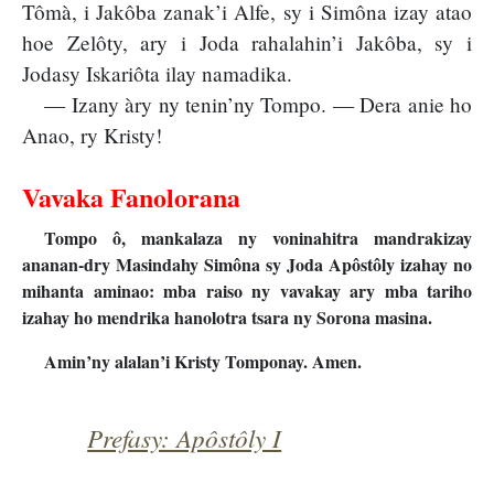
Tômà, i Jakôba zanak’i Alfe, sy i Simôna izay atao
hoe Zelôty, ary i Joda rahalahin’i Jakôba, sy i
Jodasy Iskariôta ilay namadika.
— Izany àry ny tenin’ny Tompo. — Dera anie ho
Anao, ry Kristy!
Vavaka Fanolorana
Tompo ô, mankalaza ny voninahitra mandrakizay
ananan-dry Masindahy Simôna sy Joda Apôstôly izahay no
mihanta aminao: mba raiso ny vavakay ary mba tariho
izahay ho mendrika hanolotra tsara ny Sorona masina.
Amin’ny alalan’i Kristy Tomponay. Amen.
Prefasy: Apôstôly I