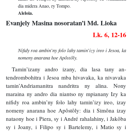
dia midera Anao, ry Tompo.
Aleloia.
Evanjely Masina nosoratan’i Md. Lioka
Lk. 6, 12-16
Nifidy roa ambin’ny folo lahy tamin’izy ireo i Jesoa, ka
nomeny anarana hoe Apôstôly.
Tamin’izany andro izany, dia lasa tany an-
tendrombohitra i Jesoa mba hivavaka, ka nivavaka
tamin’Andriamanitra nandritra ny alina. Nony
maraina ny andro dia niantso ny mpianany Izy ka
nifidy roa ambin’ny folo lahy tamin’izy ireo, izay
nomeny anarana hoe Apôstôly: dia i Simôna izay
nataony hoe i Piera, sy i André rahalahiny, i Jakôba
sy i Joany, i Filipo sy i Bartelemy, i Matio sy i