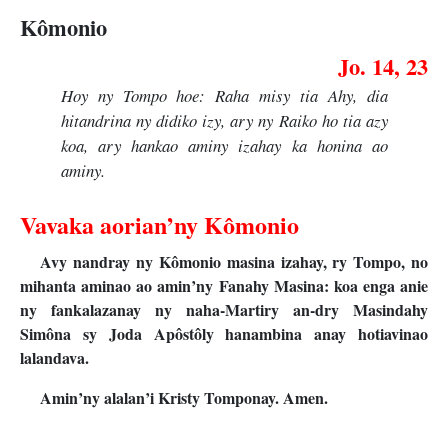
Kômonio
Jo. 14, 23
Hoy ny Tompo hoe: Raha misy tia Ahy, dia
hitandrina ny didiko izy, ary ny Raiko ho tia azy
koa, ary hankao aminy izahay ka honina ao
aminy.
Vavaka aorian’ny Kômonio
Avy nandray ny Kômonio masina izahay, ry Tompo, no
mihanta aminao ao amin’ny Fanahy Masina: koa enga anie
ny fankalazanay ny naha-Martiry an-dry Masindahy
Simôna sy Joda Apôstôly hanambina anay hotiavinao
lalandava.
Amin’ny alalan’i Kristy Tomponay. Amen.