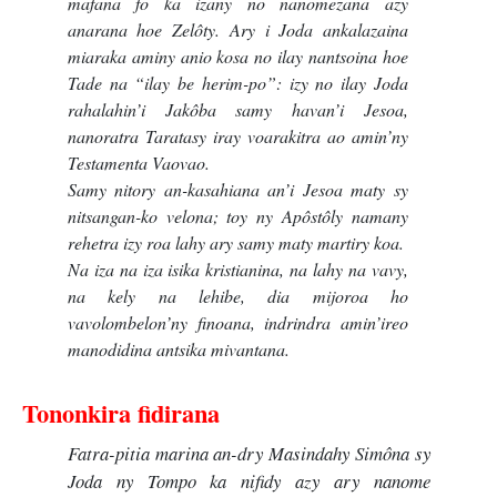
mafana fo ka izany no nanomezana azy
anarana hoe Zelôty. Ary i Joda ankalazaina
miaraka aminy anio kosa no ilay nantsoina hoe
Tade na “ilay be herim-po”: izy no ilay Joda
rahalahin’i Jakôba samy havan’i Jesoa,
nanoratra Taratasy iray voarakitra ao amin’ny
Testamenta Vaovao.
Samy nitory an-kasahiana an’i Jesoa maty sy
nitsangan-ko velona; toy ny Apôstôly namany
rehetra izy roa lahy ary samy maty martiry koa.
Na iza na iza isika kristianina, na lahy na vavy,
na kely na lehibe, dia mijoroa ho
vavolombelon’ny finoana, indrindra amin’ireo
manodidina antsika mivantana.
Tononkira fidirana
Fatra-pitia marina an-dry Masindahy Simôna sy
Joda ny Tompo ka nifidy azy ary nanome