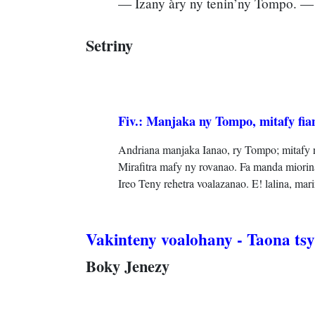
— Izany àry ny tenin’ny Tompo. — 
Setriny
Fiv.: Manjaka ny Tompo, mitafy fia
Andriana manjaka Ianao, ry Tompo; mitafy n
Mirafitra mafy ny rovanao. Fa manda miorin
Ireo Teny rehetra voalazanao. E! lalina, ma
Vakinteny voalohany - Taona ts
Boky Jenezy