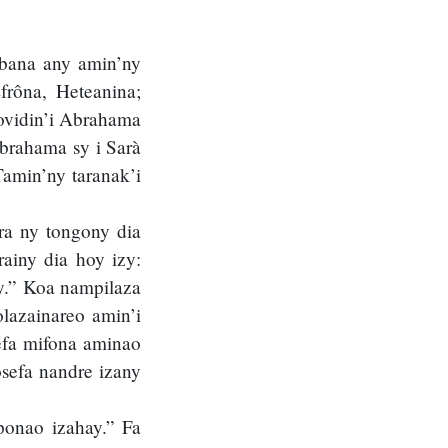
mbana any amin’ny
frôna, Heteanina;
ovidin’i Abrahama
brahama sy i Sarà
amin’ny taranak’i
ra ny tongony dia
rainy dia hoy izy:
ny.” Koa nampilaza
olazainareo amin’i
Nefa mifona aminao
sefa nandre izany
ponao izahay.” Fa