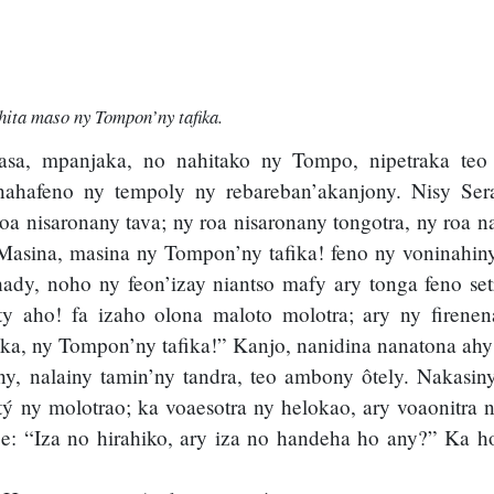
hita maso ny Tompon’ny tafika.
iasa, mpanjaka, no nahitako ny Tompo, nipetraka teo
nahafeno ny tempoly ny rebareban’akanjony. Nisy Sera
oa nisaronany tava; ny roa nisaronany tongotra, ny roa n
Masina, masina ny Tompon’ny tafika! feno ny voninahiny
y, noho ny feon’izay niantso mafy ary tonga feno set
y aho! fa izaho olona maloto molotra; ary ny firenen
ka, ny Tompon’ny tafika!” Kanjo, nanidina nanatona ahy 
any, nalainy tamin’ny tandra, teo ambony ôtely. Nakasi
’itý ny molotrao; ka voaesotra ny helokao, ary voaonitra 
: “Iza no hirahiko, ary iza no handeha ho any?” Ka ho