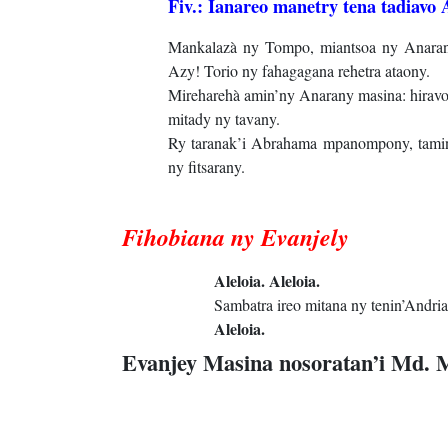
Fiv.: Ianareo manetry tena tadiavo 
Mankalazà ny Tompo, miantsoa ny Anarany
Azy! Torio ny fahagagana rehetra ataony.
Mireharehà amin’ny Anarany masina: hiravo
mitady ny tavany.
Ry taranak’i Abrahama mpanompony, taming
ny fitsarany.
Fihobiana ny Evanjely
Aleloia. Aleloia.
Sambatra ireo mitana ny tenin’Andria
Aleloia.
Evanjey Masina nosoratan’i Md. 