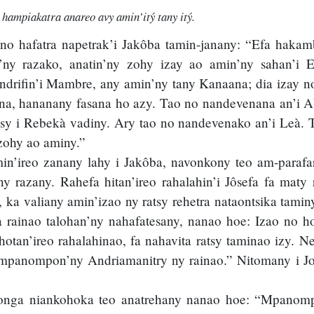
ampiakatra anareo avy amin’itý tany itý.
 no hafatra napetrak’i Jakôba tamin-janany: “Efa haka
ny razako, anatin’ny zohy izay ao amin’ny sahan’i E
ndrifin’i Mambre, any amin’ny tany Kanaana; dia izay n
ina, hananany fasana ho azy. Tao no nandevenana an’i A
sy i Rebekà vadiny. Ary tao no nandevenako an’i Leà. T
zohy ao aminy.”
in’ireo zanany lahy i Jakôba, navonkony teo am-parafa
y razany. Rahefa hitan’ireo rahalahin’i Jôsefa fa maty 
a, ka valiany amin’izao ny ratsy rehetra nataontsika tami
a rainao talohan’ny nahafatesany, nanao hoe: Izao no h
otan’ireo rahalahinao, fa nahavita ratsy taminao izy. 
y mpanompon’ny Andriamanitry ny rainao.” Nitomany i Jo
 tonga niankohoka teo anatrehany nanao hoe: “Mpanom