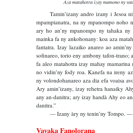
Aza matahotra izay mamono ny vat
Tamin’izany andro izany i Jesoa 
mpampianatra, na ny mpanompo noho ny
ary ho an’ny mpanompo ny tahaka ny t
mainka fa ny ankohonany: koa aza matahot
fantatra. Izay lazaiko anareo ao amin’n
sofinareo, torio eny ambony tafon-trano
fa aleo matahotra izay mahay mamarina n
no vidin’ny fody roa. Kanefa na ireny az
ny volondohanareo aza dia efa voaisa av
Ary amin’izany, izay rehetra hanaiky Ah
any an-danitra; ary izay handà Ahy eo an
danitra.”
— Izany àry ny tenin’ny Tompo. — 
Vavaka Fanolorana