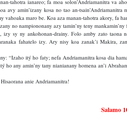
hanan-tahotra ianareo; fa moa solon’Andriamanitra va ah
soa avy amin’izany kosa no tao an-tsain’Andriamanitra 
’ny vahoaka maro be. Koa aza manan-tahotra akory, fa h
izany no nampiononany azy tamin’ny teny mankamin’ny fo
a, izy sy ny ankohonan-drainy. Folo amby zato taona n
taranaka fahatelo izy. Ary nisy koa zanak’i Makira, za
.
hiny: “Izaho itý ho faty; nefa Andriamanitra kosa dia ha
itý ho any amin’ny tany nianianany homena an’i Abrahama
Hisaorana anie Andriamanitra!
Salamo 10