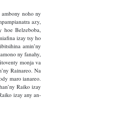
sy ambony noho ny
pampianatra azy,
y hoe Belzeboba,
iafina izay tsy ho
ibitsihina amin’ny
 mamono ny fanahy,
itoventy monja va
an’ny Rainareo. Na
fody maro ianareo.
ehan’ny Raiko izay
Raiko izay any an-