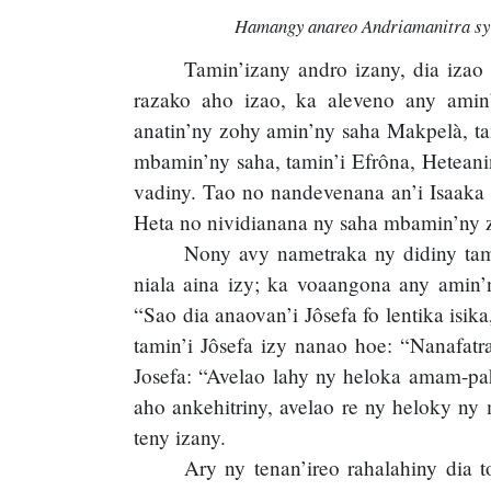
Hamangy anareo Andriamanitra sy h
Tamin’izany andro izany, dia izao
razako aho izao, ka aleveno any amin’
anatin’ny zohy amin’ny saha Makpelà, ta
mbamin’ny saha, tamin’i Efrôna, Hetean
vadiny. Tao no nandevenana an’i Isaaka 
Heta no nividianana ny saha mbamin’ny 
Nony avy nametraka ny didiny tam
niala aina izy; ka voaangona any amin’n
“Sao dia anaovan’i Jôsefa fo lentika isik
tamin’i Jôsefa izy nanao hoe: “Nanafatr
Josefa: “Avelao lahy ny heloka amam-pah
aho ankehitriny, avelao re ny heloky n
teny izany.
Ary ny tenan’ireo rahalahiny dia