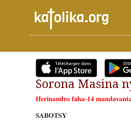
Sorona Masina ny
Herinandro faha-14 mandavant
SABOTSY