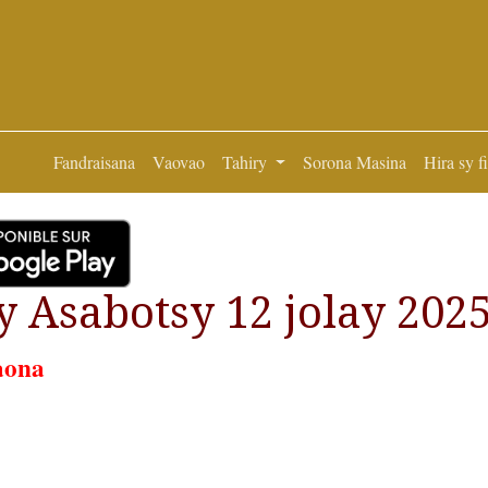
Fandraisana
Vaovao
Tahiry
Sorona Masina
Hira sy f
 Asabotsy 12 jolay 202
aona