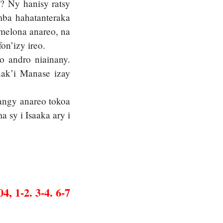
o? Ny hanisy ratsy
mba hahatanteraka
amelona anareo, na
n’izy ireo.
o andro niainany.
nak’i Manase izay
mangy anareo tokoa
 sy i Isaaka ary i
4, 1-2. 3-4. 6-7