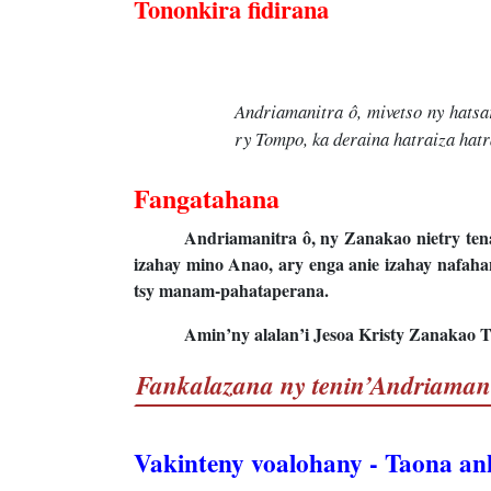
Tononkira fidirana
Andriamanitra ô, mivetso ny hats
ry Tompo, ka deraina hatraiza hat
Fangatahana
Andriamanitra ô, ny Zanakao nietry ten
izahay mino Anao, ary enga anie izahay nafah
tsy manam-pahataperana.
Amin’ny alalan’i Jesoa Kristy Zanakao 
Fankalazana ny tenin’Andriaman
Vakinteny voalohany - Taona an