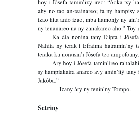
hoy i Jôsefa tamin’izy ireo: “Aoka tsy 
ahy no tao an-tsainareo; fa ny hampisy 
izao hita anio izao, mba hamonjy ny ain
ny tenanareo na ny zanakareo aho.” Toy 
Ka dia nonina tany Ejipta i Jôsef
Nahita ny terak’i Efraima hatramin’ny 
teraka ka noraisin’i Jôsefa teo ampofoany
Ary hoy i Jôsefa tamin’ireo rahala
sy hampiakatra anareo avy amin’itý tany 
Jakôba.”
— Izany àry ny tenin’ny Tompo. — 
Setriny