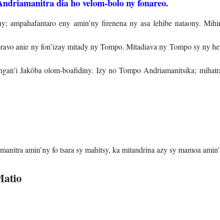
Andriamanitra dia ho velom-bolo ny fonareo.
; ampahafantaro eny amin’ny firenena ny asa lehibe nataony. Mihi
ravo anie ny fon’izay mitady ny Tompo. Mitadiava ny Tompo sy ny her
an’i Jakôba olom-boafidiny. Izy no Tompo Andriamanitsika; mihatra
manitra amin’ny fo tsara sy mahitsy, ka mitandrina azy sy mamoa amin’
Matio