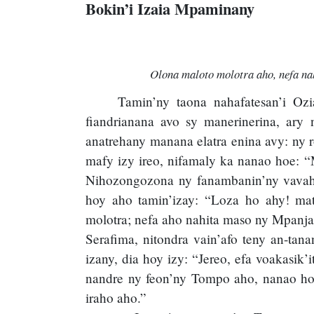
Bokin’i Izaia Mpaminany
Olona maloto molotra aho, nefa na
Tamin’ny taona nahafatesan’i Oz
fiandrianana avo sy manerinerina, ary 
anatrehany manana elatra enina avy: ny r
mafy izy ireo, nifamaly ka nanao hoe: “
Nihozongozona ny fanambanin’ny vavahad
hoy aho tamin’izay: “Loza ho ahy! mat
molotra; nefa aho nahita maso ny Mpanja
Serafima, nitondra vain’afo teny an-tan
izany, dia hoy izy: “Jereo, efa voakasik
nandre ny feon’ny Tompo aho, nanao hoe
iraho aho.”