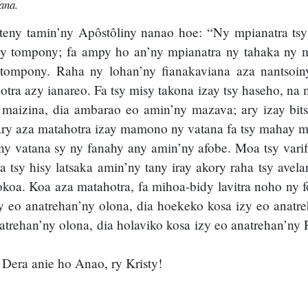
ana.
niteny tamin’ny Apôstôliny nanao hoe: “Ny mpianatra t
 tompony; fa ampy ho an’ny mpianatra ny tahaka ny m
ompony. Raha ny lohan’ny fianakaviana aza nantsoin
ra azy ianareo. Fa tsy misy takona izay tsy haseho, na m
y maizina, dia ambarao eo amin’ny mazava; ary izay bits
; ary aza matahotra izay mamono ny vatana fa tsy mahay
y vatana sy ny fanahy any amin’ny afobe. Moa tsy varif
a tsy hisy latsaka amin’ny tany iray akory raha tsy avel
okoa. Koa aza matahotra, fa mihoa-bidy lavitra noho ny 
y eo anatrehan’ny olona, dia hoekeko kosa izy eo anatr
atrehan’ny olona, dia holaviko kosa izy eo anatrehan’ny 
Dera anie ho Anao, ry Kristy!