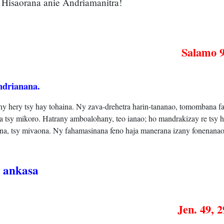
Hisaorana anie Andriamanitra!
Salamo 9
ndrianana.
y hery tsy hay tohaina. Ny zava-drehetra harin-tananao, tomombana fat
a tsy mikoro. Hatrany amboalohany, teo ianao; ho mandrakizay re tsy 
rina, tsy mivaona. Ny fahamasinana feno haja manerana izany fonenanao
y ankasa
Jen. 49, 2