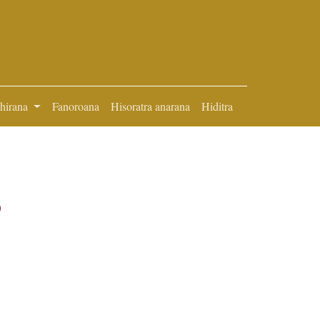
ihirana
Fanoroana
Hisoratra anarana
Hiditra
5