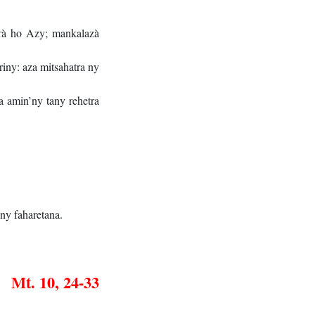
rà ho Azy; mankalazà
iny: aza mitsahatra ny
 amin’ny tany rehetra
ny faharetana.
Mt. 10, 24-33