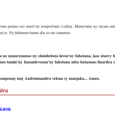
aram-ponao eto amin’ny tempolinao izahay. Manerana ny vazan-ta
raiza. Ny fahamarinana dia eo an-tananao.
a no nanarenanao ny olombelona lavon’ny fahotana, koa ataovy h
anao tamin’ny fanandevozan’ny fahotana mba hataonao finaritra
Tomponay izay Andriamanitra velona sy manjaka... Amen.
itra
kasa