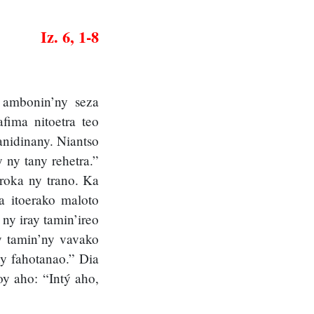
Iz. 6, 1-8
 ambonin’ny seza
fima nitoetra teo
anidinany. Niantso
 ny tany rehetra.”
roka ny trano. Ka
a itoerako maloto
ny iray tamin’ireo
ny tamin’ny vavako
ny fahotanao.” Dia
y aho: “Intý aho,