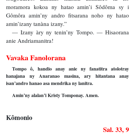
moramora kokoa ny hatao amin’i Sôdôma sy i
Gômôra amin’ny andro fitsarana noho ny hatao
amin’izany tanàna izany.”
— Izany àry ny tenin’ny Tompo. — Hisaorana
anie Andriamanitra!
Vavaka Fanolorana
Tompo ô, handio anay anie ny fanatitra atolotray
hanajana ny Anaranao masina, ary hitantana anay
isan’andro hanao asa mendrika ny lanitra.
Amin’ny alalan’i Kristy Tomponay. Amen.
Kômonio
Sal. 33, 9