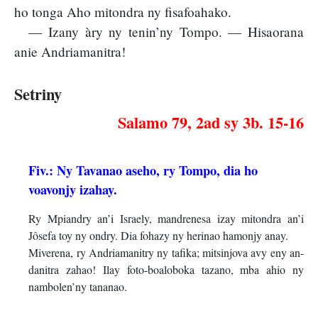
ho tonga Aho mitondra ny fisafoahako.
— Izany àry ny tenin’ny Tompo. — Hisaorana
anie Andriamanitra!
Setriny
Salamo 79, 2ad sy 3b. 15-16
Fiv.: Ny Tavanao aseho, ry Tompo, dia ho
voavonjy izahay.
Ry Mpiandry an’i Israely, mandrenesa izay mitondra an’i
Jôsefa toy ny ondry. Dia fohazy ny herinao hamonjy anay.
Miverena, ry Andriamanitry ny tafika; mitsinjova avy eny an-
danitra zahao! Ilay foto-boaloboka tazano, mba ahio ny
nambolen’ny tananao.