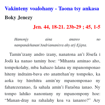
Vakinteny voalohany - Taona tsy ankasa
Boky Jenezy
Jen. 44, 18-21. 23b-29 ; 45, 1-5
Hamonjy aina anareo no
nampandehanan’Andriamanitra ahy atý Ejipta.
Tamin’izany andro izany, nanatona an’i Jôsefa i
Jodà ka nanao taminy hoe: “Mihanta aminao aho,
tompokolahy, mba hahazo lalana ny mpanomponao
hiteny indraim-bava eto anatrehan’ny tompoko, ka
aoka tsy hirehitra amin’ny mpanomponao ny
fahatezeranao, fa sahala amin’i Faraôna ianao. Ny
tompo lahiko nanontany ny mpanompony hoe:
“Manan-dray na rahalahy koa va ianareo?” Ary