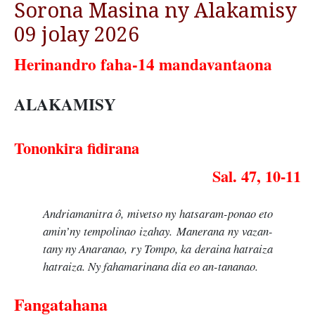
Sorona Masina ny Alakamisy
09 jolay 2026
Herinandro faha-14 mandavantaona
ALAKAMISY
Tononkira fidirana
Sal. 47, 10-11
Andriamanitra ô, mivetso ny hatsaram-ponao eto
amin’ny tempolinao izahay. Manerana ny vazan-
tany ny Anaranao, ry Tompo, ka deraina hatraiza
hatraiza. Ny fahamarinana dia eo an-tananao.
Fangatahana