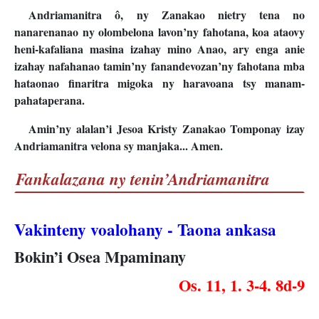
Andriamanitra ô, ny Zanakao nietry tena no
nanarenanao ny olombelona lavon’ny fahotana, koa ataovy
heni-kafaliana masina izahay mino Anao, ary enga anie
izahay nafahanao tamin’ny fanandevozan’ny fahotana mba
hataonao finaritra migoka ny haravoana tsy manam-
pahataperana.
Amin’ny alalan’i Jesoa Kristy Zanakao Tomponay izay
Andriamanitra velona sy manjaka... Amen.
Fankalazana ny tenin’Andriamanitra
Vakinteny voalohany - Taona ankasa
Bokin’i Osea Mpaminany
Os. 11, 1. 3-4. 8d-9