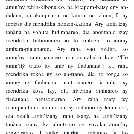
amin’ny fehin-kibonareo, na kitapom-batsy eny an-
dalana, na akanjo roa, na kiraro, na tehina, fa ny
mpiasa dia mendrika homen-kanina. Ary amin’izay
tanàna na vohitra hidiranareo, dia anontanio izay
mendrika, hidiranareo ao, ka mitoera ao aminy
ambara-pialanareo. Ary raha vao miditra ao
amin’ny trano ianareo, dia miarahabà hoe: “Ho
amin’itý trano itý anie ny fiadanana”; ka raha
mendrika tokoa ny ao an-trano, dia ho tonga ao
aminy ny fiadanana nantsoinareo; fa raha tsy
mendrika kosa izy, dia hiverina aminareo ny
fiadanana nantsoinareo. Ary raha misy tsy
mampiantrano anareo na tsy mihaino ny teninareo,
dia mialà amin’izany trano izany, na amin’izany
tanàna izany, ka ahintsano ny vovoka amin’ny
tongotrareo. Lazaiko marina aminareo fa ho