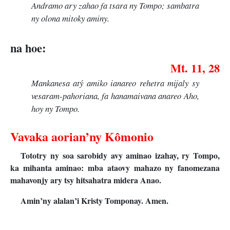
Andramo ary zahao fa tsara ny Tompo; sambatra
ny olona mitoky aminy.
na hoe:
Mt. 11, 28
Mankanesa atý amiko ianareo rehetra mijaly sy
vesaram-pahoriana, fa hanamaivana anareo Aho,
hoy ny Tompo.
Vavaka aorian’ny Kômonio
Tototry ny soa sarobidy avy aminao izahay, ry Tompo,
ka mihanta aminao: mba ataovy mahazo ny fanomezana
mahavonjy ary tsy hitsahatra midera Anao.
Amin’ny alalan’i Kristy Tomponay. Amen.