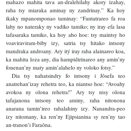
mahazo mahita tava an-dralehilahy akory izahay,
raha tsy miaraka aminay ny zandrinay.” Ka hoy
ikaky mpanomponao taminay: “Fantatrareo fa roa
lahy no nateraky ny vadiko tamiko; ny iray efa lasa
tafasaraka tamiko, ka hoy aho hoe: tsy maintsy ho
voaviraviram-biby izy, satria tsy hitako intsony
mandraka androany. Ary itý iray raha alainareo koa,
ka mahita loza any, dia hampidirinareo any amin’ny
fonenan’ny maty amin’alahelo ny voloko fotsy.”
Dia tsy nahatsindry fo intsony i Jôsefa teo
anatrehan’izay rehetra teo, ka niantso hoe: “Avoahy
avokoa ny olona rehetra!” Ary tsy nisy olona
tafajanona intsony teo aminy, raha nitonona
anarana tamin’ireo rahalahiny izy. Nanandra-peo
izy nitomany, ka ren’ny Ejipsianina sy ren’ny tao
an-tranon’i Faraôna.