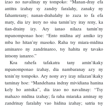
izao no navalinay ny tompoko: “Manan-dray efa
antitra izahay sy zandry faralahy, zanaky ny
fahanterany; nanan-drahalahy io zaza io fa efa
maty, dia izy irery no sisa tamin’izy iray reny, ka
tian-drainy izy. Ary ianao nilaza tamin’ny
mpanomponao hoe: “Ento midina atý amiko izy
mba ho hitan’ny masoko. Raha tsy miara-midina
aminareo ny zandrinareo, tsy hahita ny tavako
intsony ianareo.”
Koa rahefa tafakatra tany amin’ikaky
mpanomponao izahay, dia nambaranay azy ny
tenin’ny tompoko. Ary nony avy izay nilazan’ikaky
taminay hoe: “Mandehana indray mividiana hanina
kely ho antsika”, dia izao no navalinay: “Tsy
mahazo midina izahay; fa raha miaraka aminay ny
zandrinay faralahy vao hidina izahay; satria tsy