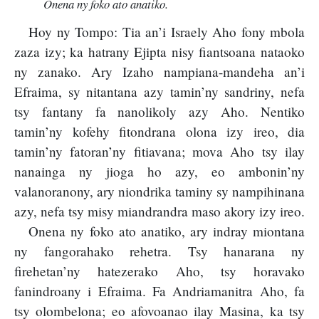
Onena ny foko ato anatiko.
Hoy ny Tompo: Tia an’i Israely Aho fony mbola
zaza izy; ka hatrany Ejipta nisy fiantsoana nataoko
ny zanako. Ary Izaho nampiana-mandeha an’i
Efraima, sy nitantana azy tamin’ny sandriny, nefa
tsy fantany fa nanolikoly azy Aho. Nentiko
tamin’ny kofehy fitondrana olona izy ireo, dia
tamin’ny fatoran’ny fitiavana; mova Aho tsy ilay
nanainga ny jioga ho azy, eo ambonin’ny
valanoranony, ary niondrika taminy sy nampihinana
azy, nefa tsy misy miandrandra maso akory izy ireo.
Onena ny foko ato anatiko, ary indray miontana
ny fangorahako rehetra. Tsy hanarana ny
firehetan’ny hatezerako Aho, tsy horavako
fanindroany i Efraima. Fa Andriamanitra Aho, fa
tsy olombelona; eo afovoanao ilay Masina, ka tsy