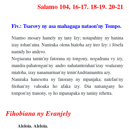
Salamo 104, 16-17. 18-19. 20-21
Fiv.: Tsarovy ny asa mahagaga nataon’ny Tompo.
Niantso mosary hamely ny tany Izy; notapahiny ny hanina
izay tohan’aina. Naniraka olona hialoha azy ireo Izy: i Jôsefa
namidy ho andevo.
Nogiazana tamin’ny fatorana ny tongony, nogadrana vy izy,
mandra-pahatongan’ny andro nahatanterahan’izay voalazany
mialoha, izay nanamarinan’ny tenin’Andriamanitra azy.
Naniraka hanesotra ny fatorany ny mpanjaka; nalefan’ny
filohan’ny vahoaka ho afaka izy. Dia natsangany ho
tompon’ny tranony, sy ho mpanapaka ny taniny rehetra.
Fihobiana ny Evanjely
Aleloia. Aleloia.