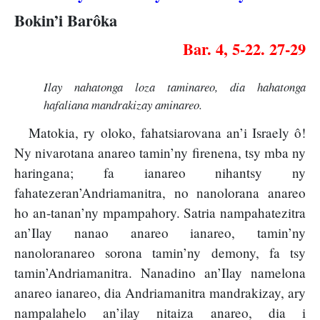
Bokin’i Barôka
Bar. 4, 5-22. 27-29
Ilay nahatonga loza taminareo, dia hahatonga
hafaliana mandrakizay aminareo.
Matokia, ry oloko, fahatsiarovana an’i Israely ô!
Ny nivarotana anareo tamin’ny firenena, tsy mba ny
haringana; fa ianareo nihantsy ny
fahatezeran’Andriamanitra, no nanolorana anareo
ho an-tanan’ny mpampahory. Satria nampahatezitra
an’Ilay nanao anareo ianareo, tamin’ny
nanoloranareo sorona tamin’ny demony, fa tsy
tamin’Andriamanitra. Nanadino an’Ilay namelona
anareo ianareo, dia Andriamanitra mandrakizay, ary
nampalahelo an’ilay nitaiza anareo, dia i