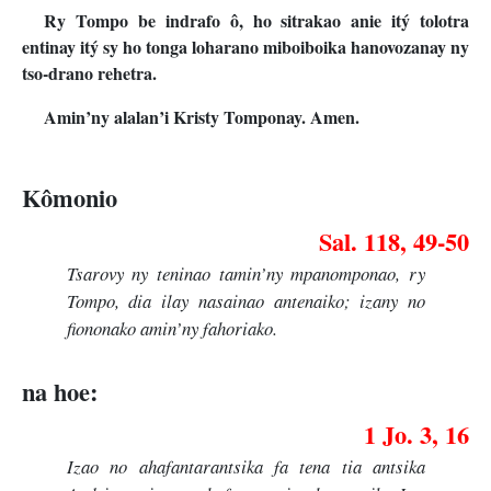
Ry Tompo be indrafo ô, ho sitrakao anie itý tolotra
entinay itý sy ho tonga loharano miboiboika hanovozanay ny
tso-drano rehetra.
Amin’ny alalan’i Kristy Tomponay. Amen.
Kômonio
Sal. 118, 49-50
Tsarovy ny teninao tamin’ny mpanomponao, ry
Tompo, dia ilay nasainao antenaiko; izany no
fiononako amin’ny fahoriako.
na hoe:
1 Jo. 3, 16
Izao no ahafantarantsika fa tena tia antsika