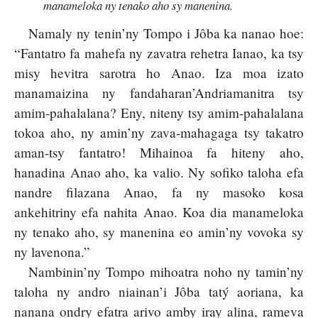
manameloka ny tenako aho sy manenina.
Namaly ny tenin’ny Tompo i Jôba ka nanao hoe:
“Fantatro fa mahefa ny zavatra rehetra Ianao, ka tsy
misy hevitra sarotra ho Anao. Iza moa izato
manamaizina ny fandaharan’Andriamanitra tsy
amim-pahalalana? Eny, niteny tsy amim-pahalalana
tokoa aho, ny amin’ny zava-mahagaga tsy takatro
aman-tsy fantatro! Mihainoa fa hiteny aho,
hanadina Anao aho, ka valio. Ny sofiko taloha efa
nandre filazana Anao, fa ny masoko kosa
ankehitriny efa nahita Anao. Koa dia manameloka
ny tenako aho, sy manenina eo amin’ny vovoka sy
ny lavenona.”
Nambinin’ny Tompo mihoatra noho ny tamin’ny
taloha ny andro niainan’i Jôba tatý aoriana, ka
nanana ondry efatra arivo amby iray alina, rameva