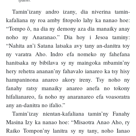
Tamin’izany andro izany, dia niverina tamin-
kafaliana ny roa amby fitopolo lahy ka nanao hoe:
“Tompo ô, na dia ny demony aza dia manaiky anay
noho ny Anaranao.” Dia hoy i Jesoa taminy:
“Nahita an’i Satana latsaka avy tany an-danitra toy
ny varatra Aho. Indro efa nomeko ny fahefana
hanitsaka ny bibilava sy ny maingoka mbamin’ny
hery rehetra ananan’ny fahavalo ianareo ka tsy hisy
hampaninona anareo akory ireny. Tsy noho ny
fanahy ratsy manaiky anareo anefa no tokony
hifalianareo, fa noho ny anaranareo efa voasoratra
any an-danitra no ifalio.”
Tamin’izay nientan-kafaliana tamin’ny Fanahy
Masina Izy ka nanao hoe: “Misaotra Anao Aho, ry
Raiko Tompon’ny lanitra sy ny tany, noho Ianao