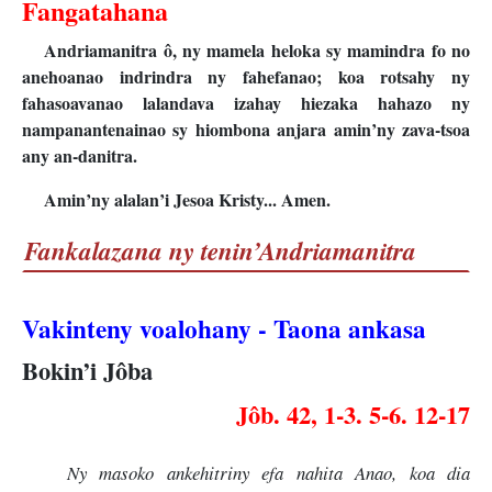
Fangatahana
Andriamanitra ô, ny mamela heloka sy mamindra fo no
anehoanao indrindra ny fahefanao; koa rotsahy ny
fahasoavanao lalandava izahay hiezaka hahazo ny
nampanantenainao sy hiombona anjara amin’ny zava-tsoa
any an-danitra.
Amin’ny alalan’i Jesoa Kristy... Amen.
Fankalazana ny tenin’Andriamanitra
Vakinteny voalohany - Taona ankasa
Bokin’i Jôba
Jôb. 42, 1-3. 5-6. 12-17
Ny masoko ankehitriny efa nahita Anao, koa dia