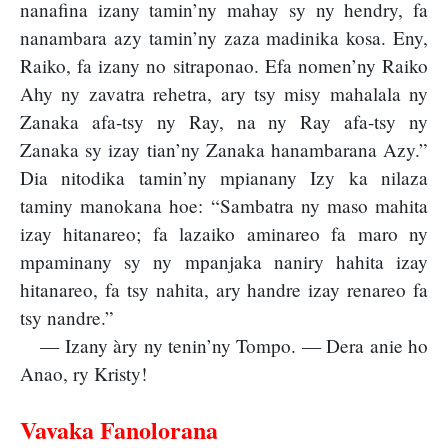
nanafina izany tamin’ny mahay sy ny hendry, fa
nanambara azy tamin’ny zaza madinika kosa. Eny,
Raiko, fa izany no sitraponao. Efa nomen’ny Raiko
Ahy ny zavatra rehetra, ary tsy misy mahalala ny
Zanaka afa-tsy ny Ray, na ny Ray afa-tsy ny
Zanaka sy izay tian’ny Zanaka hanambarana Azy.”
Dia nitodika tamin’ny mpianany Izy ka nilaza
taminy manokana hoe: “Sambatra ny maso mahita
izay hitanareo; fa lazaiko aminareo fa maro ny
mpaminany sy ny mpanjaka naniry hahita izay
hitanareo, fa tsy nahita, ary handre izay renareo fa
tsy nandre.”
— Izany àry ny tenin’ny Tompo. — Dera anie ho
Anao, ry Kristy!
Vavaka Fanolorana