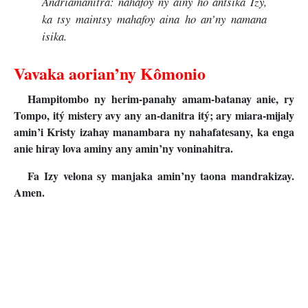
Andriamanitra: nahafoy ny ainy ho antsika Izy,
ka tsy maintsy mahafoy aina ho an’ny namana
isika.
Vavaka aorian’ny Kômonio
Hampitombo ny herim-panahy amam-batanay anie, ry
Tompo, itý mistery avy any an-danitra itý; ary miara-mijaly
amin’i Kristy izahay manambara ny nahafatesany, ka enga
anie hiray lova aminy any amin’ny voninahitra.
Fa Izy velona sy manjaka amin’ny taona mandrakizay.
Amen.