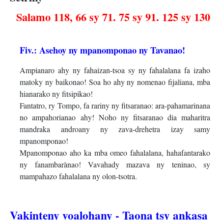
Salamo 118, 66 sy 71. 75 sy 91. 125 sy 130
Fiv.: Asehoy ny mpanomponao ny Tavanao!
Ampianaro ahy ny fahaizan-tsoa sy ny fahalalana fa izaho
matoky ny baikonao! Soa ho ahy ny nomenao fijaliana, mba
hianarako ny fitsipikao!
Fantatro, ry Tompo, fa rariny ny fitsaranao: ara-pahamarinana
no ampahorianao ahy! Noho ny fitsaranao dia maharitra
mandraka androany ny zava-drehetra izay samy
mpanomponao!
Mpanomponao aho ka mba omeo fahalalana, hahafantarako
ny fanambarànao! Vavahady mazava ny teninao, sy
mampahazo fahalalana ny olon-tsotra.
Vakinteny voalohany - Taona tsy ankasa