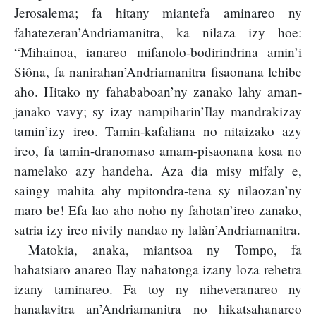
Jerosalema; fa hitany miantefa aminareo ny
fahatezeran’Andriamanitra, ka nilaza izy hoe:
“Mihainoa, ianareo mifanolo-bodirindrina amin’i
Siôna, fa nanirahan’Andriamanitra fisaonana lehibe
aho. Hitako ny fahababoan’ny zanako lahy aman-
janako vavy; sy izay nampiharin’Ilay mandrakizay
tamin’izy ireo. Tamin-kafaliana no nitaizako azy
ireo, fa tamin-dranomaso amam-pisaonana kosa no
namelako azy handeha. Aza dia misy mifaly e,
saingy mahita ahy mpitondra-tena sy nilaozan’ny
maro be! Efa lao aho noho ny fahotan’ireo zanako,
satria izy ireo nivily nandao ny lalàn’Andriamanitra.
Matokia, anaka, miantsoa ny Tompo, fa
hahatsiaro anareo Ilay nahatonga izany loza rehetra
izany taminareo. Fa toy ny niheveranareo ny
hanalavitra an’Andriamanitra no hikatsahanareo