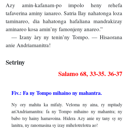
Azy amin-kafanam-po impolo heny rehefa
tafaverina aminy ianareo. Satria Ilay nahatonga loza
taminareo, dia hahatonga hafaliana mandrakizay
aminareo kosa amin’ny famonjeny anareo.”
— Izany àry ny tenin’ny Tompo. — Hisaorana
anie Andriamanitra!
Setriny
Salamo 68, 33-35. 36-37
Fiv.: Fa ny Tompo mihaino ny mahantra.
Ny ory mahita ka mifaly. Veloma ny aina, ry mpitady
an’Andriamanitra: fa ny Tompo mihaino ny mahantra; ny
babo tsy hainy hamavoina. Hidera Azy anie ny tany sy ny
lanitra, ny ranomasina sy izay mihelotrelotra ao!