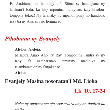
Fa Andriamanitra hamonjy an’i Siôna sy hanangana ny
tanànan’i Jodà: ka hisy mponina indray ao, izay hivolon-
tompony tokoa! Ny taranaky ny mpanompony no handova;
izay tia ny Anarany no honina ao!
Fihobiana ny Evanjely
Aleloia. Aleloia.
Misaotra Anao Aho, ry Ray, Tompon’ny lanitra sy ny
tany, fa nambaranao tamin’ny madinika ny
tsiambaratelon’ny fanjakanao.
Aleloia.
Evanjely Masina nosoratan’i Md. Lioka
Lk. 10, 17-24
Noho ny anaranareo efa voasoratra any an-danitra no
ifalio.