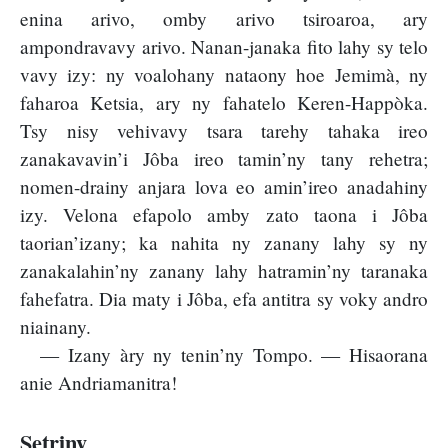
enina arivo, omby arivo tsiroaroa, ary
ampondravavy arivo. Nanan-janaka fito lahy sy telo
vavy izy: ny voalohany nataony hoe Jemimà, ny
faharoa Ketsia, ary ny fahatelo Keren-Happòka.
Tsy nisy vehivavy tsara tarehy tahaka ireo
zanakavavin’i Jôba ireo tamin’ny tany rehetra;
nomen-drainy anjara lova eo amin’ireo anadahiny
izy. Velona efapolo amby zato taona i Jôba
taorian’izany; ka nahita ny zanany lahy sy ny
zanakalahin’ny zanany lahy hatramin’ny taranaka
fahefatra. Dia maty i Jôba, efa antitra sy voky andro
niainany.
— Izany àry ny tenin’ny Tompo. — Hisaorana
anie Andriamanitra!
Setriny