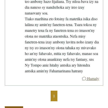
teo ambony hazo fijaliana. Tsy niloa-bava izy na
dia naneso sy nandrehoka azy ireo izay
nanaovany soa.
Tiako marihina eto fotsiny fa matetika isika diso
lalàna ny amin'ny fanetren-tena. Tsara tokoa ny
manetry tena fa ny fanetren-tena eo imason'ny
olona no matetika ataontsika. Nefa misy
fanetren-tena izay ambony lavitra noho izany dia
ny tsy eo imason'ny olona tahaka ny mivavako
ho an'ny fahavalo, mitia ny fahavalo, manao soa
amin'ny olona anankiray nefa tsy fantany, sns
Ny Tompo anie hitahy antsika ary hitondra
antsika amin'ny Fahamarinana hatrany
Hamaly
1