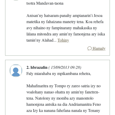
tsotra Mandavan-taona
Anisan’ny hatsaram-panahy ampianarin’i Jesoa
matetika ny fahaizana manetry tena. Koa rehefa
avy nihaino ny fampinarany mahakasika ny
làlana mitondra any amin’ny famonjena ary isika
tamin’ny Alahad...
Tohiny
Hamaly
2. hbrazafin
( 15/09/2013 09:28)
Faly miarahaba ny mpikambana rehetra,
Mahafinaritra ny Tompo ry zareo satria izy no
voalohany nanao ohatra ny amin'ny fanetren-
tena. Natolony ny momba azy manontolo
hamonjena antsika na dia Andriamanitra Feno
aza Izy ka nanana fahefana nanala ny Tenany