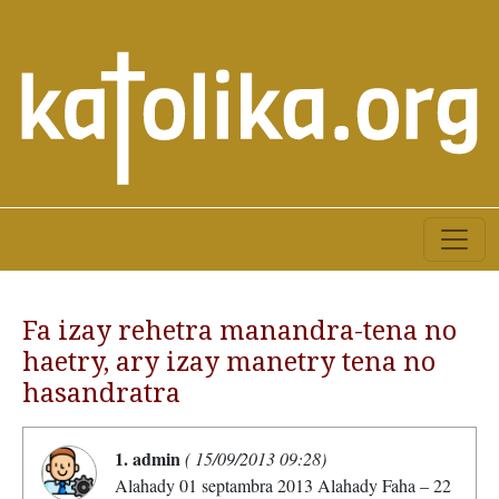
Fa izay rehetra manandra-tena no
haetry, ary izay manetry tena no
hasandratra
1. admin
( 15/09/2013 09:28)
Alahady 01 septambra 2013 Alahady Faha – 22