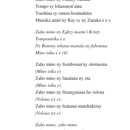
Tompo sy loharanon’aina
Tsaohina sy omem-boninahitra
Miaraka amin’ny Ray sy ny Zanaka e e e
Zaho mino ny Eglizy masin’i Kristy
Tompontsika e e
Ny Batemy tokana manala ny fahotana
Mino isika e e (4)
Zaho mino ny fiombonan'ny olomasina
(Mino isika e)
Zaho mino ny fanalana ny ota
(Mino isika e)
Zaho mino ny fitsanganana ho velona
(Velona izy e)
Zaho mino ny fiainana mandrakizay
(Velona izy e)
Zaho mino, zaho mino