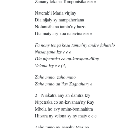
Zanany tokana Tompontsika e e e
Naterak’i Maria virjiny
Dia nijaly sy nampahoriana
Nofantsihana tamin’ny hazo
Dia maty ary koa nalevina e e e
Fa nony tonga kosa tamin’ny andro fahatelo
Nitsangana Izy e e e
Dia nipetraka eo an-kavanan-dRay
Velona Izy e e (4)
Zaho mino, zaho mino
Zaho mino an’ilay Zagnahary e
2- Niakatra any an-danitra Izy
Nipetraka eo an-kavanan’ny Ray
Mbola ho avy amim-boninahitra
Hitsara ny velona sy ny maty e e e
Zaho mino ny Fanahy Masina