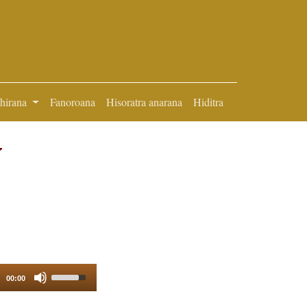
ihirana
Fanoroana
Hisoratra anarana
Hiditra
y
Use
00:00
Up/Down
Arrow