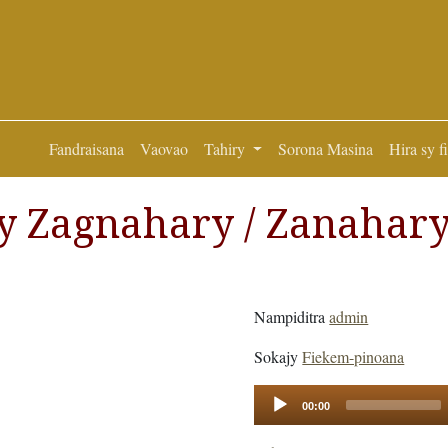
Fandraisana
Vaovao
Tahiry
Sorona Masina
Hira sy f
ay Zagnahary / Zanahar
Nampiditra
admin
Sokajy
Fiekem-pinoana
Audio
00:00
Player