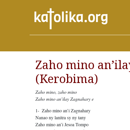
Zaho mino an’il
(Kerobima)
Zaho mino, zaho mino
Zaho mino an’ilay Zagnahary e
1- Zaho mino an’i Zagnahary
Nanao ny lanitra sy ny tany
Zaho mino an’i Jesoa Tompo