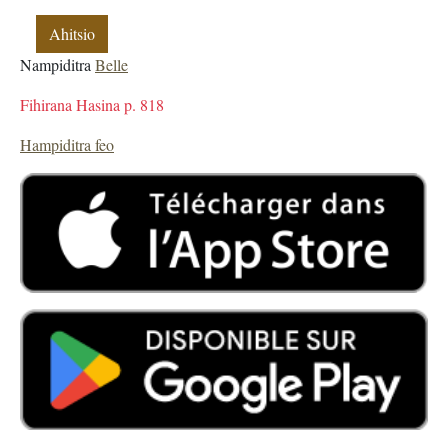
Ahitsio
Nampiditra
Belle
Fihirana Hasina p. 818
Hampiditra feo