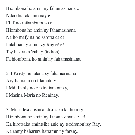
Hiombona ho amin'ny fahamasinana e!
Ndao hiaraka aminay e!
FET no mitambatra ao e!
Hiombona ho amin'ny fahamasinana
Na ho mafy na ho sarotra e! e!
Italahoanay amin'izy Ray e! e!
Tsy hisaraka 'zahay (indroa)
Fa hiombona ho amin'ny fahamasinana.
2. I Kristy no làlana sy fahamarinana
Ary fiainana no filamatray;
I Md. Paoly no ohatra ianaranay,
I Masina Maria no Reninay.
3. Miha-Jesoa isan'andro isika ka ho iray
Hiombona ho amin'ny fahamasinana e! e!
Ka hirotsaka amintsika anie ny tsodranon'izy Ray,
Ka samy haharitra hatramin'ny farany.