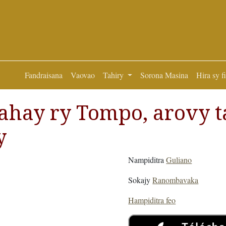
Fandraisana
Vaovao
Tahiry
Sorona Masina
Hira sy f
ahay ry Tompo, arovy t
y
Nampiditra
Guliano
Sokajy
Ranombavaka
Hampiditra feo