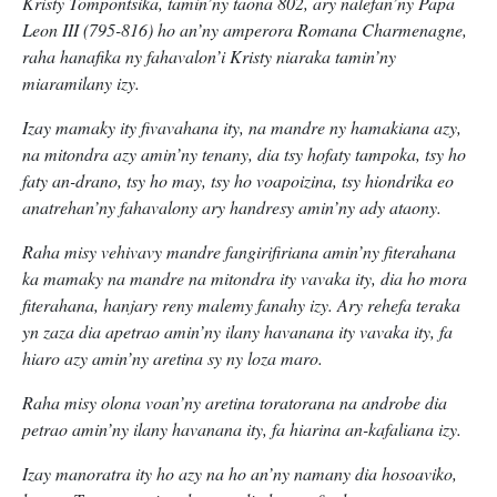
Kristy Tompontsika, tamin’ny taona 802, ary nalefan’ny Papa
Leon III (795-816) ho an’ny amperora Romana Charmenagne,
raha hanafika ny fahavalon’i Kristy niaraka tamin’ny
miaramilany izy.
Izay mamaky ity fivavahana ity, na mandre ny hamakiana azy,
na mitondra azy amin’ny tenany, dia tsy hofaty tampoka, tsy ho
faty an-drano, tsy ho may, tsy ho voapoizina, tsy hiondrika eo
anatrehan’ny fahavalony ary handresy amin’ny ady ataony.
Raha misy vehivavy mandre fangirifiriana amin’ny fiterahana
ka mamaky na mandre na mitondra ity vavaka ity, dia ho mora
fiterahana, hanjary reny malemy fanahy izy. Ary rehefa teraka
yn zaza dia apetrao amin’ny ilany havanana ity vavaka ity, fa
hiaro azy amin’ny aretina sy ny loza maro.
Raha misy olona voan’ny aretina toratorana na androbe dia
petrao amin’ny ilany havanana ity, fa hiarina an-kafaliana izy.
Izay manoratra ity ho azy na ho an’ny namany dia hosoaviko,