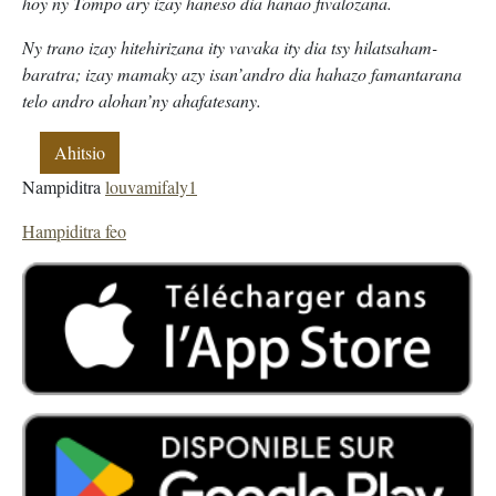
hoy ny Tompo ary izay haneso dia hanao fivalozana.
Ny trano izay hitehirizana ity vavaka ity dia tsy hilatsaham-
baratra; izay mamaky azy isan’andro dia hahazo famantarana
telo andro alohan’ny ahafatesany.
Ahitsio
Nampiditra
louvamifaly1
Hampiditra feo