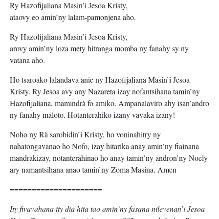
Ry Hazofijaliana Masin’i Jesoa Kristy,
ataovy eo amin’ny lalam-pamonjena aho.
Ry Hazofijaliana Masin’i Jesoa Kristy,
arovy amin’ny loza mety hitranga momba ny fanahy sy ny
vatana aho.
Ho tsaroako lalandava anie ny Hazofijaliana Masin’i Jesoa
Kristy. Ry Jesoa avy any Nazareta izay nofantsihana tamin’ny
Hazofijaliana, mamindrà fo amiko. Ampanalaviro ahy isan’andro
ny fanahy maloto. Hotanterahiko izany vavaka izany!
Noho ny Rà sarobidin’i Kristy, ho voninahitry ny
nahatongavanao ho Nofo, izay hitarika anay amin’ny fiainana
mandrakizay, notanterahinao ho anay tamin’ny andron’ny Noely
ary namantsihana anao tamin’ny Zoma Masina. Amen
=====================
Ity fivavahana ity dia hita tao amin’ny fasana nilevenan’i Jesoa